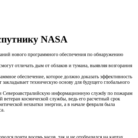
 спутнику NASA
ытаний нового программного обеспечения по обнаружению
могут отличать дым от облаков и тумана, выявляя возгорания
аммное обеспечение, которое должно доказать эффективность
т закладывает техническую основу для будущего глобального
ыми Североавстралийскую информационную службу по пожарам
й ветеран космической службы, ведь его расчетный срок
итической нехватки энергии, а в начале февраля была
са.
олся почти восемь часов, так и не отобразился на картах