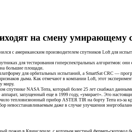
риходят на смену умирающему
нился с американским производителем спутников Loft для исп
утниках для тестирования гиперспектральных алгоритмов: они с
я на большие площади.
платформу для орбитальных испытаний, а SmartSat CRC — прогр
ризнаков дыма. Как отмечают в компании Loft, этот эксперимен
у миру.
ном спутнике NASA Terra, который более 25 лет снабжал данн
аппарат, запущенный еще в 1999 году, «умирает». Это настоящи
чило тепловизионный прибор ASTER TIR на борту Terra из-за кр
ибор невосстанавливаемым даже в случае улучшения энергобалан
ый пожар в Квинсленде, с которым местный фермер-скотовод бор