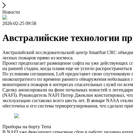
Новости
2026-02-25 09:58
Австралийские технологии п
Австралийский исследовательский центр SmartSat CRC объеди
лесных пожаров прямо из космоса.
Проект предполагает размещение софта на уже действующих сп
на ранней стадии, когда пламя еще не успело распространитьс
По условиям соглашения, Loft предоставит свою спутниковую 
низкозатратного по времени раннего обнаружения небольших п
мониторинга пожаров в интересах спасательных служб по всем
Сделку анонсировали на фоне печальных новостей о легендар
(NAFI). Руководитель NAFI Питер Джеклин констатировал, что 
эксплуатации составлял всего шесть лет. В январе NASA отклю
обесточена и его система терморегулирования, что сделало пр
Приборы на борту Terra
В NAFI уже фиксируют серьезные сбои в работе: недавно крупн