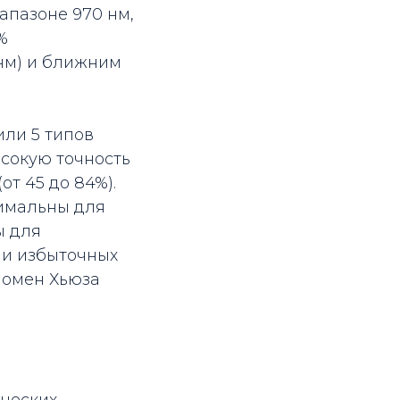
иапазоне 970 нм,
%
 нм) и ближним
или 5 типов
ысокую точность
т 45 до 84%).
тимальны для
ы для
 и избыточных
номен Хьюза