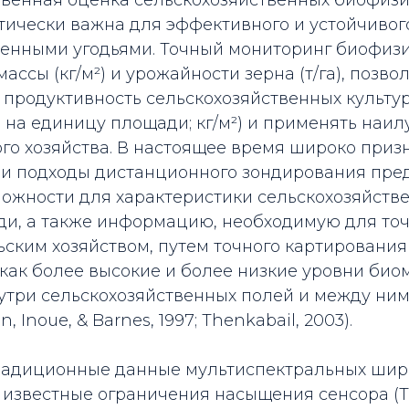
твенная оценка сельскохозяйственных биофиз
тически важна для эффективного и устойчивог
венными угодьями. Точный мониторинг биофизи
массы (кг/м²) и урожайности зерна (т/га), позв
 продуктивность сельскохозяйственных культу
 на единицу площади; кг/м²) и применять наи
го хозяйства. В настоящее время широко призн
 и подходы дистанционного зондирования пре
ожности для характеристики сельскохозяйств
и, а также информацию, необходимую для точ
ьским хозяйством, путем точного картировани
 как более высокие и более низкие уровни био
три сельскохозяйственных полей и между ними
n, Inoue, & Barnes, 1997; Thenkabail, 2003).
традиционные данные мультиспектральных ши
 известные ограничения насыщения сенсора (T