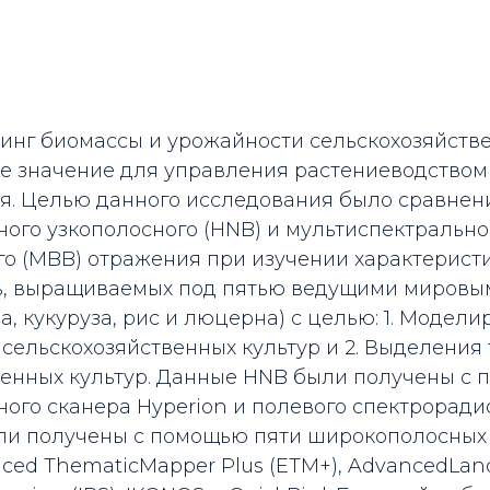
инг биомассы и урожайности сельскохозяйстве
 значение для управления растениеводством 
я. Целью данного исследования было сравнен
ого узкополосного (HNB) и мультиспектрально
о (MBB) отражения при изучении характерист
ь, выращиваемых под пятью ведущими мировы
а, кукуруза, рис и люцерна) с целью: 1. Модел
сельскохозяйственных культур и 2. Выделения
венных культур. Данные HNB были получены с
ого сканера Hyperion и полевого спектроради
и получены с помощью пяти широкополосных 
ced ThematicMapper Plus (ETM+), AdvancedLand 