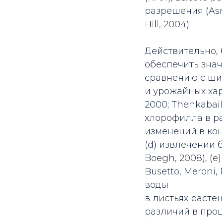
разрешения (Asne
Hill, 2004).
Действительно, 
обеспечить зна
сравнению с ши
и урожайных хар
2000; Thenkabai
хлорофилла в ра
изменений в кон
(d) извлечении 
Boegh, 2008), (
Busetto, Meroni,
воды
в листьях растен
различий в проц