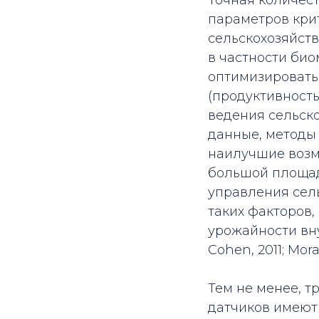
Точная количес
параметров кри
сельскохозяйст
в частности био
оптимизировать
(продуктивность
ведения сельско
данные, методы
наилучшие возм
большой площад
управления сел
таких факторов,
урожайности вну
Cohen, 2011; Mora
Тем не менее, 
датчиков имеют