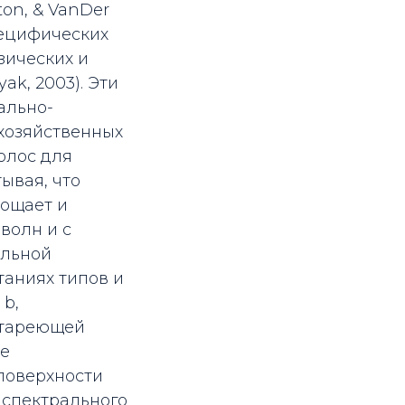
hton, & VanDer
специфических
зических и
yak, 2003). Эти
ально-
хозяйственных
олос для
ывая, что
лощает и
волн и с
альной
таниях типов и
 b,
 стареющей
же
 поверхности
о спектрального