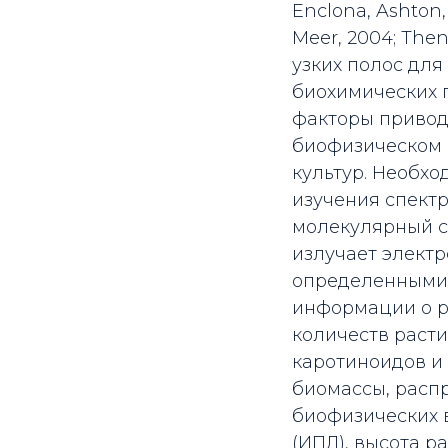
Enclona, ​​Ashton
Meer, 2004; The
узких полос дл
биохимических пар
факторы привод
биофизическом 
культур. Необхо
изучения спектр
молекулярный с
излучает элект
определенными 
информации о р
количеств расти
каротиноидов и
биомассы, распр
биофизических в
(ИПЛ), высота р