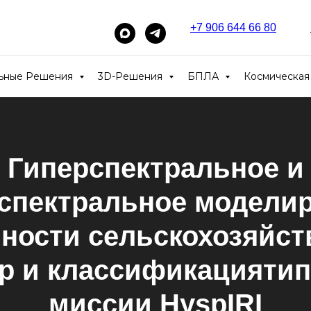
+7 906 644 66 80
_____
льные Решения
3D-Решения
БПЛА
Космическая
Гиперспектральное и
спектральное модели
ности сельскохозяйс
ур и классификациятип
миссии HyspIRI