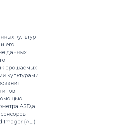
нных культур
и его
ие данных
го
ик орошаемых
ми культурами
ирования
 типов
 помощью
ометра ASD,а
сенсоров:
Imager (ALI),