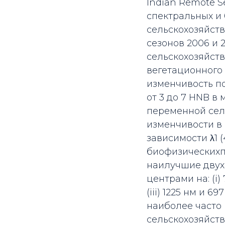
Indian Remote S
спектральных и
сельскохозяйств
сезонов 2006 и 
сельскохозяйств
вегетационного
изменчивость п
от 3 до 7 HNB 
переменной сел
изменчивости в 
зависимости λ1 
биофизическихп
наилучшие двух
центрами на: (i) 
(iii) 1225 нм и 6
наиболее часто
сельскохозяйст