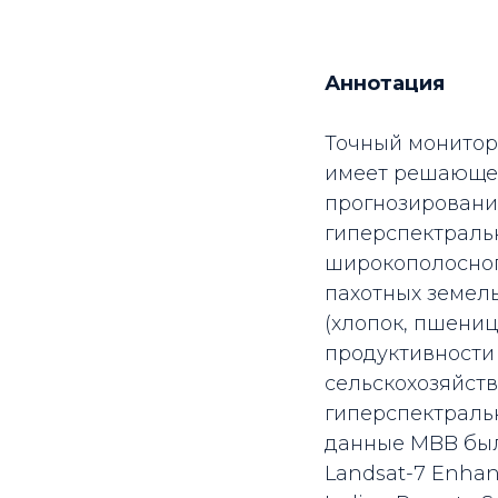
Аннотация
Точный монитор
имеет решающее
прогнозировани
гиперспектральн
широкополосног
пахотных земел
(хлопок, пшениц
продуктивности 
сельскохозяйст
гиперспектральн
данные MBB был
Landsat-7 Enhan