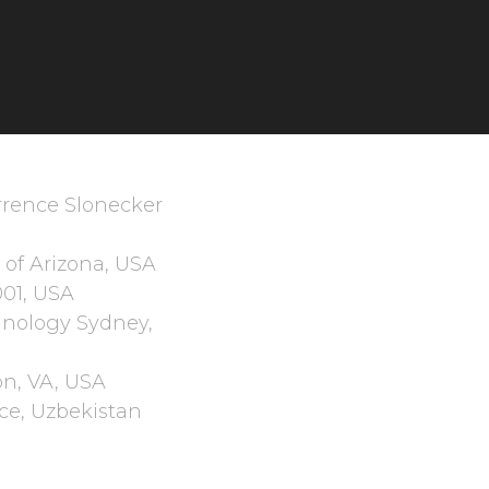
errence Slonecker
 of Arizona, USA
001, USA
hnology Sydney,
on, VA, USA
ce, Uzbekistan