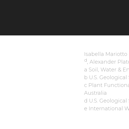
Isabella Mariotto
d
, Alexander Pla
a Soil, Water & 
b U.S. Geological
c Plant Function
Australia
d U.S. Geologica
e International 