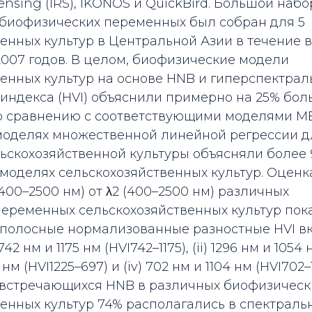
ensing (IRS), IKONOS и QuickBird. Большой наб
 биофизических переменных был собран для 5
енных культур в Центральной Азии в течение 
2007 годов. В целом, биофизические модели
енных культур на основе HNB и гиперспектрал
 индекса (HVI) объяснили примерно на 25% бо
о сравнению с соответствующими моделями MB
в моделях множественной линейной регрессии 
ьскохозяйственной культуры объясняли более
моделях сельскохозяйственных культур. Оценк
(400–2500 нм) от λ2 (400–2500 нм) различных
еременных сельскохозяйственных культур пока
полосные нормализованные разностные HVI в
742 нм и 1175 нм (HVI742–1175), (ii) 1296 нм и 1054 
97 нм (HVI1225–697) и (iv) 702 нм и 1104 нм (HVI702
 встречающихся HNB в различных биофизическ
венных культур 74% располагались в спектрал