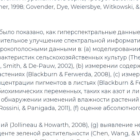
r, 1998; Govender, Dye, Weiersbye, Witkowski, 
было показано, как гиперспектральные данные
чительное улучшение спектральной информати
рокополосными данными в: (a) моделировани
актеристик сельскохозяйственных культур (Thenk
l, Smith, & De-Pauw, 2002), (b) измерении соде
стениях (Blackburn & Ferwerda, 2008), (c) изме
центрации пигментов в листьях (Blackburn & Fe
биохимических переменных, таких как азот и ли
e) обнаружении изменений влажности растений
 Rossini, & Panigada, 2011), (f) оценке абсолютн
ий (Jollineau & Howarth, 2008), (g) выявление
енте зеленой растительности (Chen, Wang, & Wa