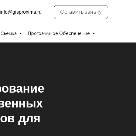
Оставить заявку
info@gisproxima.ru
 Съемка
Программное Обеспечение
рование
твенных
ов для