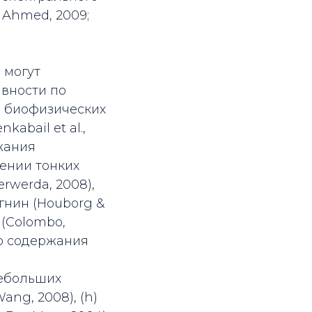
& Ahmed, 2009;
 могут
вности по
и биофизических
abail et al.,
ржания
рении тонких
rwerda, 2008),
гнин (Houborg &
 (Colombo,
ого содержания
 небольших
ng, 2008), (h)