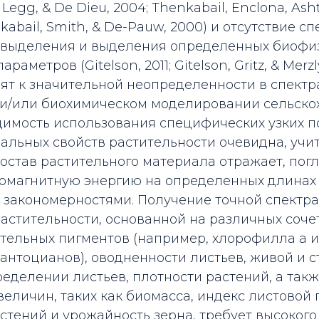
, Legg, & De Dieu, 2004; Thenkabail, Enclona, ​​As
nkabail, Smith, & De-Pauw, 2000) и отсутствие 
я выделения и выделения определенных биофи
аметров (Gitelson, 2011; Gitelson, Gritz, & Merzl
ят к значительной неопределенности в спектр
и/или биохимическом моделировании сельско
димость использования специфических узких п
альных свойств растительности очевидна, учит
остав растительного материала отражает, пог
ромагнитную энергию на определенных длинах 
закономерностями. Получение точной спектр
астительности, основанной на различных соче
тельных пигментов (например, хлорофилла a и
 антоцианов), оводненности листьев, живой и
еделении листьев, плотности растений, а так
еличин, таких как биомасса, индекс листовой
астений и урожайность зерна, требует высоког