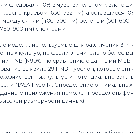
а ним следовали 10% в чувствительном к влаге д
и красно-краевом (630–752 нм), а оставшиеся 10
 между синим (400–500 нм), зеленым (501–600
760–900 нм) спектрами.
е модели, используемые для различения 3, 4 
енных культур, показали значительно более в
ии HNB (N90%) по сравнению с данными MBB (о
дование выявило 29 HNB Hyperion, которые оп
кохозяйственных культур и потенциально важн
ссии NASA HyspIRI. Определение оптимальных
 данного приложения поможет преодолеть фе
высокой размерности данных).