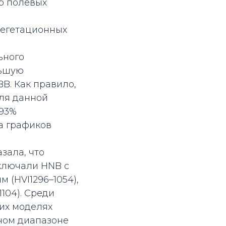
ор полевых
вегетационных
ьного
льшую
B. Как правило,
для данной
 93%
а графиков
зала, что
ключали HNB с
нм (HVI1296–1054),
–1104). Среди
их моделях
ьном диапазоне