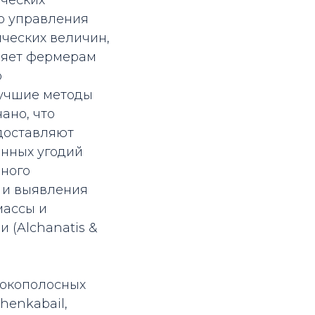
ических
о управления
ческих величин,
оляет фермерам
р
лучшие методы
ано, что
доставляют
енных угодий
ного
я и выявления
массы и
 (Alchanatis &
рокополосных
henkabail,