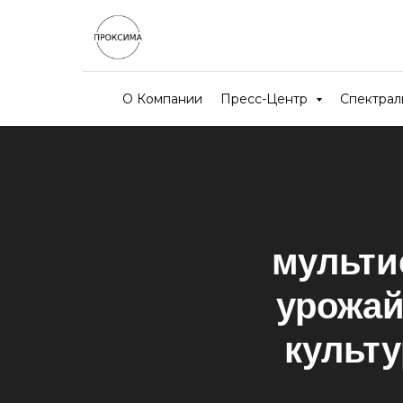
О Компании
Пресс-Центр
Спектра
мульти
урожай
культ