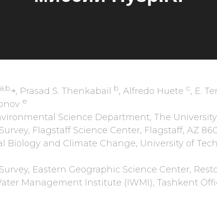
a,b,⁎
b
c
, Prasad S. Thenkabail
, Alfredo Huete
, E. T
e
tonov
Environmental Science Department, The University
 Survey, Flagstaff Science Center, Flagstaff, AZ 86
al Biology and Climate Change, University of Tec
l Survey, Eastern Geographic Science Center, Rest
Water Management Institute (IWMI), Tashkent Offi