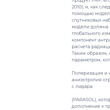
продукт FMF, его
2010), и, как с
помощью модели
спутниковых наб
модели должна б
глобального изм
компонент антр
расчета радиаци
Таким образом,
параметром, ко
Поляризация и 
анизотропия от
с лидара
(PARASOL), кот
дополнение к т