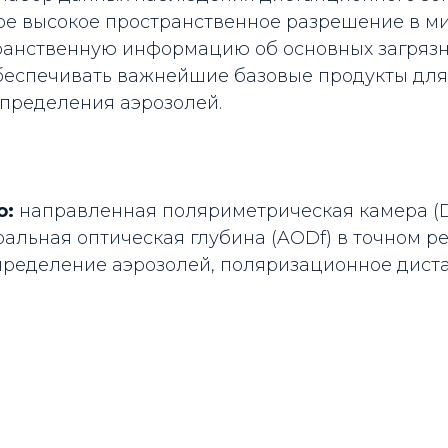
ое высокое пространственное разрешение в ми
ранственную информацию об основных загрязн
и обеспечивать важнейшие базовые продукты дл
спределения аэрозолей.
о:
направленная поляриметрическая камера (D
ральная оптическая глубина (AODf) в точном р
пределение аэрозолей, поляризационное дист