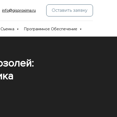
_
info@gisproxima.ru
Оставить заявку
 Съемка
Программное Обеспечение
озолей:
ика