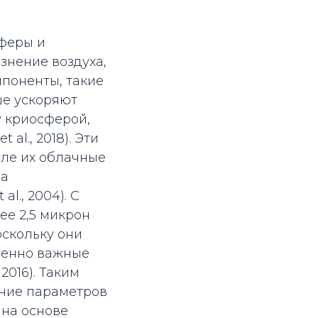
феры и
знение воздуха,
мпоненты, такие
ше ускоряют
у криосферой,
al., 2018). Эти
сле их облачные
на
l., 2004). С
ее 2,5 микрон
оскольку они
зненно важные
 2016). Таким
ение параметров
 на основе