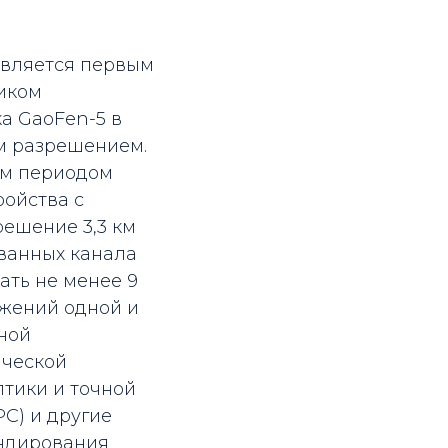
является первым
иком
а GaoFen-5 в
м разрешением.
ым периодом
ройства с
решение 3,3 км
ованных канала
ать не менее 9
ажений одной и
ной
ической
птики и точной
C) и другие
ондирования