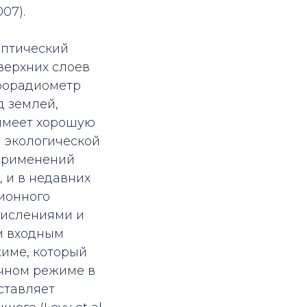
07).
оптический
верхних слоев
трорадиометр
д землей,
 имеет хорошую
и экологической
х применений
 и в недавних
ионного
числениями и
ым входным
име, который
очном режиме в
ставляет