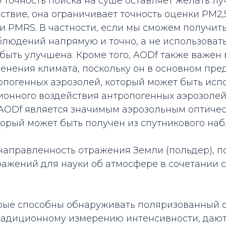
 точность поиска на суше оставляет желать лучш
ледствие, она ограничивает точность оценки PM2
 PMRS. В частности, если мы сможем получить
людений напрямую и точно, а не использовать
ыть улучшена. Кроме того, AODf также важен 
енения климата, поскольку он в основном пре
опогенных аэрозолей, который может быть исп
онного воздействия антропогенных аэрозолей (
 AODf является значимым аэрозольным оптиче
торый может быть получен из спутникового на
направленность отражения Земли (польдер), п
ражений для науки об атмосфере в сочетании
орые способны обнаруживать поляризованный с
радиционному измерению интенсивности, даю