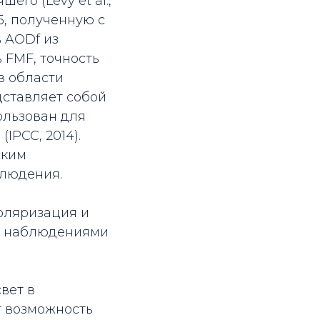
его (Levy et al.,
,5, полученную с
 AODf из
 FMF, точность
в области
дставляет собой
ользован для
IPCC, 2014).
ским
блюдения.
оляризация и
 с наблюдениями
вет в
т возможность