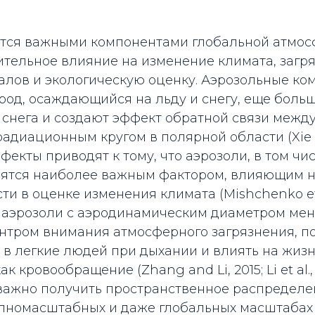
тся важными компонентами глобальной атмос
тельное влияние на изменение климата, загря
алов и экологическую оценку. Аэрозольные ко
род, осаждающийся на льду и снегу, еще боль
 снега и создают эффект обратной связи межд
адиационным кругом в полярной области (Xie et 
екты приводят к тому, что аэрозоли, в том чи
вятся наиболее важным фактором, влияющим 
и в оценке изменения климата (Mishchenko et a
, аэрозоли с аэродинамическим диаметром мен
ентром внимания атмосферного загрязнения, п
ь в легкие людей при дыхании и влиять на жи
ак кровообращение (Zhang and Li, 2015; Li et al.,
 важно получить пространственное распредел
упномасштабных и даже глобальных масштабах