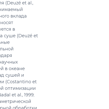
(Deuzé et al.,
ринимаемый
ного вклада
вносят
ется в
 суше (Deuzé et
льные
ольной
одаря
научных
й в океане
ад сушей и
 (Costantino et
ской оптимизации
al et al., 1999;
араметрической
орной обработки