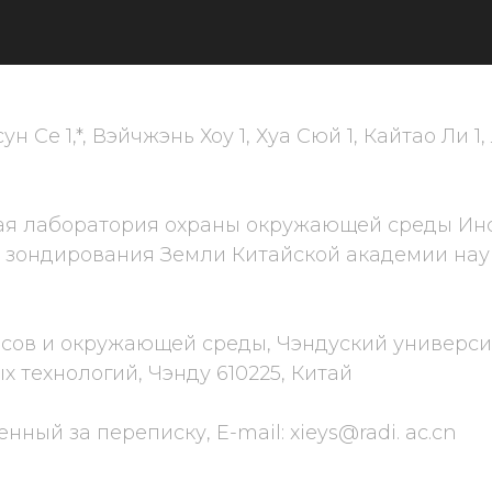
н Се 1,*, Вэйчжэнь Хоу 1, Хуа Сюй 1, Кайтао Ли 1,
ая лаборатория охраны окружающей среды Инс
зондирования Земли Китайской академии наук,
сов и окружающей среды, Чэндуский универси
технологий, Чэнду 610225, Китай
енный за переписку, E-mail: xieys@radi. ac.cn