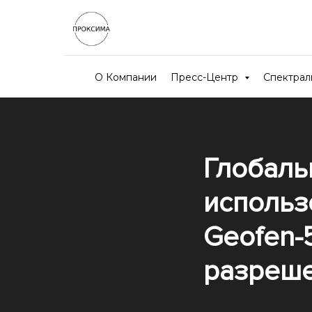
О Компании
Пресс-Центр
Спектра
Глобаль
использ
Geofen-
разреше