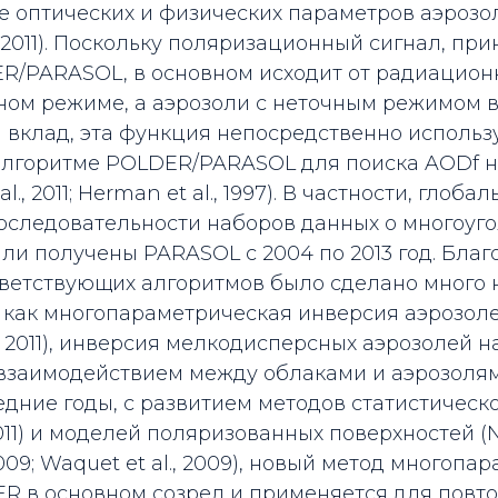
 оптических и физических параметров аэрозоля 
l., 2011). Поскольку поляризационный сигнал, п
R/PARASOL, в основном исходит от радиацион
чном режиме, а аэрозоли с неточным режимом 
 вклад, эта функция непосредственно использу
лгоритме POLDER/PARASOL для поиска AODf на
t al., 2011; Herman et al., 1997). В частности, глоба
оследовательности наборов данных о многоуг
и получены PARASOL с 2004 по 2013 год. Благ
тветствующих алгоритмов было сделано много 
 как многопараметрическая инверсия аэрозоле
., 2011), инверсия мелкодисперсных аэрозолей н
взаимодействием между облаками и аэрозолями
последние годы, с развитием методов статистиче
 2011) и моделей поляризованных поверхностей (Nad
2009; Waquet et al., 2009), новый метод многоп
R в основном созрел и применяется для повт