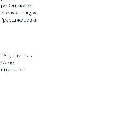
ре. Он может
ителях воздуха
я "расшифровки"
PC), спутник
ежиме,
анционное