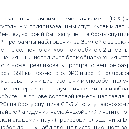
равленная поляриметрическая камера (DPC) 
оугольным поляризованным спутниковым датч
емлей, который был запущен на борту спутник
ой программы наблюдения за Землей с высоки
ает по солнечно-синхронной орбите с 2-дневн
ещения. DPC использует блок обнаружения уст
ью и может реализовать пространственное раз
сы 1850 км. Кроме того, DPC имеет 3 поляриз
оляризованными диапазонами и способен получ
утем непрерывного получения серийных изобр
 орбите. На основе бортовой камеры направлен
C) на борту спутника GF-5 Институт аэрокосм
айской академии наук, Аньхойский институт о
кой академии наук (производитель датчика DP
т набор данных наблюдения дистанционного з