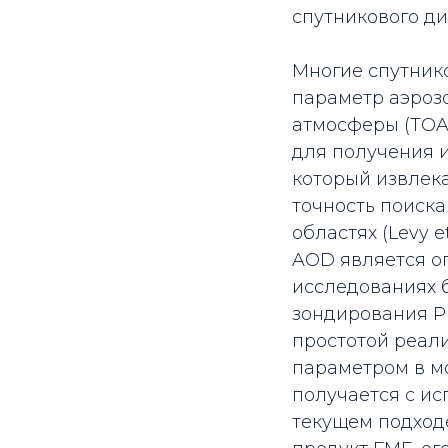
спутникового ди
Многие спутник
параметр аэрозо
атмосферы (TOA
для получения 
который извлек
точность поиска
областях (Levy e
AOD является оп
исследованиях 
зондирования P
простотой реализ
параметром в м
получается с и
текущем подходе