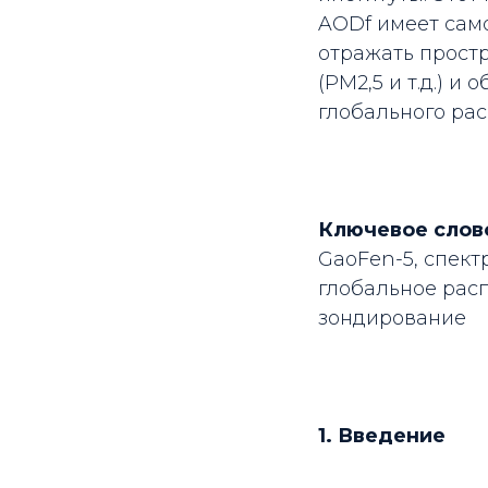
AODf имеет сам
отражать прост
(PM2,5 и т.д.) 
глобального ра
Ключевое слов
GaoFen-5, спект
глобальное рас
зондирование
1. Введение