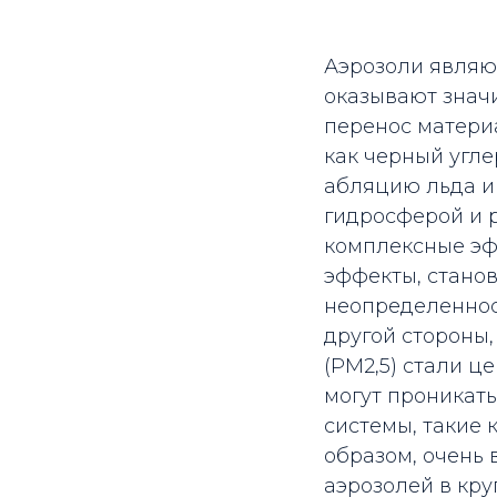
Аэрозоли являю
оказывают значи
перенос матери
как черный угле
абляцию льда и
гидросферой и р
комплексные эфф
эффекты, стано
неопределенност
другой стороны
(PM2,5) стали ц
могут проникат
системы, такие к
образом, очень
аэрозолей в кр