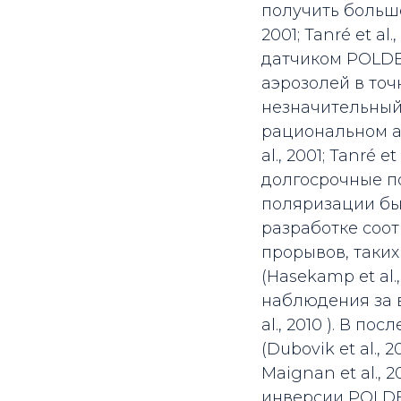
получить больше
2001; Tanré et a
датчиком POLDE
аэрозолей в то
незначительный
рациональном а
al., 2001; Tanré e
долгосрочные п
поляризации был
разработке соо
прорывов, таких
(Hasekamp et al
наблюдения за 
al., 2010 ). В 
(Dubovik et al.,
Maignan et al., 
инверсии POLDE