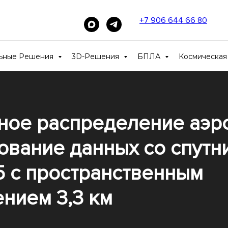
+7 906 644 66 80
____
льные Решения
3D-Решения
БПЛА
Космическая
ное распределение аэр
ование данных со спутн
5 с пространственным
нием 3,3 км