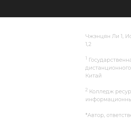
Чжэнцян Ли 1, Ису
1,2
1
Государственн
дистанционного 
Китай
2
Колледж ресур
информационных 
*Автор, ответств