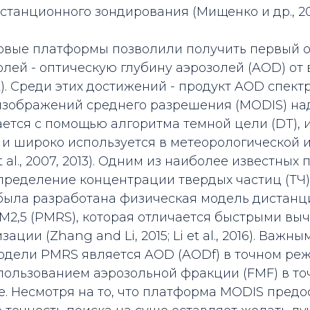
станционного зондирования (Мищенко и др., 20
овые платформы позволили получить первый 
лей - оптическую глубину аэрозолей (AOD) от 
). Среди этих достижений - продукт AOD спек
изображений среднего разрешения (MODIS) на
ается с помощью алгоритма темной цели (DT),
 и широко используется в метеорологической 
t al., 2007, 2013). Одним из наиболее известны
ределение концентрации твердых частиц (ТЧ),
была разработана физическая модель дистанц
M2,5 (PMRS), которая отличается быстрыми вы
ации (Zhang and Li, 2015; Li et al., 2016). Важн
одели PMRS является AOD (AODf) в точном реж
спользованием аэрозольной фракции (FMF) в т
. Несмотря на то, что платформа MODIS предо