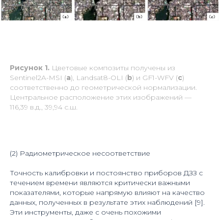
Рисунок 1.
Цветовые композиты получены из
Sentinel2A-MSI (
a
), Landsat8-OLI (
b
) и GF1-WFV (
c
)
соответственно до геометрической нормализации.
Центральное расположение этих изображений —
116,39 в.д., 39,94 с.ш.
(2) Радиометрическое несоответствие
Точность калибровки и постоянство приборов ДЗЗ с
течением времени являются критически важными
показателями, которые напрямую влияют на качество
данных, полученных в результате этих наблюдений [9].
Эти инструменты, даже с очень похожими