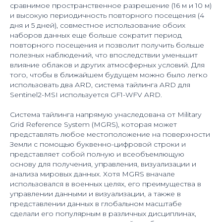
сравнимое пространственное разрешение (16 м и 10 м)
и высокую периодичность повторного посещения (4
дня и 5 дней), совместное использование обоих
наборов данных еще больше сократит период
повторного посещения и позволит получить больше
полезных наблюдений, что впоследствии уменьшит
влияние облаков и других атмосферных условий. Для
того, чтобы в ближайшем будущем можно было легко
использовать два ARD, система тайлинга ARD для
Sentinel2-MSI используется GF1-WFV ARD.
Система тайлинга напрямую унаследована от Military
Grid Reference System (MGRS), которая может
представлять любое местоположение на поверхности
Земли с помощью буквенно-цифровой строки и
представляет собой полную и всеобъемлющую
основу для получения, управления, визуализации и
анализа мировых данных. Хотя MGRS вначале
использовался в военных целях, его преимущества в
управлении данными и визуализации, а также в
представлении данных в глобальном масштабе
сделали его популярным в различных дисциплинах,