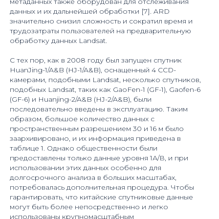
метаданных также оборудован для отслеживания
данных и их дальнейшей обработки [7]. ARD
значительно снизил сложность и сократил время и
трудозатраты пользователей на предварительную
обработку данных Landsat.
С тех пор, как в 2008 году был запущен спутник
HuanJing-1/A&B (HJ-1/A&B), оснащенный 4 CCD-
камерами, подобными Landsat, несколько спутников,
подобных Landsat, таких как GaoFen-1 (GF-1), Gaofen-6
(GF-6) и Huanjing-2/A&B (HJ-2/A&B), были
последовательно введены в эксплуатацию. Таким
образом, большое количество данных с
пространственным разрешением 30 и 16 м было
заархивировано, и их информация приведена в
таблице 1. Однако общественности были
предоставлены только данные уровня 1А/В, и при
использовании этих данных особенно для
долгосрочного анализа в больших масштабах,
потребовалась дополнительная процедура. Чтобы
гарантировать, что китайские спутниковые данные
могут быть более непосредственно и легко
использованы крупномасштабным