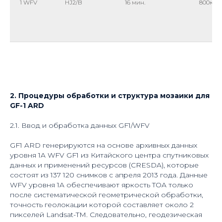
1 WFV
HJ2/B
16 мин.
800км
2.
Процедуры обработки и структура
мозаики
для
GF-1 ARD
2.1. Ввод и обработка данных GF1/WFV
GF1 ARD генерируются на основе архивных данных
уровня 1A WFV GF1 из Китайского центра спутниковых
данных и применений ресурсов (CRESDA), которые
состоят из 137 120 снимков с апреля 2013 года. Данные
WFV уровня 1A обеспечивают яркость TOA только
после систематической геометрической обработки,
точность геолокации которой составляет около 2
пикселей Landsat-TM. Следовательно, геодезическая