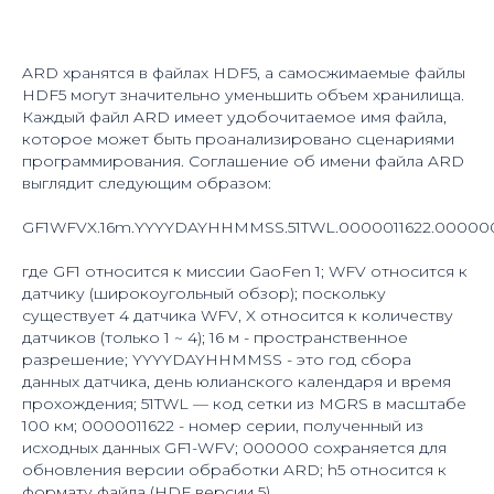
ARD хранятся в файлах HDF5, а самосжимаемые файлы
HDF5 могут значительно уменьшить объем хранилища.
Каждый файл ARD имеет удобочитаемое имя файла,
которое может быть проанализировано сценариями
программирования. Соглашение об имени файла ARD
выглядит следующим образом:
GF1WFVX.16m.YYYYDAYHHMMSS.51TWL.0000011622.000000
где GF1 относится к миссии GaoFen 1; WFV относится к
датчику (широкоугольный обзор); поскольку
существует 4 датчика WFV, X относится к количеству
датчиков (только 1 ~ 4); 16 м - пространственное
разрешение; YYYYDAYHHMMSS - это год сбора
данных датчика, день юлианского календаря и время
прохождения; 51TWL — код сетки из MGRS в масштабе
100 км; 0000011622 - номер серии, полученный из
исходных данных GF1-WFV; 000000 сохраняется для
обновления версии обработки ARD; h5 относится к
формату файла (HDF версии 5).