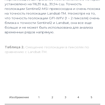
установлено на 116,39 в.д., 39,94 с.ш. Точность
геолокации Sentinel2-MSI превосходна и очень похожа
на точность геолокации Landsat-TM. Несмотря на то,
что точность геолокации GF1-WFV (1 ~ 2 пикселя) очень
близка к точности Sentinel2 и Landsat, она все еще
больше и не может быть использована для анализа
временных рядов напрямую.
Таблица 2.
Смещение геолокации в пикселях по
сравнению с Landsat-TM.
Изображение
1
2
3
4
5