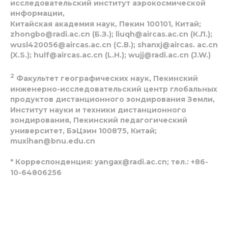
исследовательский институт аэрокосмической
информации,
Китайская академия наук, Пекин 100101, Китай;
zhongbo@radi.ac.cn (Б.З.); liuqh@aircas.ac.cn (К.Л.);
wusl420056@aircas.ac.cn (С.В.); shanxj@aircas. ac.cn
(X.S.); hulf@aircas.ac.cn (L.H.); wujj@radi.ac.cn (J.W.)
2
Факультет географических наук, Пекинский
инженерно-исследовательский центр глобальных
продуктов дистанционного зондирования Земли,
Институт науки и техники дистанционного
зондирования, Пекинский педагогический
университет, БэЦзин 100875, Китай;
muxihan@bnu.edu.cn
*
Корреспонденция: yangax@radi.ac.cn; тел.: +86-
10-64806256