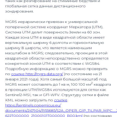
таких как реагирование на стихийные бедствия и
глобальная сетка данных дистанционного
зондирования.
MGRS иерархически привязан к универсальной
поперечной системе координат Меркатора (UTM).
Система UTM делит поверхность Земли на 60 зон.
Каждая зона UTM в виде квадратной области имеет
вертикальную ширину 6 долготы и горизонтальную
ширину 8 широты, что является наименьшим
масштабом в MGRS; следовательно, проекция в этой
квадратной области непосредственно определяется
конкретной зоной UTM в соответствии с WGS84.
Подробную информацию о MGRS можно проверить
по
ссылке http://mgrs-data.org/
(по состоянию на 21
января 2021 года). Хотя самый большой масштаб под
2
MGRS может составлять до 1 кв м, 100 100 км
квадрата
в проекции UTM/WGS84 используются для сетки как
Sentinel2-MSI, так и GF1-WFV. Структуру сетки в файле
KML можно загрузить по
ссылке
https://sentinels.copernicus.eu/
documents/247904/1955685/S2A_OPER_GIP_TILPAR_MPC__2
622T000
000_21000101T000000_B00.kml
(по состоянию