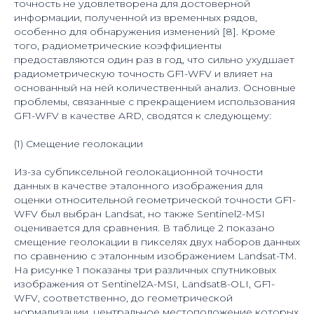
точность не удовлетворена для достоверной
информации, полученной из временных рядов,
особенно для обнаружения изменений [8]. Кроме
того, радиометрические коэффициенты
предоставляются один раз в год, что сильно ухудшает
радиометрическую точность GF1-WFV и влияет на
основанный на ней количественный анализ. Основные
проблемы, связанные с прекращением использования
GF1-WFV в качестве ARD, сводятся к следующему:
(1) Смещение геолокации
Из-за субпиксельной геолокационной точности
данных в качестве эталонного изображения для
оценки относительной геометрической точности GF1-
WFV был выбран Landsat, но также Sentinel2-MSI
оценивается для сравнения. В таблице 2 показано
смещение геолокации в пикселях двух наборов данных
по сравнению с эталонным изображением Landsat-TM.
На рисунке 1 показаны три различных спутниковых
изображения от Sentinel2A-MSI, Landsat8-OLI, GF1-
WFV, соответственно, до геометрической
нормализации, центральное местоположение которых