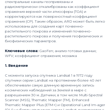
спектральные каналы геопривязаны и
радиометрически откалиброваны как коэффициент
отражения верхней части атмосферы (TOA) и
корректируются как поверхностный коэффициент
отражения (СР). Таким образом, ARD может быть легко
использованы для создания карт почвенно-
растительного покрова и изменений почвенно-
растительного покрова и получения геофизических и
биофизических параметров.
Ключевые слова:
GaoFen; анализ готовых данных;
WFV; коэффициент отражения; мозаика
1. Введение
С момента запуска спутника Landsat 1 в 1972 году
спутники серии Landsat на протяжении более 40 лет
обеспечивали самую длинную временную запись
космических наблюдений за Землей в мире с
разрешением 30 м. Датчики, в том числе Multi-Spectral
Scanner (MSS), Thematic Mapper (TM), Enhanced
Thematic Mapper Plus (ETM+) и Operational Land Im-ager
(OLI) на борту спутников серии Landsat, развиваются с