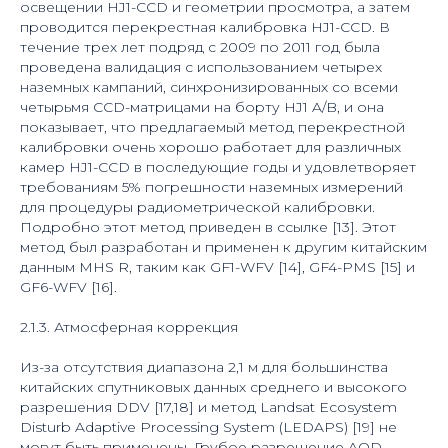
освещении HJ1-CCD и геометрии просмотра, а затем
проводится перекрестная калибровка HJ1-CCD. В
течение трех лет подряд с 2009 по 2011 год была
проведена валидация с использованием четырех
наземных кампаний, синхронизированных со всеми
четырьмя ССD-матрицами на борту HJ1 A/B, и она
показывает, что предлагаемый метод перекрестной
калибровки очень хорошо работает для различных
камер HJ1-CCD в последующие годы и удовлетворяет
требованиям 5% погрешности наземных измерений
для процедуры радиометрической калибровки.
Подробно этот метод приведен в ссылке [13]. Этот
метод был разработан и применен к другим китайским
данным MHS R, таким как GF1-WFV [14], GF4-PMS [15] и
GF6-WFV [16].
2.1.3. Атмосферная коррекция
Из-за отсутствия диапазона 2,1 м для большинства
китайских спутниковых данных среднего и высокого
разрешения DDV [17,18] и метод Landsat Ecosystem
Disturb Adaptive Processing System (LEDAPS) [19] не
могут быть применены. Грубое разрешение AOD,