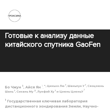
Готовые к анализу данные
китайского спутника GaoFen
1
1
1
1
*, Циньхо Лю
,
Шаньлун
У
,
Сяоцзюнь
Бо Чжун
, Айся Ян
,
1
1
2
1
Шань
,
Сихань Му
, Лунфэй Ху
и Цзюнь ЦзюньУ
1
Государственная ключевая лаборатория
дистанционного зондирования Земли, Научно-