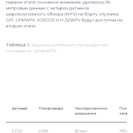
первом этапе основное внимание уделялось 16-
метровым данным с четырех датчиков
широкоугольного обзора (WFV) на борту спутника
GF1. GF6/WFV, HJ1/CCD и H J2/WFV будут доступны на
втором этапе.
Таблица 1.
Крупный китайский спутник/датчик,
похожий на Landsat/TM.
Датчик(и)
Платформа(ы)
Пространственное
Полоса
разрешение
захвата
2 CCD
HJ1/A
30 мин.
700 км 