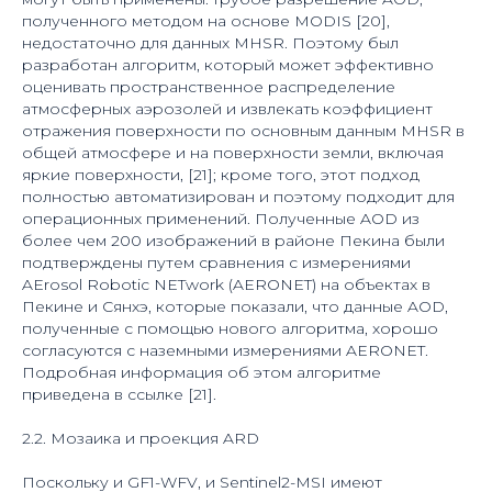
полученного методом на основе MODIS [20],
недостаточно для данных MHSR. Поэтому был
разработан алгоритм, который может эффективно
оценивать пространственное распределение
атмосферных аэрозолей и извлекать коэффициент
отражения поверхности по основным данным MHSR в
общей атмосфере и на поверхности земли, включая
яркие поверхности, [21]; кроме того, этот подход
полностью автоматизирован и поэтому подходит для
операционных применений. Полученные AOD из
более чем 200 изображений в районе Пекина были
подтверждены путем сравнения с измерениями
AErosol Robotic NETwork (AERONET) на объектах в
Пекине и Сянхэ, которые показали, что данные AOD,
полученные с помощью нового алгоритма, хорошо
согласуются с наземными измерениями AERONET.
Подробная информация об этом алгоритме
приведена в ссылке [21].
2.2. Мозаика и проекция ARD
Поскольку и GF1-WFV, и Sentinel2-MSI имеют