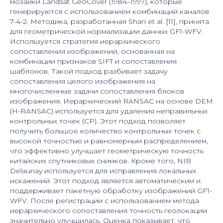
мозаики Landsat GeoCover (1984–1997), которые
генерируются с использованием комбинаций каналов
7-4-2. Методика, разработанная Shan et al. [11], принята
для геометрической нормализации данных GF1-WFV.
Используется стратегия иерархического
сопоставления изображений, основанная на
комбинации признаков SIFT и сопоставления
шаблонов. Такой подход разбивает задачу
сопоставления целого изображения на
многочисленные задачи сопоставления блоков
изображения. Иерархический RANSAC на основе DEM
(H-RANSAC) используется для удаления неправильных
контрольных точек (CP). Этот подход позволяет
получить большое количество контрольных точек с
высокой точностью и равномерным распределением,
что эффективно улучшает геометрическую точность
китайских спутниковых снимков. Кроме того, NIB
Delaunay используется для исправления локальных
искажений. Этот подход является автоматическим и
поддерживает пакетную обработку изображений GF1-
WFV. После регистрации с использованием метода
иерархического сопоставления точность геолокации
значительно улучшилась. Оценка показывает, что