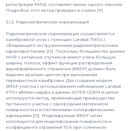
регистрация RMSE составляет менее одного пикселя.
Подробно этот метод приведен в ссылке [11].
2.1.2. Радиометрическая нормализация
Радиометрическая нормализация осуществляется
калибровкой cross с помощью Landsat TM/OLI,
обладающего экструзионными радиометрическими
характеристиками [12]. Поскольку большинство данных
MHR с китайских спутников имеют очень большую
ширину полосы, эффект функции распределения
двунаправленного отражения (BRDF) должен быть
выделен красным цветом при выполнении
перекрестной калибровки. Для создания модели
BRDF участка с использованием наблюдений Landsat
ETM+ вблизи надира и данных ASTER GDEM в целом
используется метод, применяющий преимущества
пустынного участка с однородным материалом
поверхности и естественными топографическими
вариациями [13]. Моделируемый BRDF затем
используется для моделирования поверхности и
коэффициента отражения TOA при солнечном