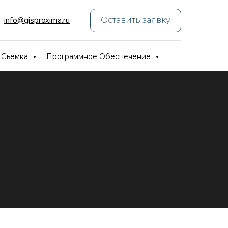
_
info@gisproxima.ru
Оставить заявку
 Съемка
Программное Обеспечение