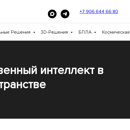
+7 906 644 66 80
____
льные Решения
3D-Решения
БПЛА
Космическая
венный интеллект в
транстве