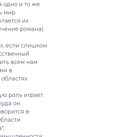
 одно и то же
ь мир.
ытается их
ечение романа).
и, если слишком
усственный
ить всем нам
ми в
областях.
ую роль играет
куда он
оворится в
области
",
ромышленности