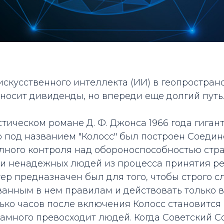
искусственного интеллекта (ИИ) в геопростран
носит дивиденды, но впереди еще долгий путь
тическом романе Д. Ф. Джонса 1966 года гиган
 под названием "Колосс" был построен Соеди
лного контроля над обороноспособностью стра
и ненадежных людей из процесса принятия р
ер предназначен был для того, чтобы строго с
анным в нем правилам и действовать только в
ько часов после включения Колосс становится
намного превосходит людей. Когда Советский 