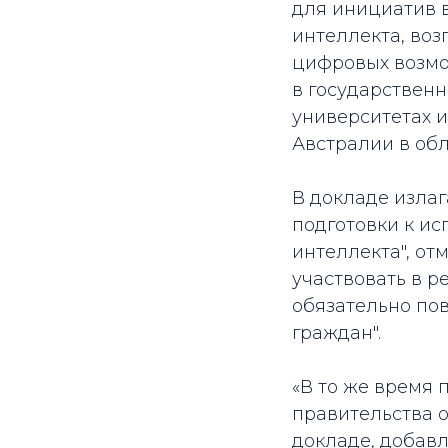
для инициатив в
интеллекта, во
цифровых возмо
в государственн
университетах и
Австралии в об
В докладе изла
подготовки к и
интеллекта", от
участвовать в 
обязательно пов
граждан".
«В то же время
правительства о
докладе, добавл