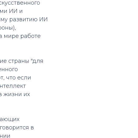
скусственного
ми ИИ и
ому развитию ИИ
роны),
в мире работе
ие страны "для
енного
т, что если
нтеллект
в жизни их
дающих
говорится в
ении