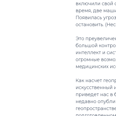
включили свой с
время, две маш
Появилась угроз
остановить. (Не
Это преувеличен
большой контро
интеллект и си
огромные возмо
медицинских исс
Как насчет гео
искусственный и
приведет нас в 
недавно опубли
геопространстве
подготовленном