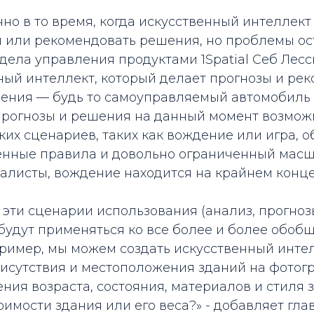
о в то время, когда искусственный интеллект
 или рекомендовать решения, но проблемы ост
тдела управления продуктами 1Spatial Себ Лесс
ный интеллект, который делает прогнозы и ре
ния — будь то самоуправляемый автомобиль ил
 прогнозы и решения на данный момент возмож
ких сценариев, таких как вождение или игра, о
нные правила и довольно ограниченный масш
листы, вождение находится на крайнем конце э
 эти сценарии использования (анализ, прогноз
будут применяться ко все более и более обо
ример, мы можем создать искусственный инте
исутствия и местоположения зданий на фотогр
ния возраста, состояния, материалов и стиля 
имости здания или его веса?» - добавляет гла