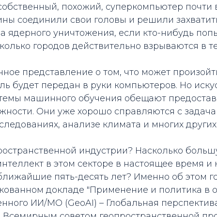
обственный, похожий, суперкомпьютер почти в
ины соединили свои головы и решили захватит
а ядерного уничтожения, если кто-нибудь поп
сколько городов действительно взрываются в т
ное представление о том, что может произойт
ль будет передан в руки компьютеров. Но иск
стемы машинного обучения обещают предостав
жности. Они уже хорошо справляются с задача
ледованиях, анализе климата и многих других 
пространственной индустрии? Насколько больш
нтеллект в этом секторе в настоящее время и 
ближайшие пять-десять лет? Именно об этом г
кованном докладе "Применение и политика в 
нного ИИ/МО (GeoAI) – Глобальная перспектива
 Всемирным советом геопространственной п