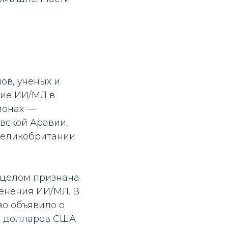
ов, ученых и
ние ИИ/МЛ в
ионах —
овской Аравии,
Великобритании
 целом признана
енения ИИ/МЛ. В
о объявило о
на долларов США