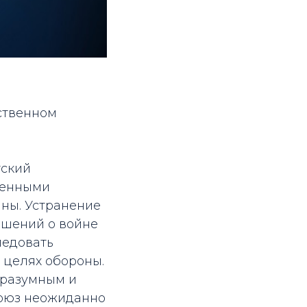
ственном
.
тский
ненными
ны. Устранение
ешений о войне
ледовать
 целях обороны.
 разумным и
Союз неожиданно