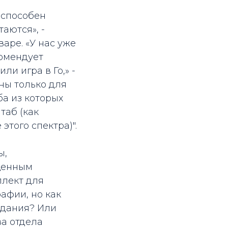
 способен
аются», -
варе. «У нас уже
комендует
и игра в Го,» -
ны только для
ба из которых
таб (как
того спектра)".
ы,
бщенным
ллект для
афии, но как
здания? Или
ва отдела