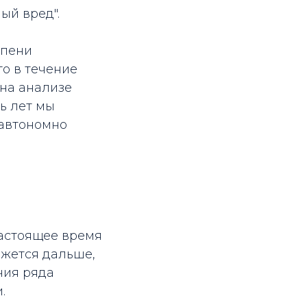
ый вред".
епени
то в течение
 на анализе
ь лет мы
 автономно
настоящее время
ижется дальше,
ния ряда
.