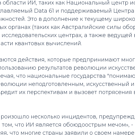
 области ИИ, таких как Национальный центр и
зглавляемый Data 61 и поддерживаемый Центра
жностей. Это в дополнение к текущему широк
ых органах (таких как Австралийские силы обо
 исследовательских центрах, а также ведущей 
ласти квантовых вычислений.
гаются действия, которые предпринимают мног
спользованию результатов революции искусств
мечая, что национальные государства "понимаю
революции неподготовленным, искусственный и
редит их перспективам и вызовет потрясения 
 произошло несколько инцидентов, предупреж
 том, что ИИ является обоюдоострым мечом», - 
яя, что многие страны заявили о своем намер