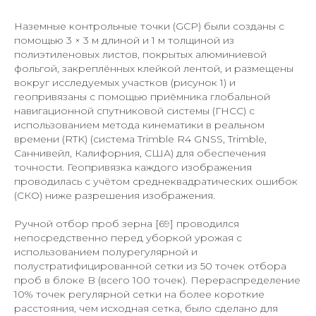
Наземные контрольные точки (GCP) были созданы с
помощью 3 × 3 м длиной и 1 м толщиной из
полиэтиленовых листов, покрытых алюминиевой
фольгой, закреплённых клейкой лентой, и размещены
вокруг исследуемых участков (рисунок 1) и
геопривязаны с помощью приёмника глобальной
навигационной спутниковой системы (ГНСС) с
использованием метода кинематики в реальном
времени (RTK) (система Trimble R4 GNSS, Trimble,
Саннивейл, Калифорния, США) для обеспечения
точности. Геопривязка каждого изображения
проводилась с учётом среднеквадратических ошибок
(СКО) ниже разрешения изображения.
Ручной отбор проб зерна [69] проводился
непосредственно перед уборкой урожая с
использованием полурегулярной и
полустратифицированной сетки из 50 точек отбора
проб в блоке B (всего 100 точек). Перераспределение
10% точек регулярной сетки на более короткие
расстояния, чем исходная сетка, было сделано для