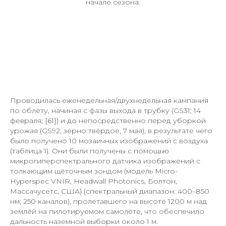
начале сезона.
Проводилась еженедельная/двухнедельная кампания
по облёту, начиная с фазы выхода в трубку (GS31; 14
февраля; [61]) и до непосредственно перед уборкой
урожая (GS92; зерно твёрдое, 7 мая), в результате чего
было получено 10 мозаичных изображений с воздуха
(таблица 1). Они были получены с помощью
микрогиперспектрального датчика изображений с
толкающим щёточным зондом (модель Micro-
Hyperspec VNIR, Headwall Photonics, Болтон,
Массачусетс, США) (спектральный диапазон: 400–850
нм; 250 каналов), пролетавшего на высоте 1200 м над
землёй на пилотируемом самолёте, что обеспечило
дальность наземной выборки около 1 м.