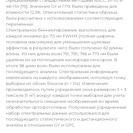
официальными стандартными методами AACC 39–10 и
46–11A [75]. Значения GY и ГПХ были приведены для
влажности 12,5%. Описательная статистика образца
была рассчитана с использованием соответствующих
переменных.
Спектральное биннингирование выполнялось для
каждой мозаики до 7,5 нм FWHM (полная ширина,
половина максимума) для уменьшения шумовых
эффектов, в результате чего было получено 62 длины
волны. Из них длины волн 751, 759, 766 и 773 нм были
удалены из-за поглощения кислорода сенсором. В
итоге 58 длин волн были использованы для
последующего анализа. Спектральная информация
извлекалась из каждого изображения, используя точку
выборки из обоих блоков (n = 114). Извлечение
производилось путем усреднения окна размером 3 × 3
пикселя (9 м²) вокруг каждой точки выборки для учета
незначительного смещения изображений во время
обработки ортофотоплана. Полученный усредненный
набор спектральных данных использовался для
последующего статистического и дистанционного
анализа в отношении GY и GPC.