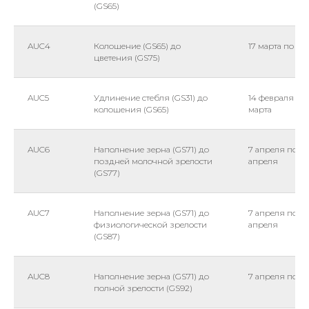
(GS65)
AUC4
Колошение (GS65) до
17 марта по 28
цветения (GS75)
AUC5
Удлинение стебля (GS31) до
14 февраля по
колошения (GS65)
марта
AUC6
Наполнение зерна (GS71) до
7 апреля по 15
поздней молочной зрелости
апреля
(GS77)
AUC7
Наполнение зерна (GS71) до
7 апреля по 25
физиологической зрелости
апреля
(GS87)
AUC8
Наполнение зерна (GS71) до
7 апреля по 7
полной зрелости (GS92)