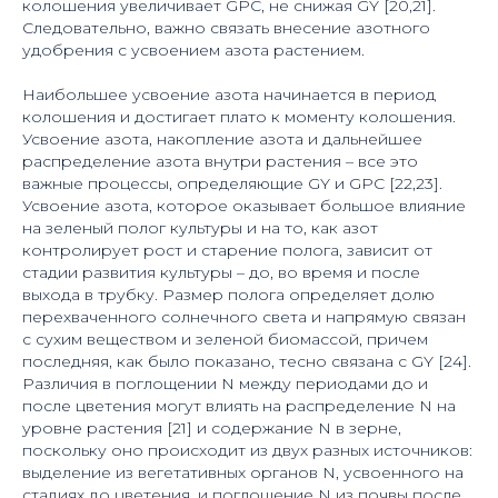
колошения увеличивает GPC, не снижая GY [20,21].
Следовательно, важно связать внесение азотного
удобрения с усвоением азота растением.
Наибольшее усвоение азота начинается в период
колошения и достигает плато к моменту колошения.
Усвоение азота, накопление азота и дальнейшее
распределение азота внутри растения – все это
важные процессы, определяющие GY и GPC [22,23].
Усвоение азота, которое оказывает большое влияние
на зеленый полог культуры и на то, как азот
контролирует рост и старение полога, зависит от
стадии развития культуры – до, во время и после
выхода в трубку. Размер полога определяет долю
перехваченного солнечного света и напрямую связан
с сухим веществом и зеленой биомассой, причем
последняя, ​​как было показано, тесно связана с GY [24].
Различия в поглощении N между периодами до и
после цветения могут влиять на распределение N на
уровне растения [21] и содержание N в зерне,
поскольку оно происходит из двух разных источников:
выделение из вегетативных органов N, усвоенного на
стадиях до цветения, и поглощение N из почвы после