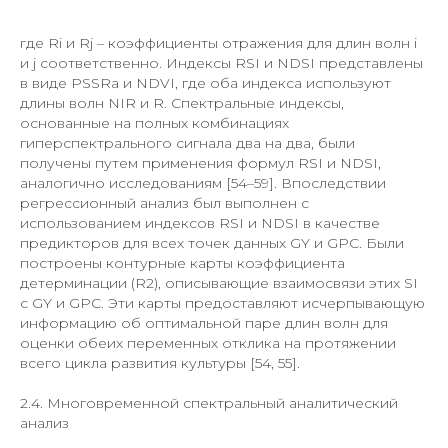
где Ri и Rj – коэффициенты отражения для длин волн i
и j соответственно. Индексы RSI и NDSI представлены
в виде PSSRa и NDVI, где оба индекса используют
длины волн NIR и R. Спектральные индексы,
основанные на полных комбинациях
гиперспектрального сигнала два на два, были
получены путем применения формул RSI и NDSI,
аналогично исследованиям [54–59]. Впоследствии
регрессионный анализ был выполнен с
использованием индексов RSI и NDSI в качестве
предикторов для всех точек данных GY и GPC. Были
построены контурные карты коэффициента
детерминации (R2), описывающие взаимосвязи этих SI
с GY и GPC. Эти карты предоставляют исчерпывающую
информацию об оптимальной паре длин волн для
оценки обеих переменных отклика на протяжении
всего цикла развития культуры [54, 55].
2.4. Многовременной спектральный аналитический
анализ