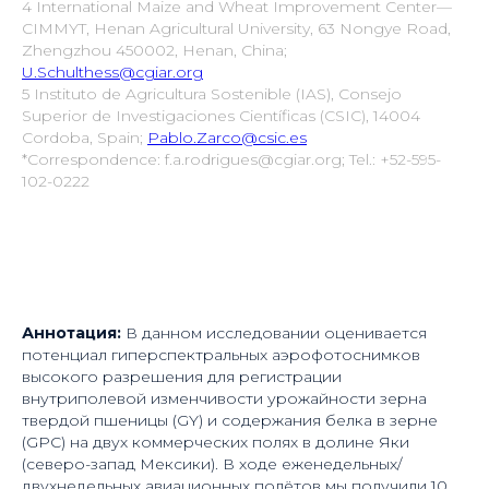
4 International Maize and Wheat Improvement Center—
CIMMYT, Henan Agricultural University, 63 Nongye Road,
Zhengzhou 450002, Henan, China;
U.Schulthess@cgiar.org
5 Instituto de Agricultura Sostenible (IAS), Consejo
Superior de Investigaciones Científicas (CSIC), 14004
Cordoba, Spain;
Pablo.Zarco@csic.es
*Correspondence: f.a.rodrigues@cgiar.org; Tel.: +52-595-
102-0222
Аннотация:
В данном исследовании оценивается
потенциал гиперспектральных аэрофотоснимков
высокого разрешения для регистрации
внутриполевой изменчивости урожайности зерна
твердой пшеницы (GY) и содержания белка в зерне
(GPC) на двух коммерческих полях в долине Яки
(северо-запад Мексики). В ходе еженедельных/
двухнедельных авиационных полётов мы получили 10