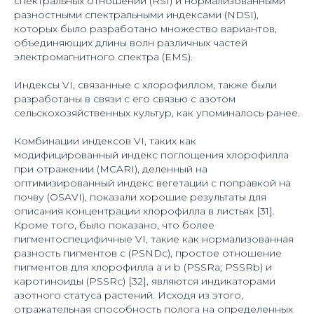
спектральных отношений (RSI) и нормализованными
разностными спектральными индексами (NDSI),
которых было разработано множество вариантов,
объединяющих длины волн различных частей
электромагнитного спектра (EMS).
Индексы VI, связанные с хлорофиллом, также были
разработаны в связи с его связью с азотом
сельскохозяйственных культур, как упоминалось ранее.
Комбинации индексов VI, таких как
модифицированный индекс поглощения хлорофилла
при отражении (MCARI), деленный на
оптимизированный индекс вегетации с поправкой на
почву (OSAVI), показали хорошие результаты для
описания концентрации хлорофилла в листьях [31].
Кроме того, было показано, что более
пигментоспецифичные VI, такие как нормализованная
разность пигментов c (PSNDc), простое отношение
пигментов для хлорофилла a и b (PSSRa; PSSRb) и
каротиноиды (PSSRc) [32], являются индикаторами
азотного статуса растений. Исходя из этого,
отражательная способность полога на определенных