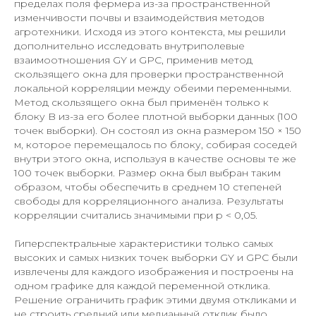
пределах поля фермера из-за пространственной
изменчивости почвы и взаимодействия методов
агротехники. Исходя из этого контекста, мы решили
дополнительно исследовать внутриполевые
взаимоотношения GY и GPC, применив метод
скользящего окна для проверки пространственной
локальной корреляции между обеими переменными.
Метод скользящего окна был применён только к
блоку B из-за его более плотной выборки данных (100
точек выборки). Он состоял из окна размером 150 × 150
м, которое перемещалось по блоку, собирая соседей
внутри этого окна, используя в качестве основы те же
100 точек выборки. Размер окна был выбран таким
образом, чтобы обеспечить в среднем 10 степеней
свободы для корреляционного анализа. Результаты
корреляции считались значимыми при p < 0,05.
Гиперспектральные характеристики только самых
высоких и самых низких точек выборки GY и GPC были
извлечены для каждого изображения и построены на
одном графике для каждой переменной отклика.
Решение ограничить график этими двумя откликами и
не строить средний или медианный отклик было