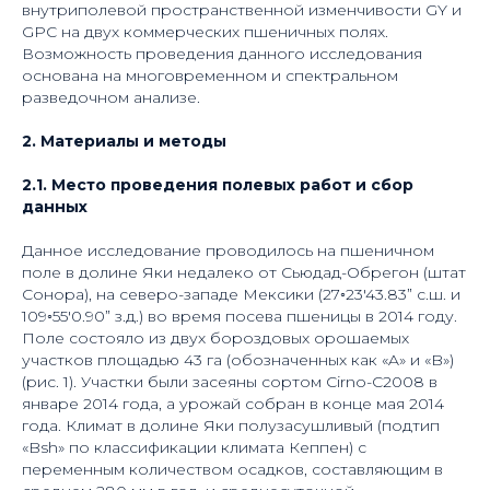
внутриполевой пространственной изменчивости GY и
GPC на двух коммерческих пшеничных полях.
Возможность проведения данного исследования
основана на многовременном и спектральном
разведочном анализе.
2. Материалы и методы
2.1. Место проведения полевых работ и сбор
данных
Данное исследование проводилось на пшеничном
поле в долине Яки недалеко от Сьюдад-Обрегон (штат
Сонора), на северо-западе Мексики (27◦23′43.83” с.ш. и
109◦55′0.90” з.д.) во время посева пшеницы в 2014 году.
Поле состояло из двух бороздовых орошаемых
участков площадью 43 га (обозначенных как «A» и «B»)
(рис. 1). Участки были засеяны сортом Cirno-C2008 в
январе 2014 года, а урожай собран в конце мая 2014
года. Климат в долине Яки полузасушливый (подтип
«Bsh» по классификации климата Кеппен) с
переменным количеством осадков, составляющим в