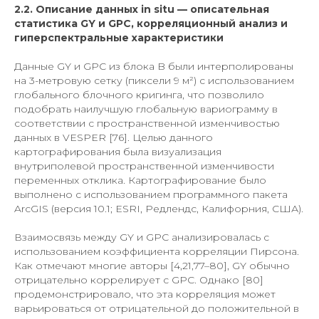
2.2. Описание данных in situ — описательная
статистика GY и GPC, корреляционный анализ и
гиперспектральные характеристики
Данные GY и GPC из блока B были интерполированы
на 3-метровую сетку (пиксели 9 м²) с использованием
глобального блочного кригинга, что позволило
подобрать наилучшую глобальную вариограмму в
соответствии с пространственной изменчивостью
данных в VESPER [76]. Целью данного
картографирования была визуализация
внутриполевой пространственной изменчивости
переменных отклика. Картографирование было
выполнено с использованием программного пакета
ArcGIS (версия 10.1; ESRI, Редлендс, Калифорния, США).
Взаимосвязь между GY и GPC анализировалась с
использованием коэффициента корреляции Пирсона.
Как отмечают многие авторы [4,21,77–80], GY обычно
отрицательно коррелирует с GPC. Однако [80]
продемонстрировало, что эта корреляция может
варьироваться от отрицательной до положительной в