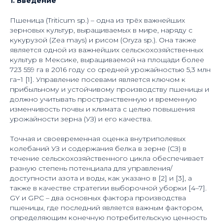
1. Введение
Пшеница (Triticum sp.) – одна из трёх важнейших
зерновых культур, выращиваемых в мире, наряду с
кукурузой (Zea mays) и рисом (Oryza sp.). Она также
является одной из важнейших сельскохозяйственных
культур в Мексике, выращиваемой на площади более
723 559 га в 2016 году со средней урожайностью 5,3 млн
га−1 [1]. Управление посевами является ключом к
прибыльному и устойчивому производству пшеницы и
должно учитывать пространственную и временную
изменчивость почвы и климата с целью повышения
урожайности зерна (УЗ) и его качества.
Точная и своевременная оценка внутриполевых
колебаний УЗ и содержания белка в зерне (СЗ) в
течение сельскохозяйственного цикла обеспечивает
разную степень потенциала для управления/
доступности азота и воды, как указано в [2] и [3], а
также в качестве стратегии выборочной уборки [4–7].
GY и GPC – два основных фактора производства
пшеницы, где последний является важным фактором,
определяющим конечную потребительскую ценность