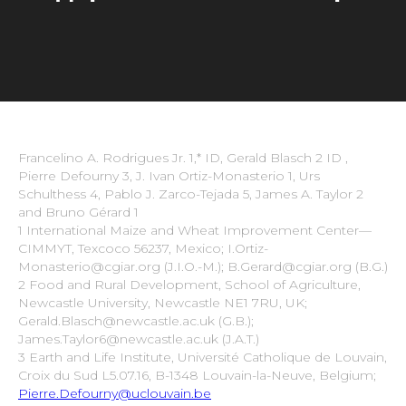
Francelino A. Rodrigues Jr. 1,* ID, Gerald Blasch 2 ID ,
Pierre Defourny 3, J. Ivan Ortiz-Monasterio 1, Urs
Schulthess 4, Pablo J. Zarco-Tejada 5, James A. Taylor 2
and Bruno Gérard 1
1 International Maize and Wheat Improvement Center—
CIMMYT, Texcoco 56237, Mexico; I.Ortiz-
Monasterio@cgiar.org (J.I.O.-M.); B.Gerard@cgiar.org (B.G.)
2 Food and Rural Development, School of Agriculture,
Newcastle University, Newcastle NE1 7RU, UK;
Gerald.Blasch@newcastle.ac.uk (G.B.);
James.Taylor6@newcastle.ac.uk (J.A.T.)
3 Earth and Life Institute, Université Catholique de Louvain,
Croix du Sud L5.07.16, B-1348 Louvain-la-Neuve, Belgium;
Pierre.Defourny@uclouvain.be