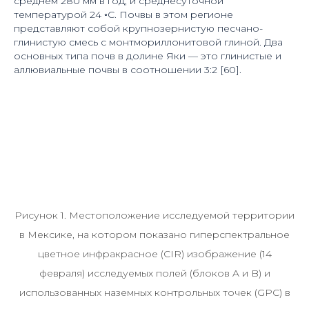
среднем 280 мм в год, и среднесуточной
температурой 24 ◦C. Почвы в этом регионе
представляют собой крупнозернистую песчано-
глинистую смесь с монтмориллонитовой глиной. Два
основных типа почв в долине Яки — это глинистые и
аллювиальные почвы в соотношении 3:2 [60].
Рисунок 1. Местоположение исследуемой территории
в Мексике, на котором показано гиперспектральное
цветное инфракрасное (CIR) изображение (14
февраля) исследуемых полей (блоков A и B) и
использованных наземных контрольных точек (GPC) в