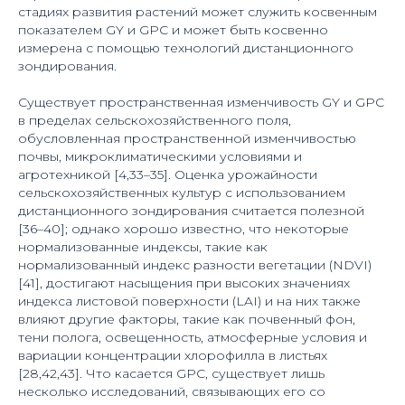
стадиях развития растений может служить косвенным
показателем GY и GPC и может быть косвенно
измерена с помощью технологий дистанционного
зондирования.
Существует пространственная изменчивость GY и GPC
в пределах сельскохозяйственного поля,
обусловленная пространственной изменчивостью
почвы, микроклиматическими условиями и
агротехникой [4,33–35]. Оценка урожайности
сельскохозяйственных культур с использованием
дистанционного зондирования считается полезной
[36–40]; однако хорошо известно, что некоторые
нормализованные индексы, такие как
нормализованный индекс разности вегетации (NDVI)
[41], достигают насыщения при высоких значениях
индекса листовой поверхности (LAI) и на них также
влияют другие факторы, такие как почвенный фон,
тени полога, освещенность, атмосферные условия и
вариации концентрации хлорофилла в листьях
[28,42,43]. Что касается GPC, существует лишь
несколько исследований, связывающих его со