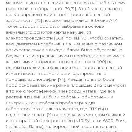
минимизации отношения наименьшего к наибольшему
расстоянию отбора проб [70,71]. Это было сделано с
целью определить диапазон пространственной
зависимости [72] переменных отклика. В блоке A 14
точек отбора проб были выбраны на основе
визуального осмотра карты кажущейся
электропроводности (ECa) почвы [73], чтобы охватить
весь диапазон колебаний ECa. Решение о различном
количестве точек в каждом блоке было обусловлено
бюджетными ограничениями и необходимостью иметь
как минимум разумное количество точек (100) на
одном из полей для фиксации его пространственной
изменчивости и возможности картирования с
помощью вариографии [74]. Каждая точка отбора
проб основывалась на рамке площадью 2 м2 с центром
в точке с географическими координатами, где все
растения пшеницы были собраны, обмолочены и
измерены GY. Отобрана проба зерна для
лабораторного анализа качества, где ГПХ (%) и
содержание влаги (%) определялись методом ближней
инфракрасной спектроскопии (NIR Systems 6500, Foss,
Хиллерёд, Дания), калиброванной в соответствии с