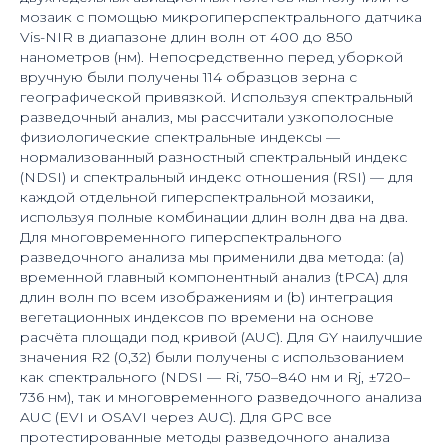
мозаик с помощью микрогиперспектрального датчика
Vis-NIR в диапазоне длин волн от 400 до 850
нанометров (нм). Непосредственно перед уборкой
вручную были получены 114 образцов зерна с
географической привязкой. Используя спектральный
разведочный анализ, мы рассчитали узкополосные
физиологические спектральные индексы —
нормализованный разностный спектральный индекс
(NDSI) и спектральный индекс отношения (RSI) — для
каждой отдельной гиперспектральной мозаики,
используя полные комбинации длин волн два на два.
Для многовременного гиперспектрального
разведочного анализа мы применили два метода: (a)
временной главный компонентный анализ (tPCA) для
длин волн по всем изображениям и (b) интеграция
вегетационных индексов по времени на основе
расчёта площади под кривой (AUC). Для GY наилучшие
значения R2 (0,32) были получены с использованием
как спектрального (NDSI — Ri, 750–840 нм и Rj, ±720–
736 нм), так и многовременного разведочного анализа
AUC (EVI и OSAVI через AUC). Для GPC все
протестированные методы разведочного анализа