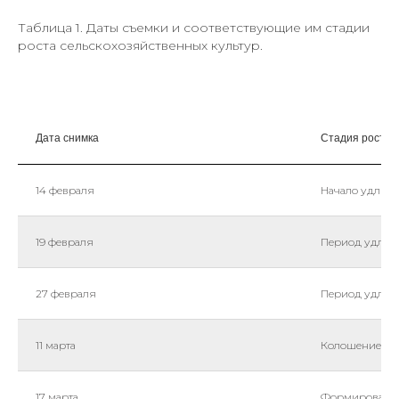
Таблица 1. Даты съемки и соответствующие им стадии
роста сельскохозяйственных культур.
Дата снимка
Стадия роста 
14 февраля
Начало удлине
19 февраля
Период удлин
27 февраля
Период удлин
11 марта
Колошение (GS
17 марта
Формирование 