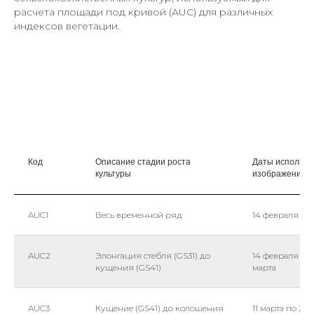
расчета площади под кривой (AUC) для различных
индексов вегетации.
Код
Описание стадии роста
Даты использо
культуры
изображений
AUC1
Весь временной ряд
14 февраля по
AUC2
Элонгация стебля (GS31) до
14 февраля по 
кущения (GS41)
марта
AUC3
Кущение (GS41) до колошения
11 марта по 28 