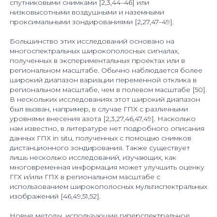
спутниковыми снимками [2,3,44–46] или
низковысотными воздушными и наземными
проксимальными зондированиями [2,27,47–49].
Большинство этих исследований основано на
многоспектральных широкополосных сигналах,
полученных в экспериментальных проектах или в
региональном масштабе. Обычно наблюдается более
широкий диапазон вариации переменной отклика в
региональном масштабе, чем в полевом масштабе [50].
В нескольких исследованиях этот широкий диапазон
был вызван, например, в случае ГПХ с различными
уровнями внесения азота [2,3,27,46,47,49]. Насколько
нам известно, в литературе нет подробного описания
данных ГПХ in situ, полученных с помощью снимков
дистанционного зондирования. Также существует
лишь несколько исследований, изучающих, как
многовременная информация может улучшить оценку
ГГХ и/или ГПХ в региональном масштабе с
использованием широкополосных мультиспектральных
изображений [46,49,51,52].
Новые методы, использующие гиперспектральное