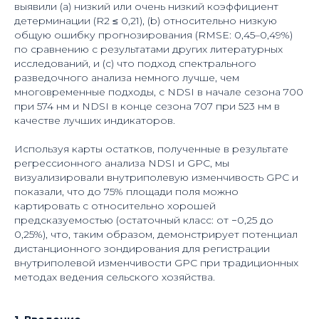
выявили (a) низкий или очень низкий коэффициент
детерминации (R2 ≤ 0,21), (b) относительно низкую
общую ошибку прогнозирования (RMSE: 0,45–0,49%)
по сравнению с результатами других литературных
исследований, и (c) что подход спектрального
разведочного анализа немного лучше, чем
многовременные подходы, с NDSI в начале сезона 700
при 574 нм и NDSI в конце сезона 707 при 523 нм в
качестве лучших индикаторов.
Используя карты остатков, полученные в результате
регрессионного анализа NDSI и GPC, мы
визуализировали внутриполевую изменчивость GPC и
показали, что до 75% площади поля можно
картировать с относительно хорошей
предсказуемостью (остаточный класс: от −0,25 до
0,25%), что, таким образом, демонстрирует потенциал
дистанционного зондирования для регистрации
внутриполевой изменчивости GPC при традиционных
методах ведения сельского хозяйства.