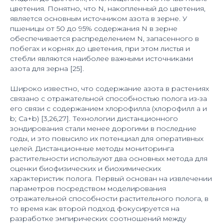
цветения. Понятно, что N, накопленный до цветения,
является основным источником азота в зерне. У
пшеницы от 50 до 95% содержания N в зерне
обеспечивается распределением N, запасенного в
побегах и корнях до цветения, при этом листья и
стебли являются наиболее важными источниками
азота для зерна [25].
Широко известно, что содержание азота в растениях
связано с отражательной способностью полога из-за
его связи с содержанием хлорофилла (хлорофилл a и
b; Ca+b) [3,26,27]. Технологии дистанционного
зондирования стали менее дорогими в последние
годы, и это повысило их потенциал для оперативных
целей. Дистанционные методы мониторинга
растительности используют два основных метода для
оценки биофизических и биохимических
характеристик полога. Первый основан на извлечении
параметров посредством моделирования
отражательной способности растительного полога, в
то время как второй подход фокусируется на
разработке эмпирических соотношений между