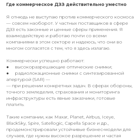
Где коммерческое ДЗЗ действительно уместно
Я отнюдь не выступаю против коммерческого космоса
— совсем наоборот. У частных поставщиков в сфере
ДЗЗ есть законные и ценные сферы применения. Я
взаимодействую и работаю почти со всеми
компаниями в этом секторе и надеюсь, что они во
многом согласятся с тем, что я здесь излагаю.
Коммерчески успешно работают:
● высокоразрешающие оптические снимки;
● радиолокационные снимки с синтезированной
апертурой (SAR) —
— при решении конкретных задач. В сферах обороны,
точного земледелия, страхования и мониторинга
инфраструктуры есть явные заказчики, готовые
платить.
Такие компании, как Maxar, Planet, Airbus, Iceye,
BlackSky, Spire, Satellogic, Capella Space и др.,
продемонстрировали устойчивые бизнес‑модели для
случаев, где нужны высокое разрешение и частая