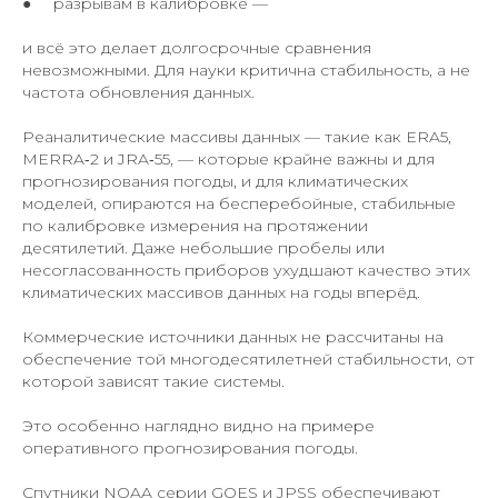
● разрывам в калибровке —
и всё это делает долгосрочные сравнения
невозможными. Для науки критична стабильность, а не
частота обновления данных.
Реаналитические массивы данных — такие как ERA5,
MERRA‑2 и JRA‑55, — которые крайне важны и для
прогнозирования погоды, и для климатических
моделей, опираются на бесперебойные, стабильные
по калибровке измерения на протяжении
десятилетий. Даже небольшие пробелы или
несогласованность приборов ухудшают качество этих
климатических массивов данных на годы вперёд.
Коммерческие источники данных не рассчитаны на
обеспечение той многодесятилетней стабильности, от
которой зависят такие системы.
Это особенно наглядно видно на примере
оперативного прогнозирования погоды.
Спутники NOAA серии GOES и JPSS обеспечивают