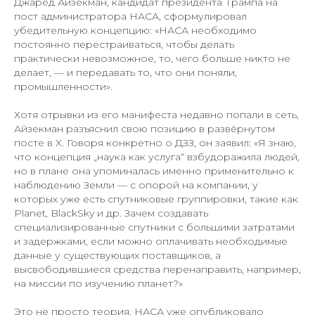
Джаред Айзекман, кандидат президента Трампа на
пост администратора НАСА, сформулировал
убедительную концепцию: «НАСА необходимо
постоянно перестраиваться, чтобы делать
практически невозможное, то, чего больше никто не
делает, — и передавать то, что они поняли,
промышленности».
Хотя отрывки из его манифеста недавно попали в сеть,
Айзекман разъяснил свою позицию в развёрнутом
посте в X. Говоря конкретно о ДЗЗ, он заявил: «Я знаю,
что концепция „наука как услуга“ взбудоражила людей,
но в плане она упоминалась именно применительно к
наблюдению Земли — с опорой на компании, у
которых уже есть спутниковые группировки, такие как
Planet, BlackSky и др. Зачем создавать
специализированные спутники с большими затратами
и задержками, если можно оплачивать необходимые
данные у существующих поставщиков, а
высвободившиеся средства перенаправить, например,
на миссии по изучению планет?»
Это не просто теория. НАСА уже опубликовало