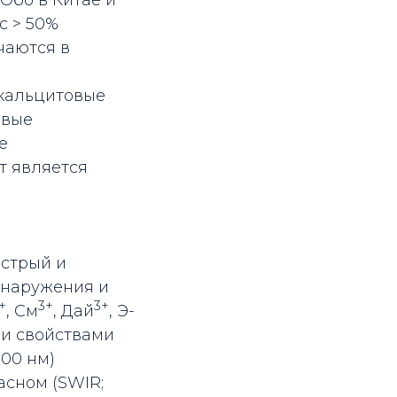
Обо в Китае и
с > 50%
чаются в
 кальцитовые
овые
е
ит является
ыстрый и
бнаружения и
+
3+
3+
, См
, Дай
, Э-
и свойствами
00 нм)
асном (SWIR;