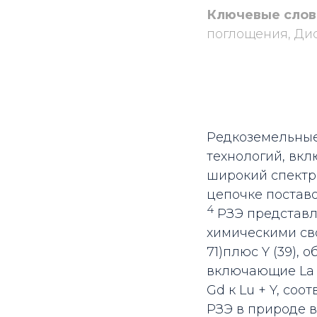
Ключевые слов
поглощения, Ди
Редкоземельные
технологий, вкл
широкий спектр
цепочке поставо
4
РЗЭ представл
химическими св
71)плюс Y (39),
включающие La 
Gd к Lu + Y, соот
РЗЭ в природе 