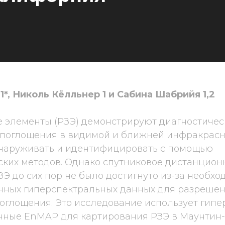
1*, Николь Кёлльнер 1 и Сабина Шабрийя 1,2
 элементы (РЗЭ) демонстрируют диагностичес
 поглощения в видимой и ближней инфракрасно
бнаруживать и идентифицировать с помощью
ских методов. Однако спутниковое дистанцион
Э до сих пор не было достигнуто из-за необхо
нных гиперспектральных данных для разрешени
поглощения. Это исследование использует гип
нные EnMAP для картирования РЗЭ в Маунтин-