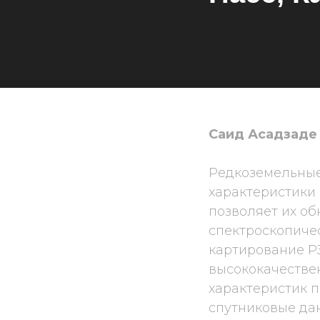
Саид Асадзаде 
Редкоземельные
характеристики
позволяет их о
спектроскопиче
картирование РЗ
высококачестве
характеристик 
спутниковые да