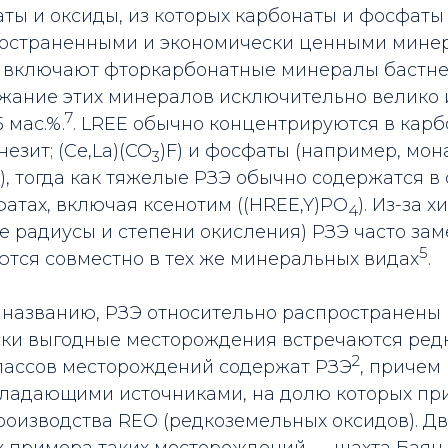
ты и оксиды, из которых карбонаты и фосфаты
остраненными и экономически ценными минер
 включают фторкарбонатные минералы бастнез
ание этих минералов исключительно велико и
7
 мас.%.­
. LREE обычно концентрируются в карб
езит; (Ce,La)(CO
)F) и фосфаты (например, мон
3
), тогда как тяжелые РЗЭ обычно содержатся в 
фатах, включая ксенотим ((HREE,Y)PO
). Из-за 
4
е радиусы и степени окисления) РЗЭ часто за
5
ются совместно в тех же минеральных видах
.
 названию, РЗЭ относительно распространены 
ски выгодные месторождения встречаются редк
2
лассов месторождений содержат РЗЭ­
, причем
ладающими источниками, на долю которых пр
роизводства REO (редкоземельных оксидов). Д