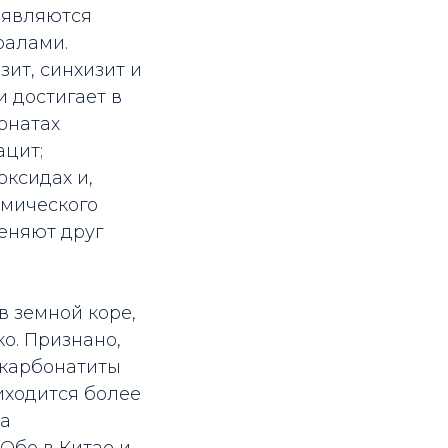
 являются
алами.­
ит, синхизит и
 достигает в
онатах
ацит;
оксидах и,
химического
меняют друг
в земной коре,
о. Признано,
 карбонатиты
иходится более
ва