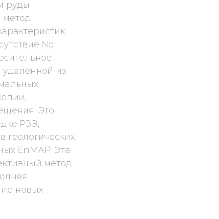
м руды
я метод
характеристик
сутствие Nd
носительное
 удаленной из
омальных
копии,
ешения. Это
дке РЗЭ,
в геологических
ных EnMAP. Эта
ективный метод
полняя
тие новых