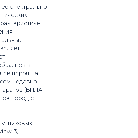
лее спектрально
опических
арактеристике
ения
ительные
зволяет
от
образцов в
дов пород на
всем недавно
паратов (БПЛА)
дов пород с
путниковых
iew-3,