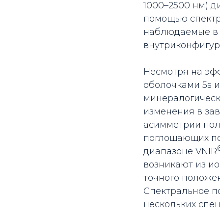
1000–2500 нм) д
помощью спектр
наблюдаемые в V
внутриконфигур
Несмотря на эф
оболочками 5s и
минералогическ
изменения в зав
асимметрии пол
поглощающих по
диапазоне VNIR­
возникают из и
точного положе
Спектральное п
нескольких спе