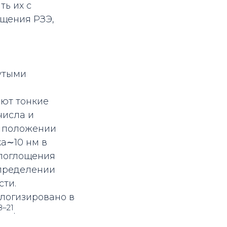
ть их с
ощения РЗЭ,
утыми
ают тонкие
числа и
в положении
а∼10 нм в
 поглощения
определении
сти.
логизировано в
8–21
.