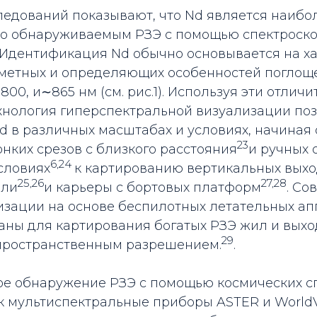
ледований показывают, что Nd является наибо
ко обнаруживаемым РЗЭ с помощью спектроск
. Идентификация Nd обычно основывается на х
аметных и определяющих особенностей поглощ
00, и∼865 нм (см. рис.1). Используя эти отлич
ехнология гиперспектральной визуализации по
 в различных масштабах и условиях, начиная 
23
нких срезов с близкого расстояния­
и ручных 
6,24
ловиях­
к картированию вертикальных выхо
25,26
27,28
ли­
и карьеры с бортовых платформ­
. Со
изации на основе беспилотных летательных ап
аны для картирования богатых РЗЭ жил и выхо
29
пространственным разрешением.­
.
ое обнаружение РЗЭ с помощью космических с
ак мультиспектральные приборы ASTER и WorldV