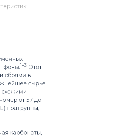
ктеристик
еменных
1–3
тфоны.­
. Этот
и сбоями в
жнейшее сырье.­
о схожими
омер от 57 до
EE) подгруппы,
чая карбонаты,