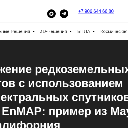
+7 906 644 66 80
_____
льные Решения
3D-Решения
БПЛА
Космическая
жение редкоземельны
тов с использованием
пектральных спутнико
 EnMAP: пример из Ма
Калифорния