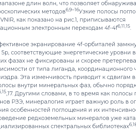
иапазоне длин волн, что позволяет обнаружива
6,9–16
оскопических методов
Узкие полосы погл
NIR, как показано на рис.1, приписываются
6,11,15
ационным электронным переходам 4f-4f­
.
фективное экранирование 4f-орбиталей замкн
 5p, соответствующие энергетические уровни в
их фазах не фиксированы и скорее претерпев
исимости от типа лиганда, координационного 
иэдра. Эта изменчивость приводит к сдвигам 
лосы внутри минеральных фаз, обычно порядк
6,15
,17. Другими словами, в то время как полосы
онов РЗЭ, минералогия играет важную роль в 
ния особенностей поглощения и их интенсивно
оведение редкоземельных минералов уже ката
6,1
циализированных спектральных библиотеках­