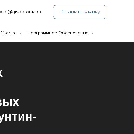
Оставить заявку
info@gisproxima.ru
 Съемка
Программное Обеспечение
х
вых
унтин-