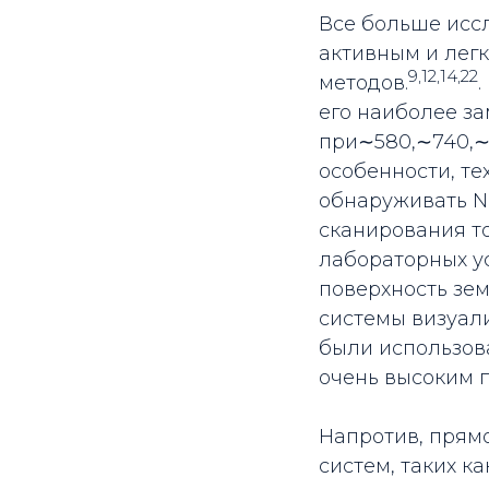
Все больше исс
активным и лег
9,12,14,22
методов.­
его наиболее з
при∼580,∼740,∼8
особенности, т
обнаруживать Nd
сканирования то
лабораторных ус
поверхность зем
системы визуал
были использов
очень высоким 
Напротив, прям
систем, таких к