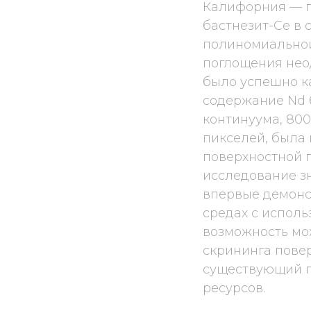
Калифорния — г
бастнезит-Ce в 
полиномиальной
поглощения нео
было успешно к
содержание Nd 
континуума, 80
пикселей, была
поверхностной г
исследование зн
впервые демонс
средах с испол
возможность мо
скрининга пове
существующий п
ресурсов.