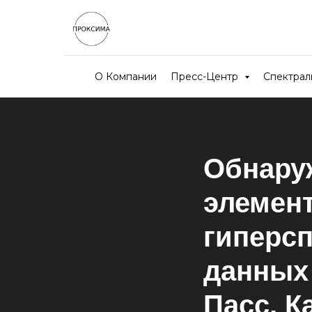
О Компании
Пресс-Центр
Спектра
Обнару
элемен
гиперс
данных
Пасс, 