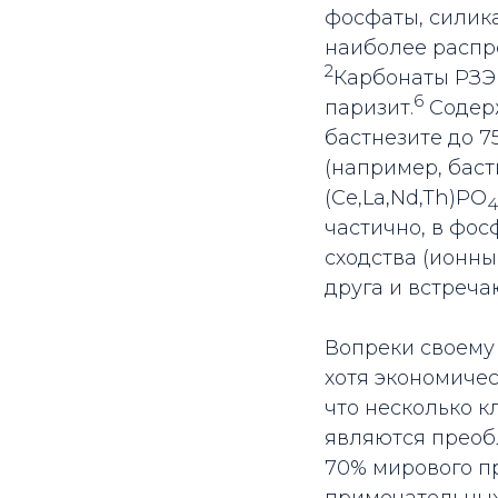
фосфаты, силика
наиболее распр
2
Карбонаты РЗЭ
6
паризит.­
Содерж
бастнезите до 75
(например, бастн
(Ce,La,Nd,Th)PO
4
частично, в фос
сходства (ионны
друга и встреча
Вопреки своему
хотя экономиче
что несколько к
являются преоб
70% мирового п