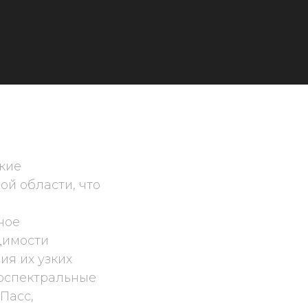
кие
й области, что
ное
димости
я их узких
ерспектральные
Пасс,