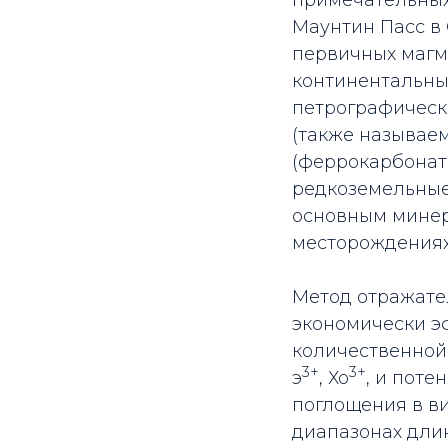
примечательных
Маунтин Пасс в
первичных магма
континентальных
петрографическо
(также называем
(феррокарбонат
редкоземельные 
основным минер
месторождениях.
Метод отражате
экономически э
количественной 
3+
3+
э
, Хо
, и поте
поглощения в в
диапазонах дли