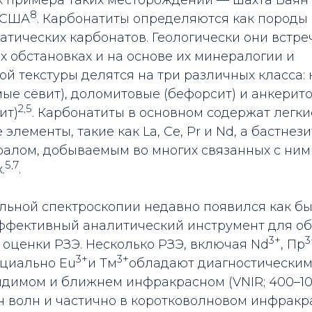
 примера таких месторождений — шахта Баян 
8
 США­
. Карбонатиты определяются как породы 
тических карбонатов. Геологически они встре
 обстановках и на основе их минералогии и
й текстуры делятся на три различных класса:
ые сёвит), доломитовые (бефорсит) и анкерит
2,5
ит)
. Карбонатиты в основном содержат легки
элементы, такие как La, Ce, Pr и Nd, а бастнез
алом, добываемым во многих связанных с ним
5,7
­
.
льной спектроскопии недавно появился как б
ффективный аналитический инструмент для о
3+
3
оценки РЗЭ. Несколько РЗЭ, включая Nd­
, Пр
3+
3+
нциально Eu­
и Тм
обладают диагностическим
идимом и ближнем инфракрасном (VNIR; 400–10
н волн и частично в коротковолновом инфракр