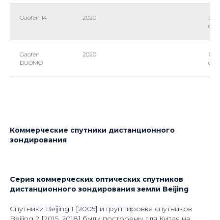
Gaofen 14
2020
Эле
сте
Gaofen
2020
Опт
DUOMO
суб
Коммерческие спутники дистанционного
зондирования
Серия коммерческих оптических спутников
дистанционного зондирования земли Beijing
Спутники Beijing 1 [2005] и группировка спутников
Beijing 2 [2015, 2018] были построены для Китая на