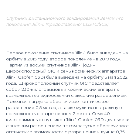
Спутники дистанционного зондирования Земли 1-го
поколения
Jilin-1. (предоставлено: CGSTC/SCS)
Первое поколение спутников Jilin-1 было выведено на
орбиту в 2015 году, второе поколение - в 2019 году.
Партия из восьми спутников Jilin-1 (один
широкополосный 01C и семь космических аппаратов
Jilin-1 Gaofen 03D) была выведена на орбиту 5 мая 2022
года. Широкополосный спутник 01C представляет
собой 230-килограммовый космический аппарат с
возможностью видеосъемки с высоким разрешением.
Полезная нагрузка обеспечивает оптическое
разрешение 0,5 метра, а также мультиспектральную
возможность с разрешением 2 метра. Семь 40-
килограммовых спутников Jilin-1 Gaofen 03D для съемки
с высоким разрешением в этом запуске обеспечивают
оптические возможности с разрешением лучше 0,75