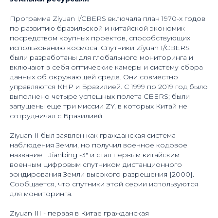
Программа Ziyuan I/CBERS включала план 1970-х годов
по развитию бразильской и китайской экономик
посредством крупных проектов, способствующих
использованию космоса. Спутники Ziyuan I/CBERS
были разработаны для глобального мониторинга и
включают в себя оптические камеры и систему сбора
данных об окружающей среде. Они совместно
управляются КНР и Бразилией. С 1999 по 2019 год было
выполнено четыре успешных полета CBERS; были
запущены еще три миссии ZY, в которых Китай не
сотрудничал с Бразилией.
Ziyuan II был заявлен как гражданская система
наблюдения Земли, но получил военное кодовое
название " Jianbing -3" и стал первым китайским
военным цифровым спутником дистанционного
зондирования Земли высокого разрешения [2000].
Сообщается, что спутники этой серии используются
для мониторинга.
Ziyuan III - первая в Китае гражданская