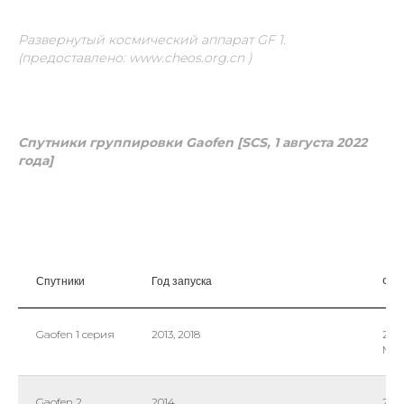
Развернутый космический аппарат GF 1.
(предоставлено: www.cheos.org.cn )
Спутники группировки
Gaofen [
SCS, 1 августа 2022
года]
Спутники
Год запуска
Фун
Gaofen 1 серия
2013, 2018
2 HR
MS)
Gaofen 2
2014
2 и