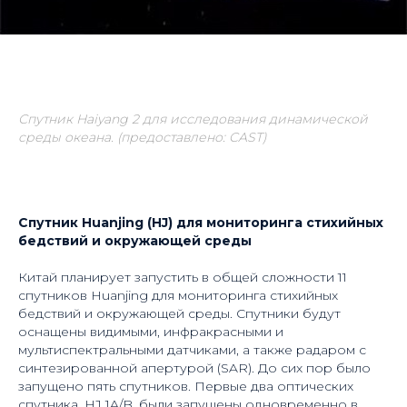
Спутник Haiyang 2 для исследования динамической
среды океана. (предоставлено:
CAST)
Спутник Huanjing (HJ) для мониторинга стихийных
бедствий и окружающей среды
Китай планирует запустить в общей сложности 11
спутников Huanjing для мониторинга стихийных
бедствий и окружающей среды. Спутники будут
оснащены видимыми, инфракрасными и
мультиспектральными датчиками, а также радаром с
синтезированной апертурой (SAR). До сих пор было
запущено пять спутников. Первые два оптических
спутника, HJ 1A/B, были запущены одновременно в