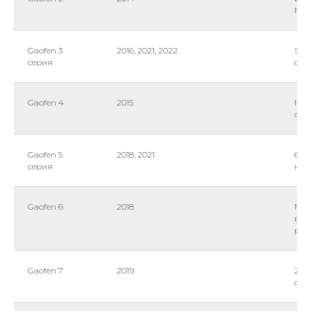
MS 3
Gaofen 3
2016, 2021, 2022
SAR
серия
син
Gaofen 4
2015
HR 
орб
Gaofen 5
2018, 2021
6 р
серия
наб
Gaofen 6
2018
Мул
выс
раз
Gaofen 7
2019
2 к
спа