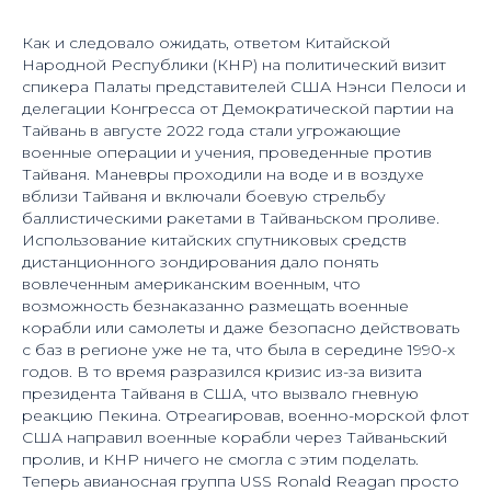
Как и следовало ожидать, ответом Китайской
Народной Республики (КНР) на политический визит
спикера Палаты представителей США Нэнси Пелоси и
делегации Конгресса от Демократической партии на
Тайвань в августе 2022 года стали угрожающие
военные операции и учения, проведенные против
Тайваня. Маневры проходили на воде и в воздухе
вблизи Тайваня и включали боевую стрельбу
баллистическими ракетами в Тайваньском проливе.
Использование китайских спутниковых средств
дистанционного зондирования дало понять
вовлеченным американским военным, что
возможность безнаказанно размещать военные
корабли или самолеты и даже безопасно действовать
с баз в регионе уже не та, что была в середине 1990-х
годов. В то время разразился кризис из-за визита
президента Тайваня в США, что вызвало гневную
реакцию Пекина. Отреагировав, военно-морской флот
США направил военные корабли через Тайваньский
пролив, и КНР ничего не смогла с этим поделать.
Теперь авианосная группа USS Ronald Reagan просто