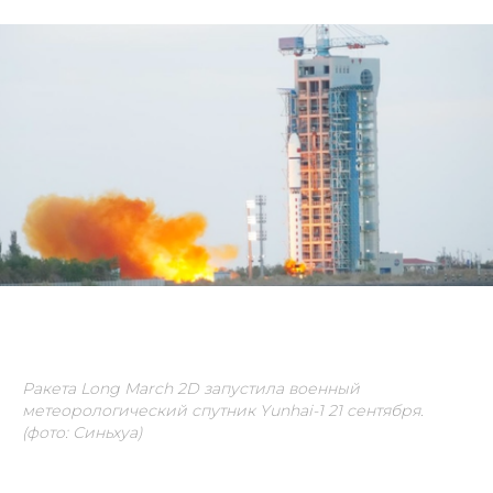
Ракета Long March 2D запустила военный
метеорологический спутник Yunhai-1 21 сентября.
(фото: Синьхуа)