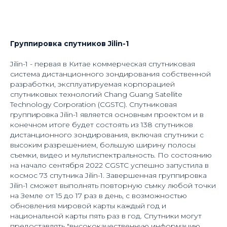
Группировка спутников Jilin-1
Jilin-1 - первая в Китае коммерческая спутниковая
система дистанционного зондирования собственной
разработки, эксплуатируемая корпорацией
спутниковых технологий Chang Guang Satellite
Technology Corporation (CGSTC). Спутниковая
группировка Jilin-1 является основным проектом и в
конечном итоге будет состоять из 138 спутников
дистанционного зондирования, включая спутники с
высоким разрешением, большую ширину полосы
съемки, видео и мультиспектральность. По состоянию
на начало сентября 2022 CGSTC успешно запустила в
космос 73 спутника Jilin-1. Завершенная группировка
Jilin-1 сможет выполнять повторную съмку любой точки
на Земле от 15 до 17 раз в день, с возможностью
обновления мировой карты каждый год и
национальной карты пять раз в год. Спутники могут
предоставлять "высококачественную информацию