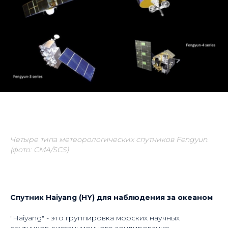
Четыре типа метеорологических спутников Fengyun.
(фото: CMA/SCS)
Спутник Haiyang (HY) для наблюдения за океаном
"Haiyang" - это группировка морских научных
спутников дистанционного зондирования,