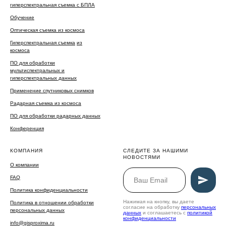
гиперспектральная съемка с БПЛА
Обучение
Оптическая съемка из космоса
Гиперспектральная съемка
из
космоса
ПО для обработки
мультиспектральных и
гиперспектральных данных
Применение спутниковых снимков
Радарная съемка из космоса
ПО для обработки радарных данных
Конференция
КОМПАНИЯ
СЛЕДИТЕ ЗА НАШИМИ
НОВОСТЯМИ
О компании
FAQ
Политика конфиденциальности
Нажимая на кнопку, вы даете
Политика в отношении обработки
согласие на обработку
персональных
персональных данных
данных
и соглашаетесь c
политикой
конфиденциальности
info@gisproxima.ru