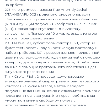
на орбите.
275-килограммовая миссия True Anomaly Jackal
3/TAANSAAFL-002 продемонстрирует операции
сближения со сторонними космическими объектами
(RPO) и функции получения изображений вне Земли
(NEI). Первая пара спутников True Anomaly,
запущенная на Transporter 10 в марте, вышла из строя
вскоре после развертывания.
У GITAI был SC1, кубсат форм-фактора 16U, который
будет тестировать новую космическую платформу и
набор приборов. SC1 с развертыванием привязанной
цели и последующим наблюдением за ней с помощью
камер, лидара и лазерного дальномера, обрабатывая
данные с помощью программного обеспечения для
визуального распознавания.
Think Orbital Flight-2 проведет демонстрацию
электронно-лучевой сварки, резки и рентгеновского
контроля на куске металла, а затем передаст
полученные данные на Землю и отключится примерно
через день после запуска. Это первая орбитальная
миссия компании в свободном полете с
использованием 39-килограммового спутника,