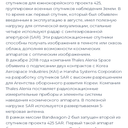
спутников для южнокорейского проекта 425,
группировки военных спутников наблюдения Земли. В
то время как первый спутник, который был объявлен
введенным в эксплуатацию в августе, имел полезную
нагрузку для оптической визуализации, остальные
четыре используют радар с синтезированной
апертурой (SAR). Эти радиолокационные спутники
способны получать изображения в темноте или сквозь
облака, дополняя возможности космических
аппаратов с оптическим изображением.
В декабре 2018 года компания Thales Alenia Space
объявила о подписании двух контрактов с Korea
Aerospace Industries (KAI) и Hansha Systems Corporation
на разработку спутников SAR с высоким разрешением
для Агентства оборонного развития Кореи. Компания
Thales Alenia поставляет радиолокационные
измерительные приборы и элементы системы
наведения космического аппарата. В полезной
нагрузке SAR используется развертываемая 5-
метровая антенна.
В рамках миссии Bandwagon-2 был запущен второй из
спутников проекта 425 SAR. Первый такой аппарат