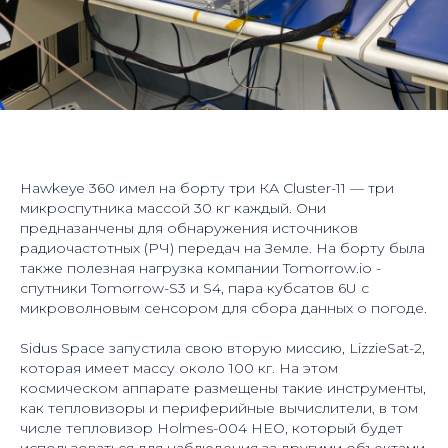
Hawkeye 360 имел на борту три КА Cluster-11 — три
микроспутника массой 30 кг каждый. Они
предназанчены для обнаружения источников
радиочастотных (РЧ) передач на Земле. На борту была
также полезная нагрузка компании Tomorrow.io -
спутники Tomorrow-S3 и S4, пара кубсатов 6U с
микроволновым сенсором для сбора данных о погоде.
Sidus Space запустила свою вторую миссию, LizzieSat-2,
которая имеет массу около 100 кг. На этом
космическом аппарате размещены такие инструменты,
как тепловизоры и периферийные вычислители, в том
числе тепловизор Holmes-004 HEO, который будет
использоваться для наблюдения за другими объектами