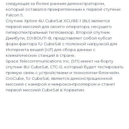
следующая за более ранним демонстратором,
который оставался прикрепленным к первой ступени
Falcon 9.
Спутник Xplore 6U CubeSat XCUBE-1 (6U) является
первой миссией для своего оператора, несущего
гиперспектральный тепловизор. Второй спутник
Джибути, DJIBOUTI-B, представляет собой кубсат
форм-фактора 1U CubeSat с полезной нагрузкой для
Интернета вещей (IoT) для сбора данных с
климатических станций в стране.
Space Telecommunications Inc. (STI) имеет на борту
спутник 8U CubeSat, CTC-0, который будет тестировать
прямую связь с устройствами и технологии блокчейн.
CroCube, 1U CubeSat, является демонстрационной
миссией с камерой и микроконтроллером и станет
первой миссией CubeSat в Хорватии.