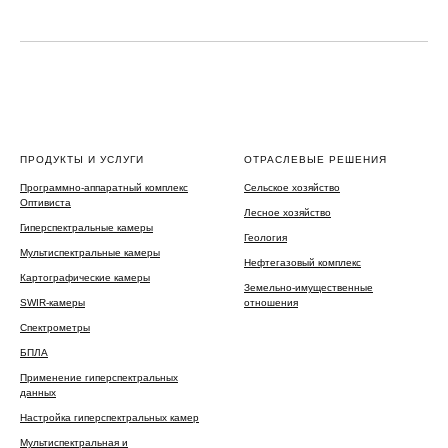
ПРОДУКТЫ И УСЛУГИ
ОТРАСЛЕВЫЕ РЕШЕНИЯ
Программно-аппаратный комплекс
Сельское хозяйство
Оптивиста
Лесное хозяйство
Гиперспектральные камеры
Геология
Мультиспектральные камеры
Нефтегазовый комплекс
Картографические камеры
Земельно-имущественные
SWIR-камеры
отношения
Спектрометры
БПЛА
Применение гиперспектральных
данных
Настройка гиперспектральных камер
Мультиспектральная и