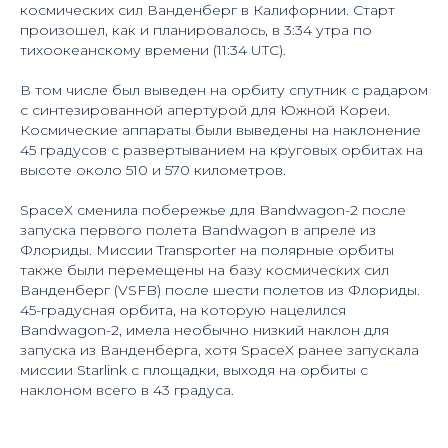
космических сил Ванденберг в Калифорнии. Старт
произошел, как и планировалось, в 3:34 утра по
тихоокеанскому времени (11:34 UTC).
В том числе был выведен на орбиту спутник с радаром
с синтезированной апертурой для Южной Кореи.
Космические аппараты были выведены на наклонение
45 градусов с развертыванием на круговых орбитах на
высоте около 510 и 570 километров.
SpaceX сменила побережье для Bandwagon-2 после
запуска первого полета Bandwagon в апреле из
Флориды. Миссии Transporter на полярные орбиты
также были перемещены на базу космических сил
Ванденберг (VSFB) после шести полетов из Флориды.
45-градусная орбита, на которую нацелился
Bandwagon-2, имела необычно низкий наклон для
запуска из Ванденберга, хотя SpaceX ранее запускала
миссии Starlink с площадки, выходя на орбиты с
наклоном всего в 43 градуса.