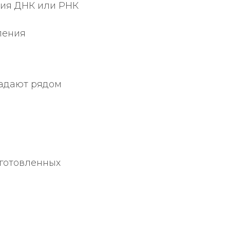
ния ДНК или РНК
ления
ладают рядом
готовленных