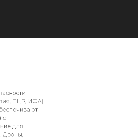
пасности.
пия, ПЦР, ИФА)
обеспечивают
 с
ние для
. Дроны,