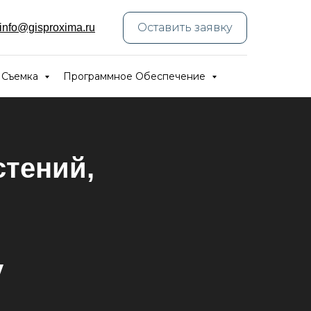
Оставить заявку
info@gisproxima.ru
 Съемка
Программное Обеспечение
стений,
у