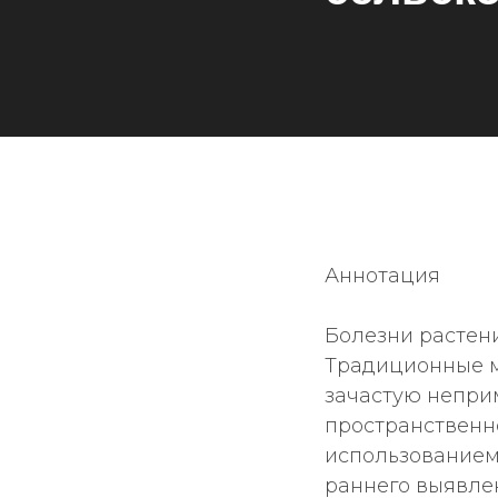
Аннотация
Болезни растен
Традиционные м
зачастую непри
пространственно
использованием
раннего выявле