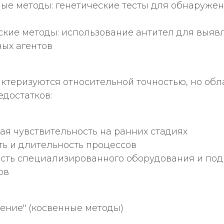
ые методы: генетические тесты для обнаруже
ские методы: использование антител для выяв
ых агентов
актеризуются относительной точностью, но об
достатков:
я чувствительность на ранних стадиях
ь и длительность процессов
сть специализированного оборудования и под
ов
оление" (косвенные методы)