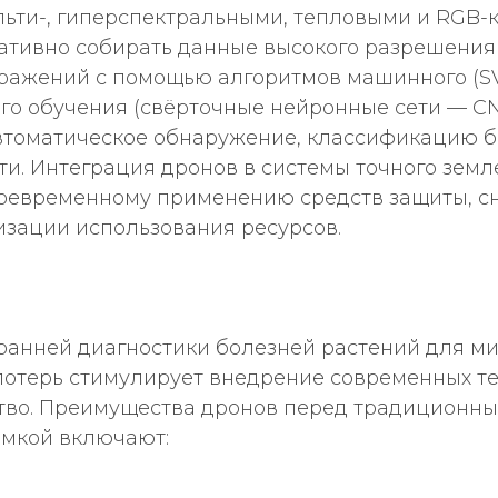
ьти-, гиперспектральными, тепловыми и RGB-
ативно собирать данные высокого разрешения 
ражений с помощью алгоритмов машинного (
кого обучения (свёрточные нейронные сети — CN
втоматическое обнаружение, классификацию б
ти. Интеграция дронов в системы точного зем
воевременному применению средств защиты, 
изации использования ресурсов.
ранней диагностики болезней растений для 
потерь стимулирует внедрение современных те
ство. Преимущества дронов перед традиционн
емкой включают: