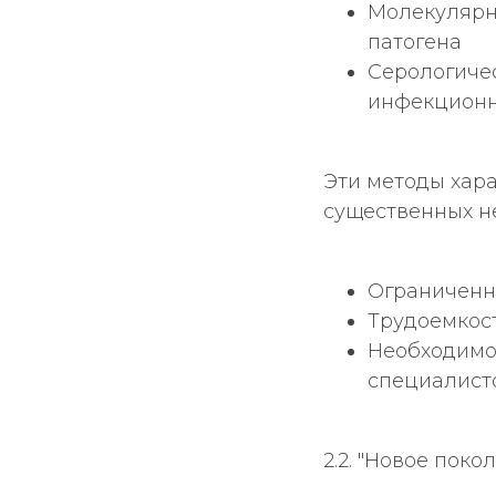
Молекулярн
патогена
Серологиче
инфекционн
Эти методы хар
существенных не
Ограниченна
Трудоемкост
Необходимо
специалист
2.2. "Новое пок