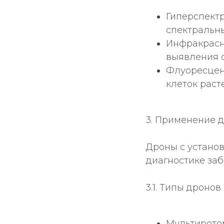
Гиперспектр
спектральн
Инфракрасн
выявления 
Флуоресцен
клеток раст
3. Применение 
Дроны с устано
диагностике за
3.1. Типы дронов
Мультиротор