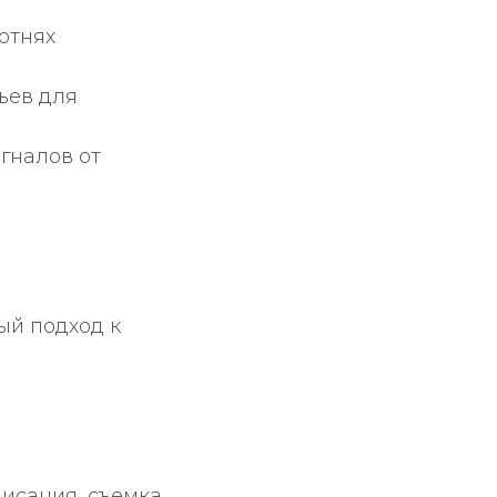
отнях
ьев для
гналов от
ый подход к
исания, съемка