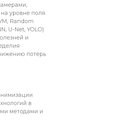
камерами,
на уровне поля.
SVM, Random
N, U-Net, YOLO)
олезней и
леделия
снижению потерь
минимизации
хнологий в
ыми методами и