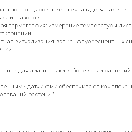
альное зондирование: съемка в десятках или с
ых диапазонов
ая термография: измерение температуры лист
отклонений
тная визуализация: запись флуоресцентных си
ений
дронов для диагностики заболеваний растений
вленными датчиками обеспечивают комплексн
болеваний растений:
ные: высокая маневренность, возможность зав