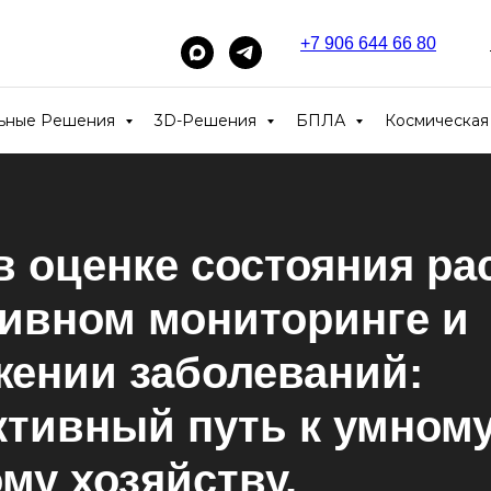
+7 906 644 66 80
_____
льные Решения
3D-Решения
БПЛА
Космическая
 оценке состояния ра
ивном мониторинге и
жении заболеваний:
ктивный путь к умном
му хозяйству.