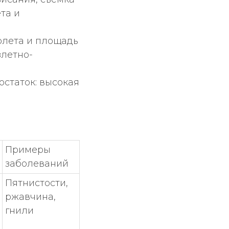
та и
олета и площадь
злетно-
остаток: высокая
Примеры
заболеваний
Пятнистости,
ржавчина,
гнили