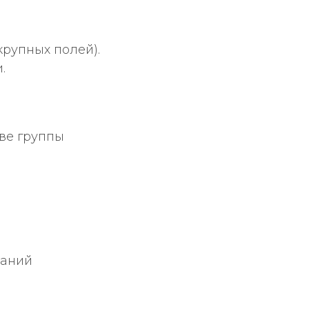
крупных полей).
.
ве группы
ваний
м