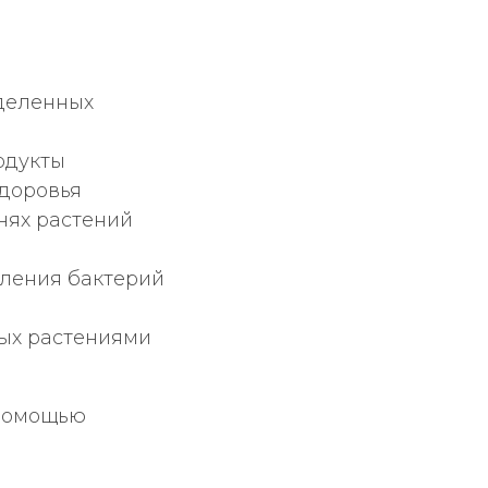
еделенных
одукты
здоровья
нях растений
вления бактерий
мых растениями
 помощью