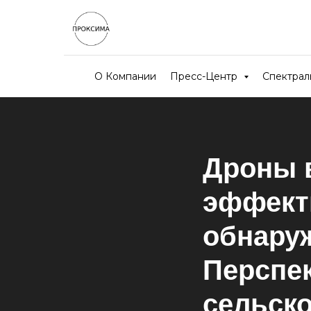
О Компании
Пресс-Центр
Спектра
Дроны в
эффект
обнару
Перспе
сельско