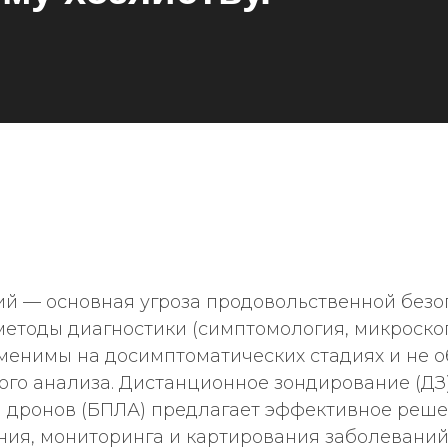
ий — основная угроза продовольственной безо
етоды диагностики (симптомология, микроско
менимы на досимптоматических стадиях и не 
го анализа. Дистанционное зондирование (ДЗ)
 дронов (БПЛА) предлагает эффективное реше
ния, мониторинга и картирования заболеваний