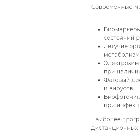
Современные ме
Биомаркеры
состояний 
Летучие орг
метаболизма
Электрохими
при наличи
Фаговый ди
и вирусов
Биофотоника
при инфекц
Наиболее прогр
дистанционных и