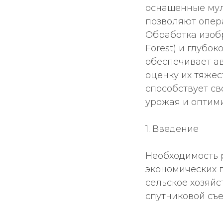
оснащенные мул
позволяют опер
Обработка изоб
Forest) и глубо
обеспечивает а
оценку их тяжес
способствует с
урожая и оптим
1. Введение
Необходимость 
экономических 
сельское хозяй
спутниковой съ