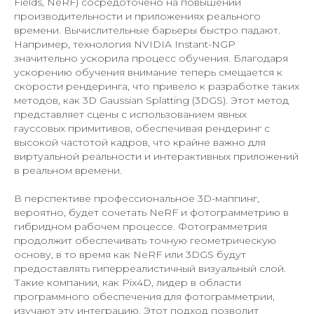
Fields, NeRF) сосредоточено на повышении
производительности и приложениях реального
времени. Вычислительные барьеры быстро падают.
Например, технология NVIDIA Instant-NGP
значительно ускорила процесс обучения. Благодаря
ускорению обучения внимание теперь смещается к
скорости рендеринга, что привело к разработке таких
методов, как 3D Gaussian Splatting (3DGS). Этот метод
представляет сцены с использованием явных
гауссовых примитивов, обеспечивая рендеринг с
высокой частотой кадров, что крайне важно для
виртуальной реальности и интерактивных приложений
в реальном времени.
В перспективе профессиональное 3D-маппинг,
вероятно, будет сочетать NeRF и фотограмметрию в
гибридном рабочем процессе. Фотограмметрия
продолжит обеспечивать точную геометрическую
основу, в то время как NeRF или 3DGS будут
предоставлять гиперреалистичный визуальный слой.
Такие компании, как Pix4D, лидер в области
программного обеспечения для фотограмметрии,
изучают эту интеграцию. Этот подход позволит