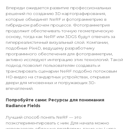
Впереди ожидается развитие профессиональных
решений по созданию 3D-картографирования,
которые объединят NeRF и фотограмметрию в
гибридном рабочем процессе. Фотограмметрия
продолжит обеспечивать точную геометрическую
основу, тогда как NeRF или 3DGS будут отвечать за
гиперреалистичный визуальный слой. Компании,
подобные Pix4D, ведущему разработчику
программного обеспечения для фотограмметрии,
активно исследуют интеграцию этих технологий. Такой
подход позволит пользователям создавать и
транслировать сценарии NeRF подобно потоковым
HD-видео на стандартных устройствах, открывая
двери для мгновенных и погружающих 3D-
впечатлений.
Попробуйте сами: Ресурсы для понимания
Radiance Fields
Лучший способ понять NeRF — это
поэкспериментировать с ним. Для начала можно
использовать облачные платформы, такие как Luma