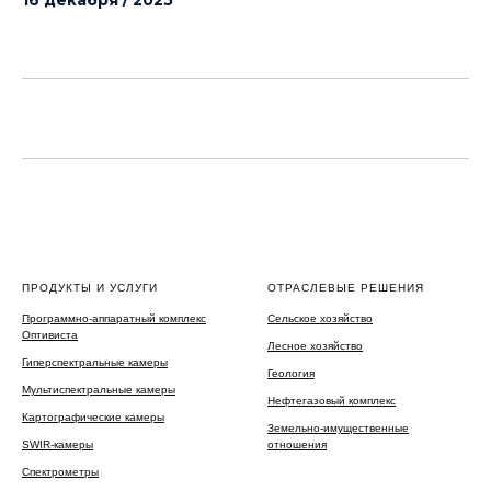
ПРОДУКТЫ И УСЛУГИ
ОТРАСЛЕВЫЕ РЕШЕНИЯ
Программно-аппаратный комплекс
Сельское хозяйство
Оптивиста
Лесное хозяйство
Гиперспектральные камеры
Геология
Мультиспектральные камеры
Нефтегазовый комплекс
Картографические камеры
Земельно-имущественные
SWIR-камеры
отношения
Спектрометры