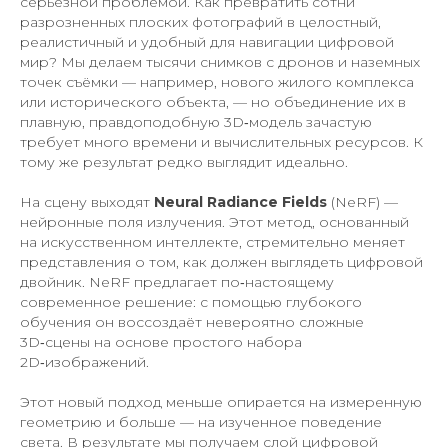
серьёзной проблемой. Как превратить сотни
разрозненных плоских фотографий в целостный,
реалистичный и удобный для навигации цифровой
мир? Мы делаем тысячи снимков с дронов и наземных
точек съёмки — например, нового жилого комплекса
или исторического объекта, — но объединение их в
плавную, правдоподобную 3D‑модель зачастую
требует много времени и вычислительных ресурсов. К
тому же результат редко выглядит идеально.
На сцену выходят
Neural Radiance Fields
(NeRF) —
нейронные поля излучения. Этот метод, основанный
на искусственном интеллекте, стремительно меняет
представления о том, как должен выглядеть цифровой
двойник. NeRF предлагает по‑настоящему
современное решение: с помощью глубокого
обучения он воссоздаёт невероятно сложные
3D‑сцены на основе простого набора
2D‑изображений.
Этот новый подход меньше опирается на измеренную
геометрию и больше — на изученное поведение
света. В результате мы получаем слой цифровой