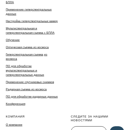
БПЛА
Применение гиперспектральных
данных
Настройка гиперспектральных камер
Мультиспектральная и
гиперспектральная съемка с БПЛА
Обучение
Оптическая съемка из космоса
Гиперспектральная съемка
из
космоса
ПО для обработки
мультиспектральных и
гиперспектральных данных
Применение спутниковых снимков
Радарная съемка из космоса
ПО для обработки радарных данных
Конференция
КОМПАНИЯ
СЛЕДИТЕ ЗА НАШИМИ
НОВОСТЯМИ
О компании