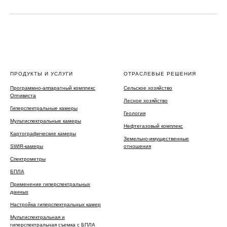
ПРОДУКТЫ И УСЛУГИ
ОТРАСЛЕВЫЕ РЕШЕНИЯ
Программно-аппаратный комплекс
Сельское хозяйство
Оптивиста
Лесное хозяйство
Гиперспектральные камеры
Геология
Мультиспектральные камеры
Нефтегазовый комплекс
Картографические камеры
Земельно-имущественные
SWIR-камеры
отношения
Спектрометры
БПЛА
Применение гиперспектральных
данных
Настройка гиперспектральных камер
Мультиспектральная и
гиперспектральная съемка с БПЛА