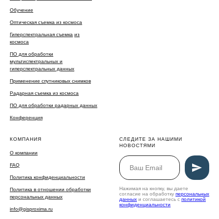
Обучение
Оптическая съемка из космоса
Гиперспектральная съемка
из
космоса
ПО для обработки
мультиспектральных и
гиперспектральных данных
Применение спутниковых снимков
Радарная съемка из космоса
ПО для обработки радарных данных
Конференция
КОМПАНИЯ
СЛЕДИТЕ ЗА НАШИМИ
НОВОСТЯМИ
О компании
FAQ
Политика конфиденциальности
Нажимая на кнопку, вы даете
Политика в отношении обработки
согласие на обработку
персональных
персональных данных
данных
и соглашаетесь c
политикой
конфиденциальности
info@gisproxima.ru