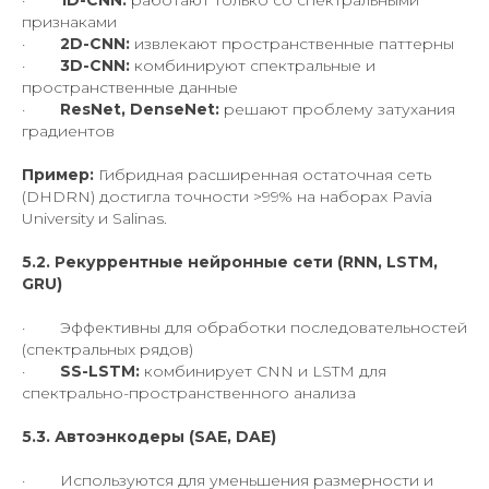
·
1D-CNN:
работают только со спектральными
признаками
·
2D-CNN:
извлекают пространственные паттерны
·
3D-CNN:
комбинируют спектральные и
пространственные данные
·
ResNet, DenseNet:
решают проблему затухания
градиентов
Пример:
Гибридная расширенная остаточная сеть
(DHDRN) достигла точности >99% на наборах Pavia
University и Salinas.
5.2. Рекуррентные нейронные сети (RNN, LSTM,
GRU)
· Эффективны для обработки последовательностей
(спектральных рядов)
·
SS-LSTM:
комбинирует CNN и LSTM для
спектрально-пространственного анализа
5.3. Автоэнкодеры (SAE, DAE)
· Используются для уменьшения размерности и