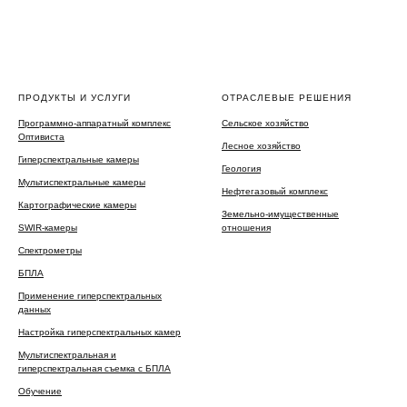
ПРОДУКТЫ И УСЛУГИ
ОТРАСЛЕВЫЕ РЕШЕНИЯ
Программно-аппаратный комплекс
Сельское хозяйство
Оптивиста
Лесное хозяйство
Гиперспектральные камеры
Геология
Мультиспектральные камеры
Нефтегазовый комплекс
Картографические камеры
Земельно-имущественные
SWIR-камеры
отношения
Спектрометры
БПЛА
Применение гиперспектральных
данных
Настройка гиперспектральных камер
Мультиспектральная и
гиперспектральная съемка с БПЛА
Обучение