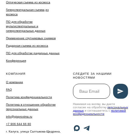
Оптическая съемка из космоса
Гиперспектральная съемка
из
космоса
ПО для обработки
мультиспектральных и
гиперспектральных данных
Применение спутниковых снимков
Радарная съемка из космоса
ПО для обработки радарных данных
Конференция
КОМПАНИЯ
СЛЕДИТЕ ЗА НАШИМИ
НОВОСТЯМИ
О компании
FAQ
Политика конфиденциальности
Нажимая на кнопку, вы даете
Политика в отношении обработки
согласие на обработку
персональных
персональных данных
данных
и соглашаетесь c
политикой
конфиденциальности
info@gisproxima.ru
+7 906 644 66 80
г. Калуга, улица Салтыкова-Щедрина,