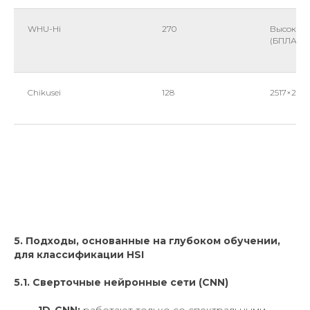
WHU-Hi
270
Высокое
(БПЛА)
Chikusei
128
2517×2335
5. Подходы, основанные на глубоком обучении,
для классификации HSI
5.1. Сверточные нейронные сети (CNN)