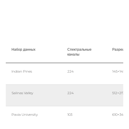
Набор данных
Спектральные
Разреше
каналы
Indian Pines
224
145×145
Salinas Valley
224
512×217
Pavia University
103
610×340