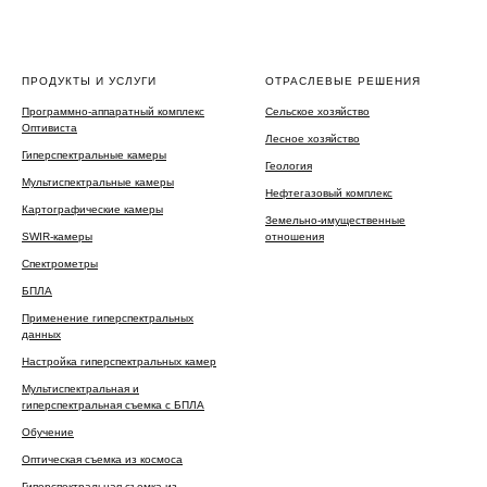
ПРОДУКТЫ И УСЛУГИ
ОТРАСЛЕВЫЕ РЕШЕНИЯ
Программно-аппаратный комплекс
Сельское хозяйство
Оптивиста
Лесное хозяйство
Гиперспектральные камеры
Геология
Мультиспектральные камеры
Нефтегазовый комплекс
Картографические камеры
Земельно-имущественные
SWIR-камеры
отношения
Спектрометры
БПЛА
Применение гиперспектральных
данных
Настройка гиперспектральных камер
Мультиспектральная и
гиперспектральная съемка с БПЛА
Обучение
Оптическая съемка из космоса
Гиперспектральная съемка
из