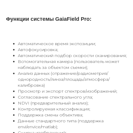
Функции системы GaiaField Pro:
Автоматическое время экспозиции;
Автофокусировка;
Автоматический подбор скорости сканирования;
Вспомогательная камера (пользователь может
наблюдать за объектом съемки);
Анализ данных (отражение/радиометрия/
однородность/линза/площадь/атмосфера/
калибровка)
Просмотр и экспорт спектров/изображений;
Согласование спектрального угла;
NDVI (предварительный анализ);
Контролируемая классификация;
Поддержка смены объектива;
Данные стандартного типа (поддержка
envi/envice/matlab);
Сшивка изображений;