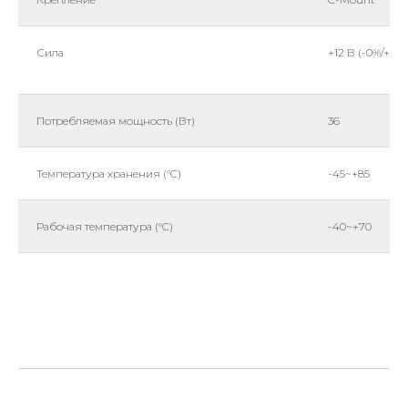
Сила
+12 В (-0%/+5%)
Потребляемая мощность (Вт)
36
Температура хранения (°C)
-45~+85
Рабочая температура (°C)
-40~+70