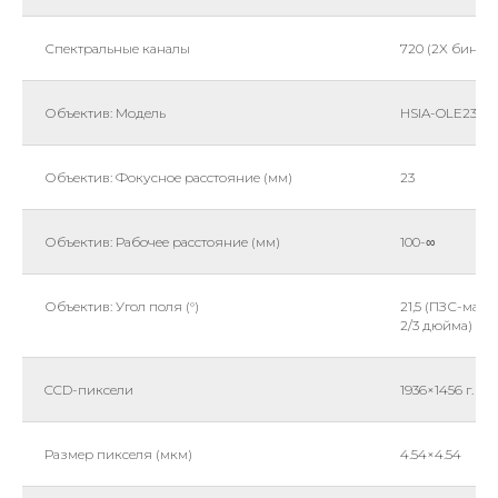
Спектральные каналы
720 (2X бинни
Объектив: Модель
HSIA-OLE23
Объектив: Фокусное расстояние (мм)
23
Объектив: Рабочее расстояние (мм)
100-∞
Объектив: Угол поля (°)
21,5 (ПЗС-матр
2/3 дюйма)
CCD-пиксели
1936×1456 г.
Размер пикселя (мкм)
4.54×4.54