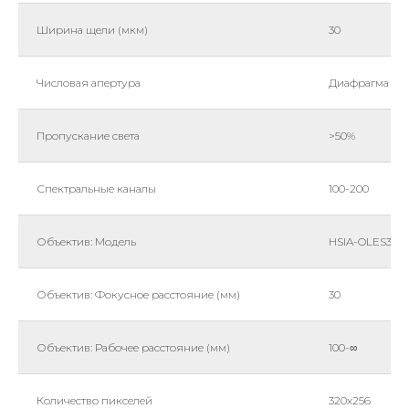
Ширина щели (мкм)
30
Числовая апертура
Диафрагма f/2.
Пропускание света
>50%
Спектральные каналы
100-200
Объектив: Модель
HSIA-OLES30
Объектив: Фокусное расстояние (мм)
30
Объектив: Рабочее расстояние (мм)
100-∞
Количество пикселей
320х256