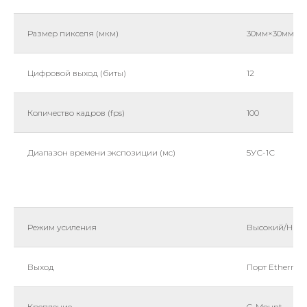
Размер пикселя (мкм)
30мм×30мм
Цифровой выход (биты)
12
Количество кадров (fps)
100
Диапазон времени экспозиции (мс)
5УС-1С
Режим усиления
Высокий/Низ
Выход
Порт Ethernet
Крепление
C-Mount