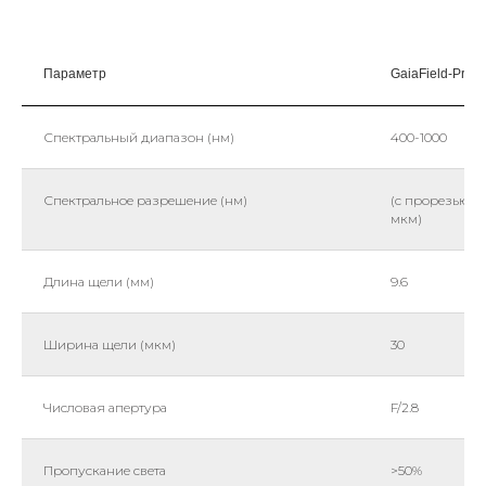
Параметр
GaiaField-Pro-
Спектральный диапазон (нм)
400-1000
Спектральное разрешение (нм)
(с прорезью 3
мкм)
Длина щели (мм)
9.6
Ширина щели (мкм)
30
Числовая апертура
F/2.8
Пропускание света
>50%