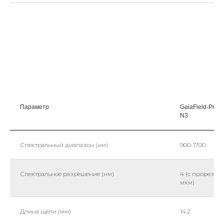
Параметр
GaiaField-Pro-
N3
Спектральный диапазон (нм)
900-1700
Спектральное разрешение (нм)
4 (с прорезью 
мкм)
Длина щели (мм)
14.2