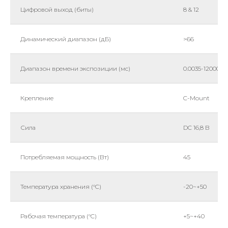
Цифровой выход (биты)
8 & 12
Динамический диапазон (дБ)
>66
Диапазон времени экспозиции (мс)
0.0035-1200000
Крепление
C-Mount
Сила
DC 16,8 В
Потребляемая мощность (Вт)
45
Температура хранения (°C)
-20~+50
Рабочая температура (°C)
+5~+40