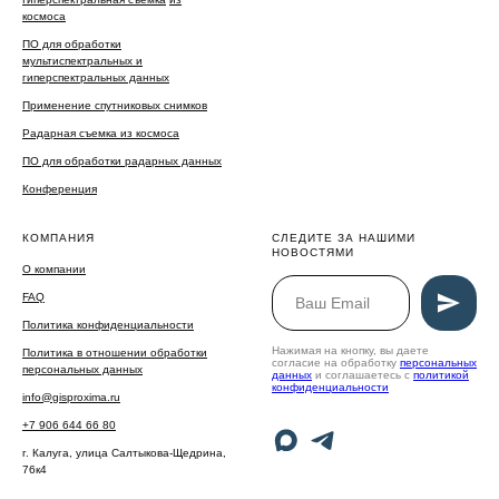
космоса
ПО для обработки
мультиспектральных и
гиперспектральных данных
Применение спутниковых снимков
Радарная съемка из космоса
ПО для обработки радарных данных
Конференция
КОМПАНИЯ
СЛЕДИТЕ ЗА НАШИМИ
НОВОСТЯМИ
О компании
FAQ
Политика конфиденциальности
Нажимая на кнопку, вы даете
Политика в отношении обработки
согласие на обработку
персональных
персональных данных
данных
и соглашаетесь c
политикой
конфиденциальности
info@gisproxima.ru
+7 906 644 66 80
г. Калуга, улица Салтыкова-Щедрина,
76к4