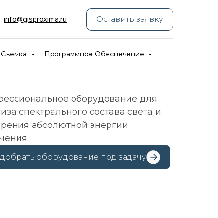
_
info@gisproxima.ru
Оставить заявку
 Съемка
Программное Обеспечение
фессиональное оборудование для
иза спектрального состава света и
рения абсолютной энергии
учения
добрать оборудование под задачу