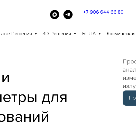
+7 906 644 66 80
____
льные Решения
3D-Решения
БПЛА
Космическая
Про
анал
 и
изме
изл
метры для
По
ований