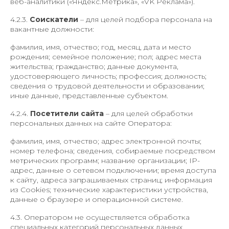
веб-аналитики («Яндекс.Метрика», «VK Реклама»).
4.2.3.
Соискатели
– для целей подбора персонала на
вакантные должности:
фамилия, имя, отчество; год, месяц, дата и место
рождения; семейное положение; пол; адрес места
жительства; гражданство; данные документа,
удостоверяющего личность; профессия; должность;
сведения о трудовой деятельности и образовании;
иные данные, представленные субъектом.
4.2.4.
Посетители сайта
– для целей обработки
персональных данных на сайте Оператора:
фамилия, имя, отчество; адрес электронной почты;
номер телефона; сведения, собираемые посредством
метрических программ; название организации; IP-
адрес, данные о сетевом подключении; время доступа
к сайту, адреса запрашиваемых страниц; информация
из Cookies; технические характеристики устройства,
данные о браузере и операционной системе.
4.3. Оператором не осуществляется обработка
специальных категорий персональных данных,