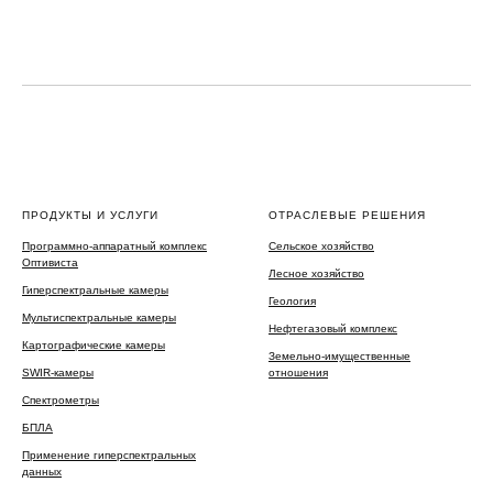
ПРОДУКТЫ И УСЛУГИ
ОТРАСЛЕВЫЕ РЕШЕНИЯ
Программно-аппаратный комплекс
Сельское хозяйство
Оптивиста
Лесное хозяйство
Гиперспектральные камеры
Геология
Мультиспектральные камеры
Нефтегазовый комплекс
Картографические камеры
Земельно-имущественные
SWIR-камеры
отношения
Спектрометры
БПЛА
Применение гиперспектральных
данных