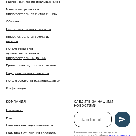
Настройка гиперспектральных камер
Мультиспектральная и
гиперспектральная съемка с БПЛА
Обучение
Оптическая съемка из космоса
Гиперспектральная съемка
из
космоса
ПО для обработки
мультиспектральных и
гиперспектральных данных
Применение спутниковых снимков
Радарная съемка из космоса
ПО для обработки радарных данных
Конференция
КОМПАНИЯ
СЛЕДИТЕ ЗА НАШИМИ
НОВОСТЯМИ
О компании
FAQ
Политика конфиденциальности
Нажимая на кнопку, вы даете
Политика в отношении обработки
согласие на обработку
персональных