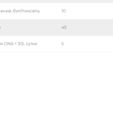
ение, бит/пиксель
10
м
45
 ONA < 30), сутки
5