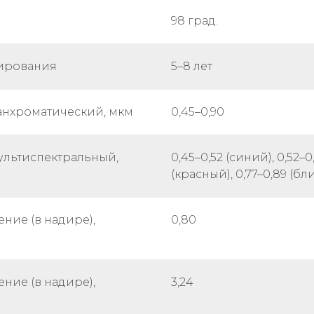
98 град.
ирования
5–8 лет
анхроматический, мкм
0,45–0,90
ультиспектральный,
0,45–0,52 (синий), 0,52–0
(красный), 0,77–0,89 (б
ние (в надире),
0,80
ние (в надире),
3,24