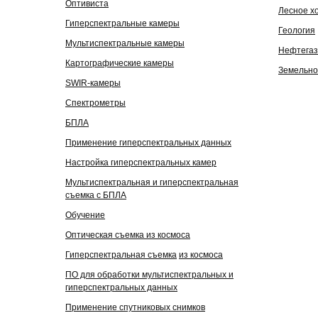
Оптивиста
Лесное х
Гиперспектральные камеры
Геология
Мультиспектральные камеры
Нефтегаз
Картографические камеры
Земельно
SWIR-камеры
Спектрометры
БПЛА
Применение гиперспектральных данных
Настройка гиперспектральных камер
Мультиспектральная и гиперспектральная
съемка с БПЛА
Обучение
Оптическая съемка из космоса
Гиперспектральная съемка
из космоса
ПО для обработки мультиспектральных и
гиперспектральных данных
Применение спутниковых снимков