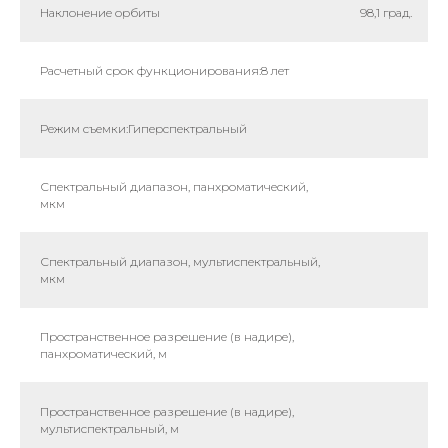
Наклонение орбиты
98,1 град.
Расчетный срок функционирования:8 лет
Режим съемки:Гиперспектральный
Спектральный диапазон, панхроматический,
мкм
Спектральный диапазон, мультиспектральный,
мкм
Пространственное разрешение (в надире),
панхроматический, м
Пространственное разрешение (в надире),
мультиспектральный, м