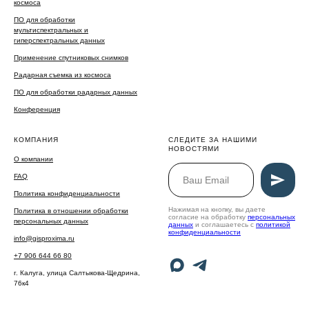
космоса
ПО для обработки
мультиспектральных и
гиперспектральных данных
Применение спутниковых снимков
Радарная съемка из космоса
ПО для обработки радарных данных
Конференция
КОМПАНИЯ
СЛЕДИТЕ ЗА НАШИМИ
НОВОСТЯМИ
О компании
FAQ
Политика конфиденциальности
Нажимая на кнопку, вы даете
Политика в отношении обработки
согласие на обработку
персональных
персональных данных
данных
и соглашаетесь c
политикой
конфиденциальности
info@gisproxima.ru
+7 906 644 66 80
г. Калуга, улица Салтыкова-Щедрина,
76к4