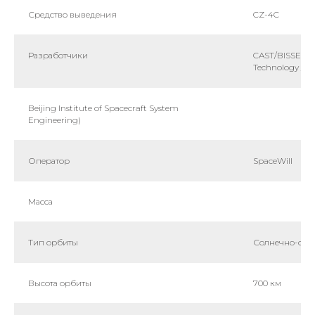
Средство выведения
CZ-4C
Разработчики
CAST/BISSE (Ch
Technology /
Beijing Institute of Spacecraft System
Engineering)
Оператор
SpaceWill
Масса
Тип орбиты
Солнечно-син
Высота орбиты
700 км