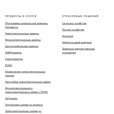
ПРОДУКТЫ И УСЛУГИ
ОТРАСЛЕВЫЕ РЕШЕНИЯ
Программно-аппаратный комплекс
Сельское хозяйство
Оптивиста
Лесное хозяйство
Гиперспектральные камеры
Геология
Мультиспектральные камеры
Нефтегазовый комплекс
Картографические камеры
Земельно-имущественные
SWIR-камеры
отношения
Спектрометры
БПЛА
Применение гиперспектральных
данных
Настройка гиперспектральных камер
Мультиспектральная и
гиперспектральная съемка с БПЛА
Обучение
Оптическая съемка из космоса
Гиперспектральная съемка
из