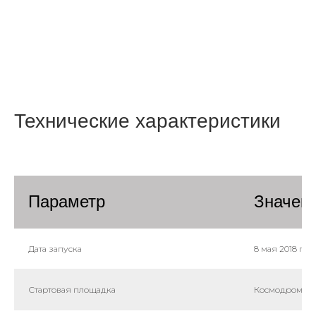
Технические характеристики
Параметр
Значен
Дата запуска
8 мая 2018 г. (G
Стартовая площадка
Космодром Тай