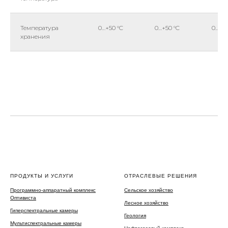
Температура
0…+50 °C
0…+50 °C
0…+50
хранения
ПРОДУКТЫ И УСЛУГИ
ОТРАСЛЕВЫЕ РЕШЕНИЯ
Программно-аппаратный комплекс
Сельское хозяйство
Оптивиста
Лесное хозяйство
Гиперспектральные камеры
Геология
Мультиспектральные камеры