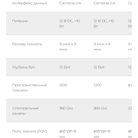
Интерфейс данных
CameraLink
CameraLink
Came
Питание
12 В DC, <10
12 В DC, <10
12 В 
Вт
Вт
Вт
Размер пикселя
9 мкм x 9
9 мкм x 9
9 мкм
мкм
мкм
мкм
Глубина бит
12 бит
12 бит
12 би
Пространственные
1200
1200
≥1500
пиксели
Спектральные
360 (2x)
360 (2x)
228 (
каналы
Поле зрения (FOV)
≥65°@f=8
≥65°@f=8
≥80°
мм
мм
мм