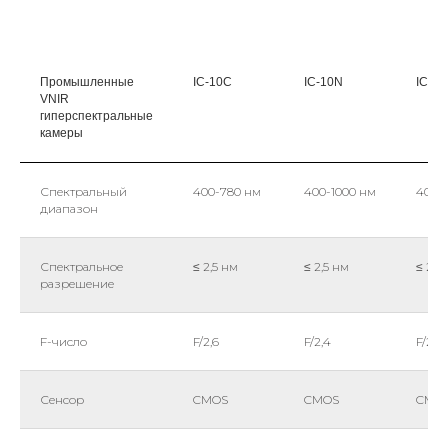
Промышленные
IC-10C
IC-10N
IC-1
VNIR
гиперспектральные
камеры
Спектральный
400-780 нм
400-1000 нм
400-
диапазон
Спектральное
≤ 2,5 нм
≤ 2,5 нм
≤ 2 н
разрешение
F-число
F/2,6
F/2,4
F/2,4
Сенсор
CMOS
CMOS
CMO