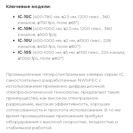
Ключевые модели:
IC‑10C
(400‑780 нм, ≤2.5 нм, 1200 пикс., 360
каналов, ≥750 fps, поле ≥65°)
IC‑10N
(400‑1000 нм, ≤2.5 нм, 1200 пикс., 360
каналов, ≥500 fps)
IC‑10U
(400‑1000 нм, ≤2 нм, ≥1500 пикс., 228
каналов, ≥450 fps, поле ≥80°)
IC‑10S
(400‑1000 нм, ≤5 нм, ≥1150 пикс., 224 канала,
≥1000 fps, поле ≥80°)
Промышленные гиперспектральные камеры серии IC,
самостоятельно разработанные NWSPEC с
использованием призменно-дифракционной
спектроскопической технологии, предлагают такие
преимущества, как высокое спектральное
разрешение, высокая эффективность, хорошая
согласованность и простота использования. В то же
время промышленные приложения требуют
оборудования с высокой скоростью, мощностью и
стабильной работой.