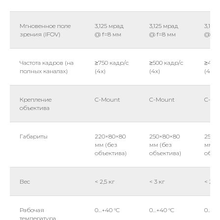
Мгновенное поле
3,125 мрад
3,125 мрад
3,125
зрения (IFOV)
@ f=8 мм
@ f=8 мм
@ f=
Частота кадров (на
≥750 кадр/с
≥500 кадр/с
≥450 
полных каналах)
(4x)
(4x)
(4x)
Крепление
C-Mount
C-Mount
C-Mo
объектива
Габариты
220×80×80
250×80×80
250×
мм (без
мм (без
мм (
объектива)
объектива)
объе
Вес
< 2,5 кг
< 3 кг
< 2,5 
Рабочая
0…+40 °C
0…+40 °C
0…+40
температура