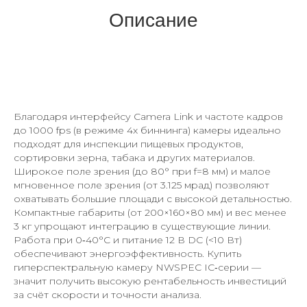
Описание
Благодаря интерфейсу Camera Link и частоте кадров
до 1000 fps (в режиме 4x биннинга) камеры идеально
подходят для инспекции пищевых продуктов,
сортировки зерна, табака и других материалов.
Широкое поле зрения (до 80° при f=8 мм) и малое
мгновенное поле зрения (от 3.125 мрад) позволяют
охватывать большие площади с высокой детальностью.
Компактные габариты (от 200×160×80 мм) и вес менее
3 кг упрощают интеграцию в существующие линии.
Работа при 0‑40°C и питание 12 В DC (<10 Вт)
обеспечивают энергоэффективность. Купить
гиперспектральную камеру NWSPEC IC‑серии —
значит получить высокую рентабельность инвестиций
за счёт скорости и точности анализа.