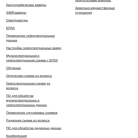
Нефтегазовый комплекс
Картографические камеры
Земельно-имущественные
SWIR-камеры
отношения
Спектрометры
БПЛА
Применение гиперспектральных
данных
Настройка гиперспектральных камер
Мультиспектральная и
гиперспектральная съемка с БПЛА
Обучение
Оптическая съемка из космоса
Гиперспектральная съемка
из
космоса
ПО для обработки
мультиспектральных и
гиперспектральных данных
Применение спутниковых снимков
Радарная съемка из космоса
ПО для обработки радарных данных
Конференция