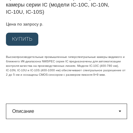
камеры серии IC (модели IC‑10C, IC‑10N,
IC‑10U, IC‑10S)
Цена по запросу
р.
КУПИТЬ
Высокопроизводительные промышленные гиперспектральные камеры видимого и
ближнего ИК‑диапазона NWSPEC серии IC предназначены для автоматизации
контроля качества на производственных линиях. Модели IC‑10C (400‑780 нм),
IC‑10N, IC‑10U и IC‑10S (400‑1000 нм) обеспечивают спектральное разрешение от
2 до 5 нм и оснащены CMOS‑сенсором с размером пикселя 9×9 мкм.