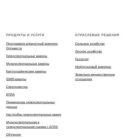
ПРОДУКТЫ И УСЛУГИ
ОТРАСЛЕВЫЕ РЕШЕНИЯ
Программно-аппаратный комплекс
Сельское хозяйство
Оптивиста
Лесное хозяйство
Гиперспектральные камеры
Геология
Мультиспектральные камеры
Нефтегазовый комплекс
Картографические камеры
Земельно-имущественные
SWIR-камеры
отношения
Спектрометры
БПЛА
Применение гиперспектральных
данных
Настройка гиперспектральных камер
Мультиспектральная и
гиперспектральная съемка с БПЛА
Обучение