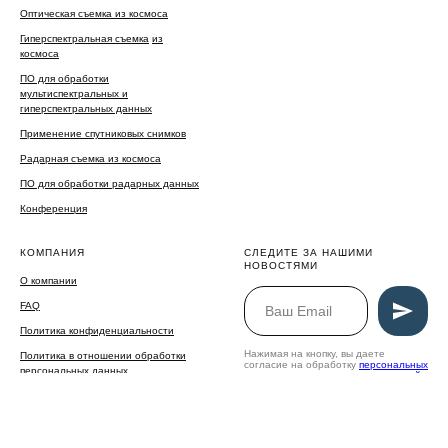
Оптическая съемка из космоса
Гиперспектральная съемка
из
космоса
ПО для обработки
мультиспектральных и
гиперспектральных данных
Применение спутниковых снимков
Радарная съемка из космоса
ПО для обработки радарных данных
Конференция
КОМПАНИЯ
СЛЕДИТЕ ЗА НАШИМИ
НОВОСТЯМИ
О компании
FAQ
Политика конфиденциальности
Нажимая на кнопку, вы даете
Политика в отношении обработки
согласие на обработку
персональных
персональных данных
данных
и соглашаетесь c
политикой
конфиденциальности
info@gisproxima.ru
+7 906 644 66 80
г. Калуга, улица Салтыкова-Щедрина,