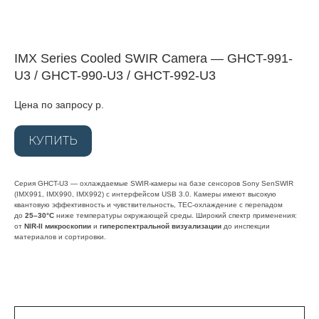
IMX Series Cooled SWIR Camera — GHCT-991-
U3 / GHCT-990-U3 / GHCT-992-U3
Цена по запросу
р.
КУПИТЬ
Серия GHCT-U3 — охлаждаемые SWIR-камеры на базе сенсоров Sony SenSWIR
(IMX991, IMX990, IMX992) с интерфейсом USB 3.0. Камеры имеют высокую
квантовую эффективность и чувствительность, TEC-охлаждение с перепадом
до
25–30°C
ниже температуры окружающей среды. Широкий спектр применения:
от
NIR-II микроскопии
и
гиперспектральной визуализации
до инспекции
материалов и сортировки.