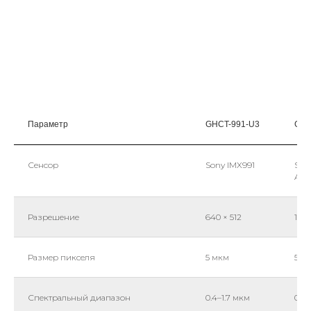
Параметр
GHCT-991-U3
GHC
Сенсор
Sony IMX991
Son
AAB
Разрешение
640 × 512
1280
Размер пикселя
5 мкм
5 м
Спектральный диапазон
0.4–1.7 мкм
0.4–