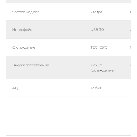
Частота кадров
212 fps
108 
Интерфейс
USB 3.0
USB
Охлаждение
TEC (25°C)
TEC 
Энергопотребление
<25 Вт
<25
(охлаждение)
АЦП
12 бит
8/12