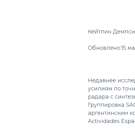
Кейтлин Демпси
Обновлено:15 ма
Недавнее исслед
усилиям по точ
радара с синтез
Группировка SAO
аргентинским ко
Actividades Espa