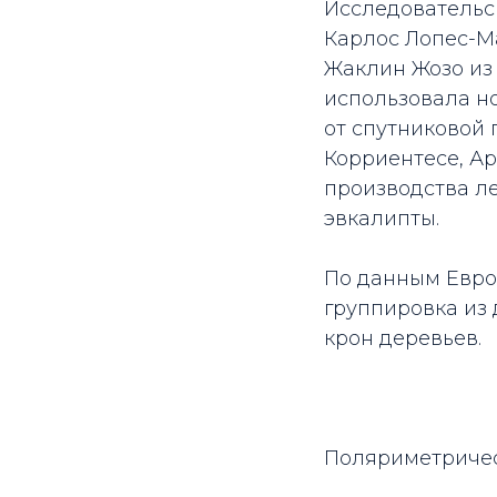
Исследовательск
Карлос Лопес-М
Жаклин Жозо из
использовала н
от спутниковой
Корриентесе, А
производства ле
эвкалипты.
По данным Европ
группировка из
крон деревьев.
Поляриметричес