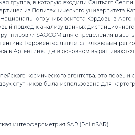
ая группа, в которую входили Сантьяго Сеппи
артинес из Политехнического университета Ка
 Национального университета Кордовы в Арген
овый подход к анализу данных дистанционног
 группировки SAOCOM для определения высоты 
ргентина. Корриентес является ключевым реги
са в Аргентине, где в основном выращиваются
ейского космического агентства, это первый с
 двух спутников была использована для карто
кая интерферометрия SAR (PolInSAR)