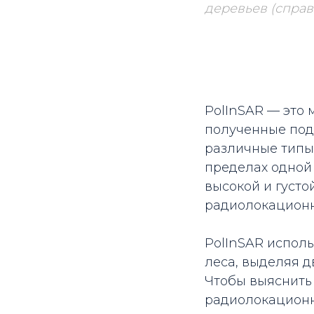
деревьев (справа)
PolInSAR — это
полученные под
различные типы 
пределах одной 
высокой и густо
радиолокационн
PolInSAR исполь
леса, выделяя д
Чтобы выяснить
радиолокационны