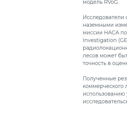
модель RVoG.
Исследователи с
наземными изме
миссии НАСА по
Investigation (
радиолокационн
лесов может бы
точность в оцен
Полученные рез
коммерческого л
использованию 
исследовательс