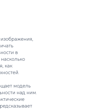
 изображения,
личать
ности в
 насколько
я, как
хностей.
ощает модель
ьности над ним.
актические
предсказывает