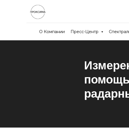
О Компании
Пресс-Центр
Спектра
Измере
помощь
радарн