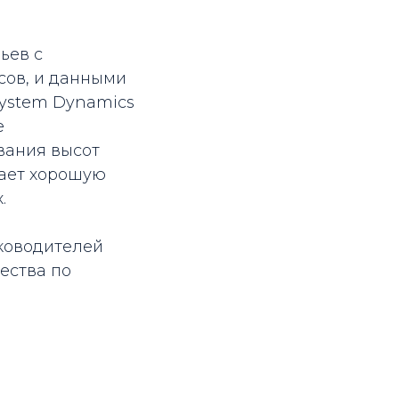
ьев с
ов, и данными
system Dynamics
е
вания высот
вает хорошую
.
ководителей
ества по