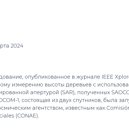
рта 2024
ование, опубликованное в журнале IEEE Xplor
ному измерению высоты деревьев с использов
ированной апертурой (SAR), полученных SAOCO
COM-1, состоящая из двух спутников, была за
смическим агентством, известным как Comisión
ciales (CONAE).