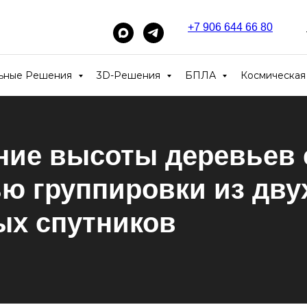
+7 906 644 66 80
_____
льные Решения
3D-Решения
БПЛА
Космическая
ние высоты деревьев 
ю группировки из дву
ых спутников