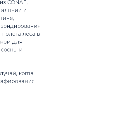
 из CONAE,
талонии и
тине,
о зондирования
полога леса в
оном для
 сосны и
лучай, когда
графирования