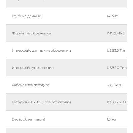
Глубина данных
14 бит
Формат изображения
IMG(ENVl)
Интерфейс данных изображения
USB3.0 Тип B
Интерфейс управления
USB2.0 Тип B
Рабочая температура
0°C -45°C
Габариты ШхВхГ, (без объектива)
100 мм x 100 мм
Вес (с объективом)
1,5 kg