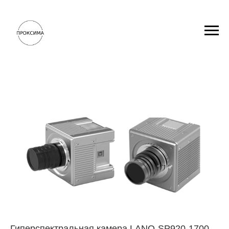
Гиперспектральная камера LANO-SP920-1700