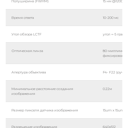
Полуширина (FWHM)
15 нм @1200 н
Время ответа
10-200 мс
Угол обзора LCTF
угол +-5 граду
Оптическая линза
80-миллиметр
фиксированн
Апертура объектива
F4- F22 (ручн
Минимальное расстояние создания
0.22м
изображения
Размер пикселя датчика изображения
15um x 15um
Разрешение изображения
640х512