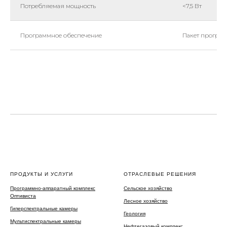
Потребляемая мощность
<7,5 Вт
Программное обеспечение
Пакет програ
ПРОДУКТЫ И УСЛУГИ
ОТРАСЛЕВЫЕ РЕШЕНИЯ
Программно-аппаратный комплекс
Сельское хозяйство
Оптивиста
Лесное хозяйство
Гиперспектральные камеры
Геология
Мультиспектральные камеры
Нефтегазовый комплекс