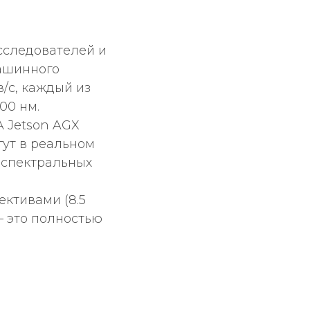
исследователей и
машинного
в/с, каждый из
00 нм.
A Jetson AGX
гут в реальном
рспектральных
ктивами (8.5
— это полностью