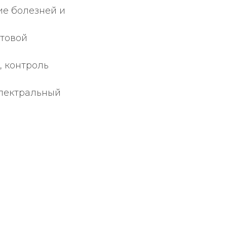
ие болезней и
отовой
 контроль
спектральный
в