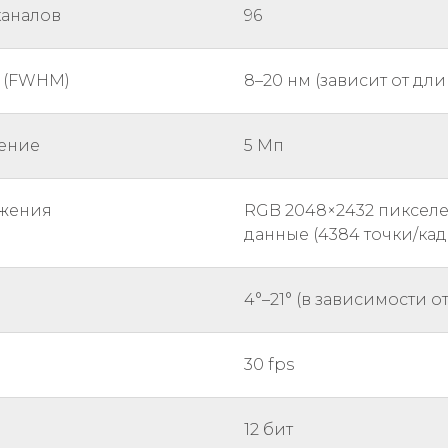
каналов
96
 (FWHM)
8–20 нм (зависит от дл
ение
5 Мп
ажения
RGB 2048×2432 пикселе
данные (4384 точки/кад
4°–21° (в зависимости о
30 fps
12 бит