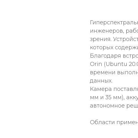
Гиперспектральн
инженеров, раб
зрения. Устройс
которых содержи
Благодаря встр
Orin (Ubuntu 20
времени выполн
данных.
Камера поставля
мм и 35 мм), ак
автономное реш
Области приме