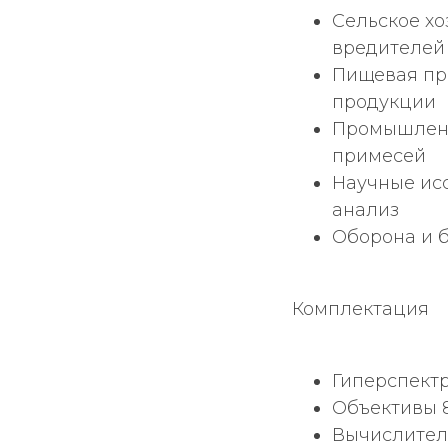
Сельское хо
вредителей
Пищевая пр
продукции
Промышленн
примесей
Научные исс
анализ
Оборона и 
Комплектация
Гиперспект
Объективы 8
Вычислитель