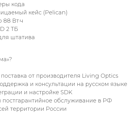
еры кода
цаемый кейс (Pelican)
 88 Вт·ч
D 2 ТБ
для штатива
ма»?
оставка от производителя Living Optics
поддержка и консультации на русском языке
еграции и настройке SDK
и постгарантийное обслуживание в РФ
сей территории России