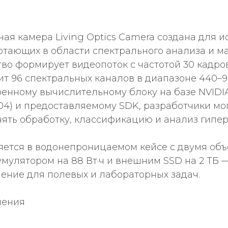
ая камера Living Optics Camera создана для 
отающих в области спектрального анализа и 
тво формирует видеопоток с частотой 30 кадро
т 96 спектральных каналов в диапазоне 440–9
оенному вычислительному блоку на базе NVIDI
.04) и предоставляемому SDK, разработчики мо
ять обработку, классификацию и анализ гипе
ется в водонепроницаемом кейсе с двумя объе
кумулятором на 88 Вт·ч и внешним SSD на 2 ТБ 
ение для полевых и лабораторных задач.
нения