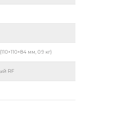
110×110×84 мм, 0.9 кг)
ый RF