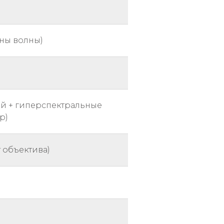
ины волны)
й + гиперспектральные
р)
т объектива)