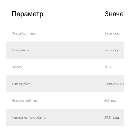
Параметр
Значен
Разработчики
Satellogic
Оператор
Satellogic
Масса
38.5
Тип орбиты
Солнечно-син
Высота орбиты
500 км
Наклонение орбиты
97,5 град.