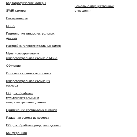
Картографические камеры
Земельно-имущественные
SWIR-камеры
отношения
Спектрометры
БПЛА
Применение гиперспектральных
данных
Настройка гиперспектральных камер
Мультиспектральная и
гиперспектральная съемка с БПЛА
Обучение
Оптическая съемка из космоса
Гиперспектральная съемка
из
космоса
ПО для обработки
мультиспектральных и
гиперспектральных данных
Применение спутниковых снимков
Радарная съемка из космоса
ПО для обработки радарных данных
Конференция