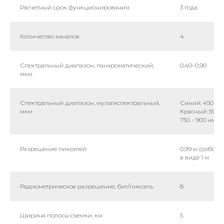
Расчетный срок функционирования
3 года
Количество каналов
4
Спектральный диапазон, панхроматический,
0,40–0,90
мкм
Спектральный диапазон, мультиспектральный,
Синий: 450 - 51
мкм
Красный: 590-
750 - 900 нм
Разрешение пикселей
0,99 м (собст
в виде 1 м
Радиометрическое разрешение, бит/пиксель
8
Ширина полосы съемки, км
5