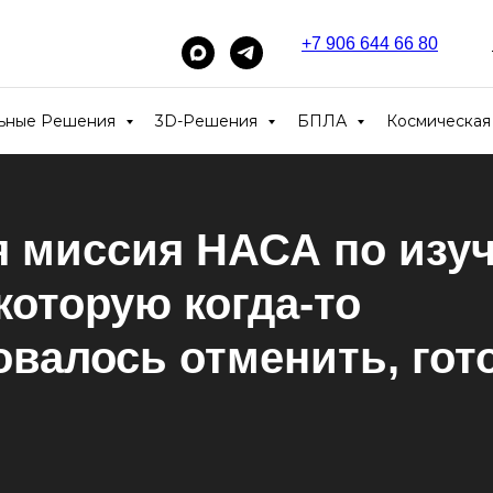
+7 906 644 66 80
_____
льные Решения
3D-Решения
БПЛА
Космическая
я миссия НАСА по изу
которую когда-то
валось отменить, гото