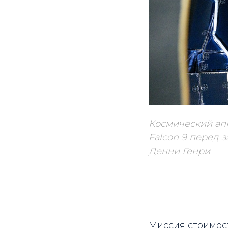
Космический апп
Falcon 9 перед 
Денни Генри
Миссия стоимос