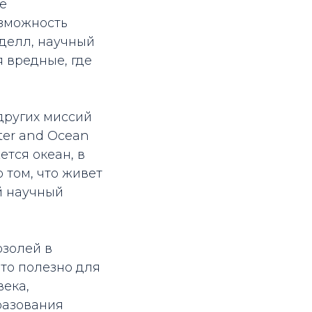
е
озможность
делл, научный
я вредные, где
других миссий
ter and Ocean
ется океан, в
 том, что живет
ый научный
озолей в
Это полезно для
века,
разования