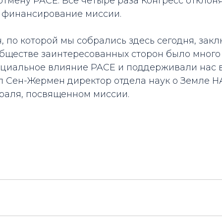
тмену PACE. Все четыре раза Конгресс отклон
 финансирование миссии.
, по которой мы собрались здесь сегодня, закл
обществе заинтересованных сторон было много
циальное влияние PACE и поддерживали нас 
ал Сен-Жермен директор отдела наук о Земле Н
раля, посвященном миссии.