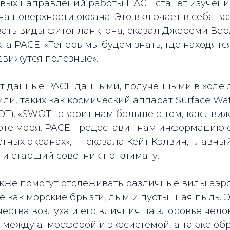
вых направлений работы ПАСЕ станет изучени
а поверхности океана. Это включает в себя в
ть виды фитопланктона, сказал Джереми Вер
та PACE. «Теперь мы будем знать, где находятс
движутся полезные».
т данные PACE данными, полученными в ходе 
ли, таких как космический аппарат Surface Wa
T). «SWOT говорит нам больше о том, как движ
оте моря. PACE предоставит нам информацию о
стных океанах», — сказала Кейт Кэлвин, главн
и старший советник по климату.
кже помогут отслеживать различные виды аэр
е как морские брызги, дым и пустынная пыль. 
ества воздуха и его влияния на здоровье чело
 между атмосферой и экосистемой, а также об