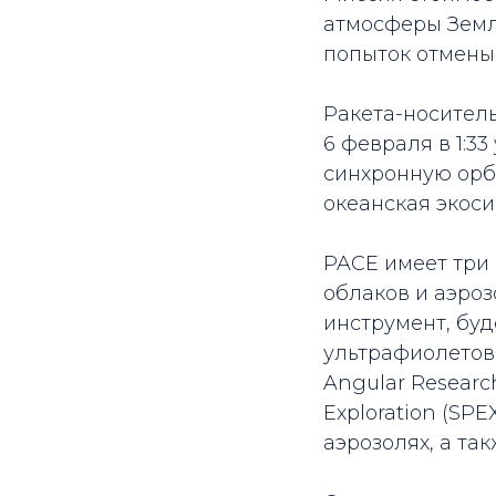
атмосферы Земли
попыток отмены 
Ракета-носитель
6 февраля в 1:3
синхронную орби
океанская экоси
PACE имеет три 
облаков и аэроз
инструмент, бу
ультрафиолетов
Angular Research
Exploration (SP
аэрозолях, а т