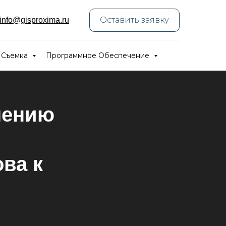
Оставить заявку
info@gisproxima.ru
 Съемка
Программное Обеспечение
чению
ва к