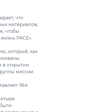
идает, что
ных материалов,
е, чтобы
 жизнь PACE».
ю, который, как
ликованы
я в открытом
группы миссии.
тавляет 964
четыре
 были