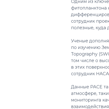
Одним из ключе
фитопланктона н
дифференцирова
сотрудник проек
полезные, куда 
Ученые дополня
по изучению Зем
Topography (SWO
том числе о выс
в этих поверхно
сотрудник НАСА 
Данные PACE та
атмосфере, таки
мониторинга кач
взаимодействия