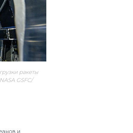
грузки ракеты
 NASA GSFC/
еанов и