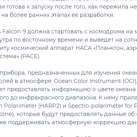
 готова к запуску после того, как пережила н
на более ранних этапах ее разработки.
 Falcon 9 должна стартовать с космодрома на
3 утра по восточному времени и выведет на сол
ту космический аппарат НАСА «Планктон, аэро
стема» (PACE).
прибора, предназначенных для изучения океан
олей в атмосфере. Ocean Color Instrument (OCI)
дет предоставлять информацию о цвете океана
ого до инфракрасного диапазона. К нему прил
 Polarimeter (HARP2) и Spectro-polarimeter for 
EXone), которые будут предоставлять данные об
акже поддерживать атмосферную коррекцию дан