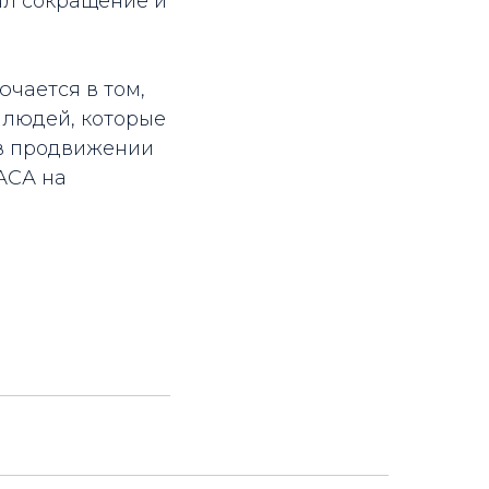
ял сокращение и
ючается в том,
 людей, которые
в продвижении
АСА на