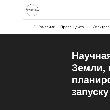
О Компании
Пресс-Центр
Спектра
Научна
Земли, 
планиро
запуску