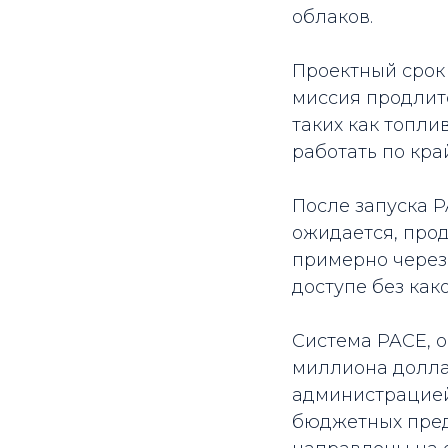
облаков.
Проектный срок 
миссия продлит
таких как топли
работать по кра
После запуска P
ожидается, прод
примерно через 
доступе без как
Система PACE, о
миллиона долла
администрацией 
бюджетных пред