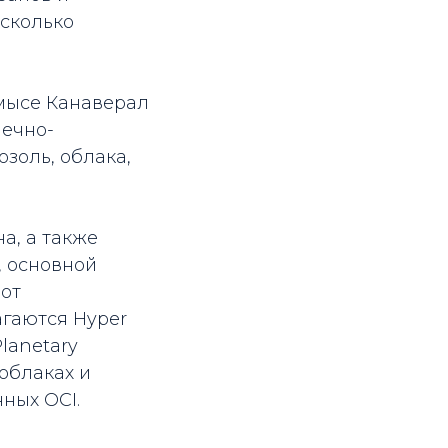
есколько
 мысе Канаверал
нечно-
золь, облака,
а, а также
, основной
 от
агаются Hyper
Planetary
 облаках и
ных OCI.