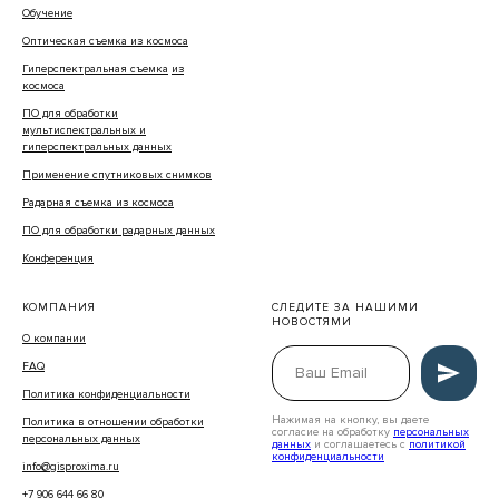
Обучение
Оптическая съемка из космоса
Гиперспектральная съемка
из
космоса
ПО для обработки
мультиспектральных и
гиперспектральных данных
Применение спутниковых снимков
Радарная съемка из космоса
ПО для обработки радарных данных
Конференция
КОМПАНИЯ
СЛЕДИТЕ ЗА НАШИМИ
НОВОСТЯМИ
О компании
FAQ
Политика конфиденциальности
Нажимая на кнопку, вы даете
Политика в отношении обработки
согласие на обработку
персональных
персональных данных
данных
и соглашаетесь c
политикой
конфиденциальности
info@gisproxima.ru
+7 906 644 66 80