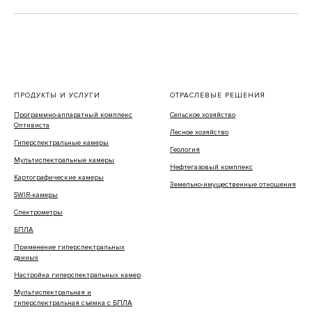
ПРОДУКТЫ И УСЛУГИ
ОТРАСЛЕВЫЕ РЕШЕНИЯ
Программно-аппаратный комплекс
Сельское хозяйство
Оптивиста
Лесное хозяйство
Гиперспектральные камеры
Геология
Мультиспектральные камеры
Нефтегазовый комплекс
Картографические камеры
Земельно-имущественные отношения
SWIR-камеры
Спектрометры
БПЛА
Применение гиперспектральных
данных
Настройка гиперспектральных камер
Мультиспектральная и
гиперспектральная съемка с БПЛА