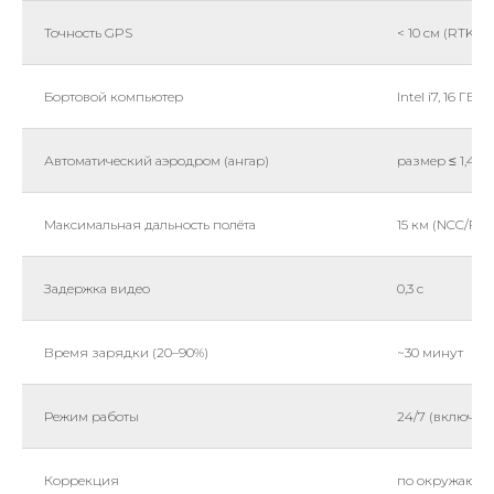
Точность GPS
< 10 см (RTK)
Бортовой компьютер
Intel i7, 16 ГБ 
Автоматический аэродром (ангар)
размер ≤ 1,4 м²
Максимальная дальность полёта
15 км (NCC/FCC
Задержка видео
0,3 с
Время зарядки (20–90%)
~30 минут
Режим работы
24/7 (включая
Коррекция
по окружающ