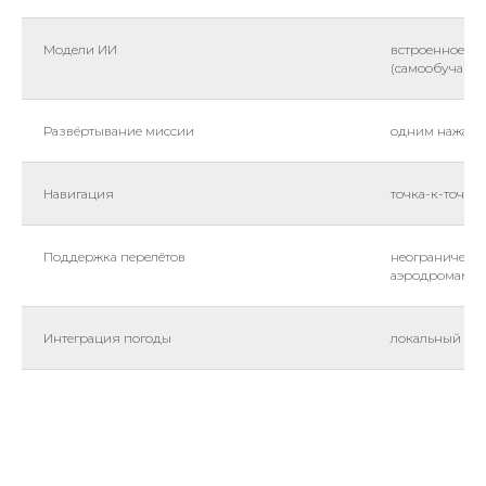
Модели ИИ
встроенное гл
(самообучающ
Развёртывание миссии
одним нажатие
Навигация
точка-к-точке 
Поддержка перелётов
неограниченн
аэродромами
Интеграция погоды
локальный пр