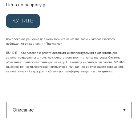
Цена по запросу
р.
КУПИТЬ
Комплексное решение для мониторинга качества воды и экологического
наблюдения от компании «Проксима»
RU-10-E
— это готовая к работе
сквозная интеллектуальная экосистема
для
автоматизированного, круглосуточного мониторинга качества воды. Система
объединяет гиперспектральную камеру, HD-камеру видимого диапазона, GPS/INS
высокой точности, бортовой компьютер с ИИ, датчик окружающего освещения,
автоматический аэродром и облачную платформу визуализации данных.