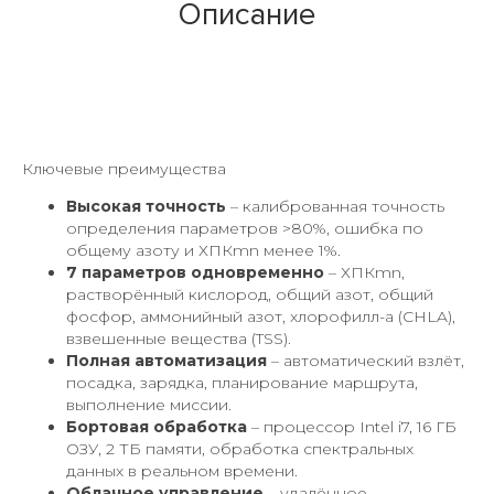
Описание
Ключевые преимущества
Высокая точность
– калиброванная точность
определения параметров >80%, ошибка по
общему азоту и ХПКmn менее 1%.
7 параметров одновременно
– ХПКmn,
растворённый кислород, общий азот, общий
фосфор, аммонийный азот, хлорофилл-а (CHLA),
взвешенные вещества (TSS).
Полная автоматизация
– автоматический взлёт,
посадка, зарядка, планирование маршрута,
выполнение миссии.
Бортовая обработка
– процессор Intel i7, 16 ГБ
ОЗУ, 2 ТБ памяти, обработка спектральных
данных в реальном времени.
Облачное управление
– удалённое