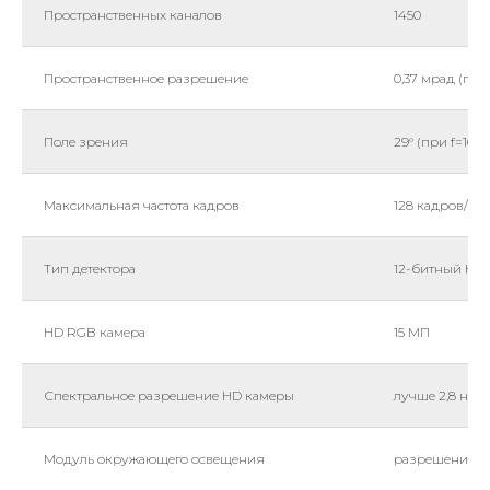
Пространственных каналов
1450
Пространственное разрешение
0,37 мрад (при
Поле зрения
29° (при f=16 м
Максимальная частота кадров
128 кадров/с
Тип детектора
12-битный К
HD RGB камера
15 МП
Спектральное разрешение HD камеры
лучше 2,8 нм
Модуль окружающего освещения
разрешение < 