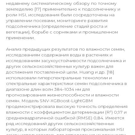
недавнему систематическому обзору по точному
земледелию [17] применительно к подсолнечнику и
роли HSI, исследования были сосредоточены на
управлении посевами, мониторинге развития
подсолнечника (определение стадий роста и
вегетации), борьбе с сорняками и промышленном
применении.
Анализ предыдущих результатов по влажности семян,
исследованиям содержания воды в растениях и
исследованиям засухоустойчивости подсолнечника и
других сельскохозяйственных культур важен для
достижения поставленной цели. Huang и др. [18]
использовали гиперспектральные технологии и
спектральные характеристики семян подсолнечника в
диапазоне длин волн 384–1034 нм для
прогнозирования жизнеспособности и влажности
семян. Модель SNV-XGBoost-LightGBM
продемонстрировала высокую точность определения
влажности с коэффициентом детерминации (R²) 0,97 и
среднеквадратичной ошибкой (RMSE) 0,84. Имеется
ряд исследований других сельскохозяйственных
культур, в которых лабораторная проксимальная HSI