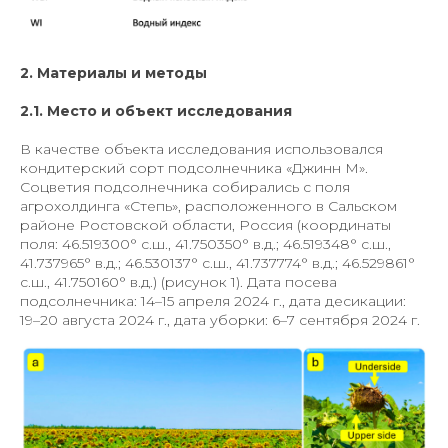
2. Материалы и методы
2.1. Место и объект исследования
В качестве объекта исследования использовался
кондитерский сорт подсолнечника «Джинн М».
Соцветия подсолнечника собирались с поля
агрохолдинга «Степь», расположенного в Сальском
районе Ростовской области, Россия (координаты
поля: 46.519300° с.ш., 41.750350° в.д.; 46.519348° с.ш.,
41.737965° в.д.; 46.530137° с.ш., 41.737774° в.д.; 46.529861°
с.ш., 41.750160° в.д.) (рисунок 1). Дата посева
подсолнечника: 14–15 апреля 2024 г., дата десикации:
19–20 августа 2024 г., дата уборки: 6–7 сентября 2024 г.