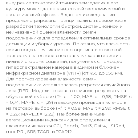
внедрение технологий точного земледелия в его
культуру может дать значительный экономический и
экологический эффект. В данном исследовании
продемонстрирована принципиальная возможность
разработки технологии быстрой, дистанционной и
неинвазивной оценки влажности семян
подсолнечника для определения оптимальных сроков
десикации и уборки урожая. Показано, что влажность
семян подсолнечника можно оценивать с высокой
точностью на основе спектральных характеристик
нижней стороны соцветий, полученных с помощью
гиперспектральной камеры в видимом и ближнем
инфракрасном диапазоне (VNIR) (от 450 до 950 нм).
Для прогнозирования влажности семян
подсолнечника использовалась регрессия случайного
леса (RFR). Модель показала отличные результаты на
обучающей выборке (R²_c = 1,00; MAE_c = 0,58; RMSE_c
= 0,74; MAPE_c = 1,29) и высокую производительность
на тестовой выборке (R²_t = 0,98; MAE_t = 2,99; RMSE_t
= 3,28; MAPE_t = 12,22). Наиболее значимыми
вегетационными индексами для определения
влажности являются CCI, Booch, Datt3, Datt4, LSIRed,
modPRI, SR5, TCARI и TCARI2.