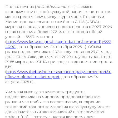
Подсолнечник (
Helianthus annuus
L.), являясь
экономически важной культурой, занимает четвертое
место среди масличных культур в мире. По данным
Министерства сельского хозяйства США (USDA),
мировая площадь посевов подсолнечника в 2023–2024
годах составила более 27,3 млн гектаров, а общий
урожай — 55,97 млн тонн
(
https://www.fas.usda.gov/data/production/commodity/222
4000
, дата обращения 24 октября 2025 г.). Объём
рынка подсолнечника в 2024 году составил 23,01 млрд
долл. США. Ожидается, что к 2029 году он вырастет до
29,56 млрд долл. США при среднегодовом темпе роста
5,1%
(
https://www.thebusinessresearchcompany.com/report/su
nflower-global-market-report
, дата обращения 14
августа 2025 г.).
Учитывая высокую значимость продуктов
подсолнечника на мировом продовольственном
рынке и масштабы его возделывания, внедрение
технологий точного земледелия в его культуру может
дать значительный экономический и экологический
эффект [1–3]. Поэтому в настоящее время для