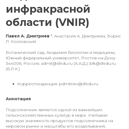
инфракрасной
области (VNIR)
Павел А. Дмитриев
*, Анастасия А. Дмитриева, Борис
Л. Козловский
Ботанический сад, Академия биологии и медицины,
Южный федеральный университет, Ростов-на-Дону
344006, Россия; admit@sfedu.ru (А.А.Д.); blk@sfedu.ru
(Б.Л.К.)
Корреспонденция: pdmitriev@sfedu.ru
Аннотация
Подсолнечник является одной из важнейших
сельскохозяйственных культур в мире. Учитывая
высокую значимость продуктов подсолнечника на
мировом рынке и масштабы его возделывания,