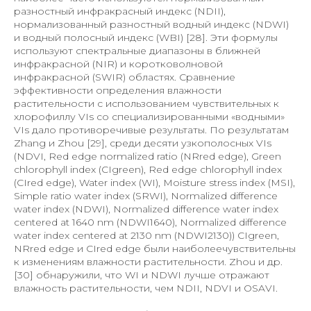
разностный инфракрасный индекс (NDII),
нормализованный разностный водный индекс (NDWI)
и водный полосный индекс (WBI) [28]. Эти формулы
используют спектральные диапазоны в ближней
инфракрасной (NIR) и коротковолновой
инфракрасной (SWIR) областях. Сравнение
эффективности определения влажности
растительности с использованием чувствительных к
хлорофиллу VIs со специализированными «водными»
VIs дало противоречивые результаты. По результатам
Zhang и Zhou [29], среди десяти узкополосных VIs
(NDVI, Red edge normalized ratio (NRred edge), Green
chlorophyll index (CIgreen), Red edge chlorophyll index
(CIred edge), Water index (WI), Moisture stress index (MSI),
Simple ratio water index (SRWI), Normalized difference
water index (NDWI), Normalized difference water index
centered at 1640 nm (NDWI1640), Normalized difference
water index centered at 2130 nm (NDWI2130)) CIgreen,
NRred edge и CIred edge были наиболеечувствительны
к изменениям влажности растительности. Zhou и др.
[30] обнаружили, что WI и NDWI лучше отражают
влажность растительности, чем NDII, NDVI и OSAVI.