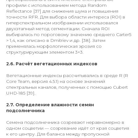
профили с использованием метода Random
Reflectance [37] для снижения шума и повышения
точности RFR. Для выбора области интереса (ROI) в
гиперспектральном изображении использовался
двухэтапный метод сегментации. Сначала ROI
выбиралась по пороговому значению среднего Carter5
> 1,4, как описано в Dmitriev и др. [38]. Затем
применялась морфологическая эрозия со
структурирующим элементом 3×3.
2.6. Расчёт вегетационных индексов
Вегетационные индексы рассчитывались в среде R (R
Core Team, версия 4.5.1) на основе значений
спектральных каналов, полученных с помощью Cubert
UHD-185 [39].
2.7. Определение влажности семян
подсолнечника
Семена подсолнечника созревают неравномерно в
одном соцветии — созревание идёт от края соцветия
к его центру. Для баланса между пропускной