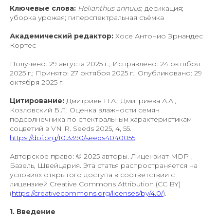
Ключевые слова:
Helianthus annuus
; десикация;
уборка урожая; гиперспектральная съёмка
Академический редактор:
Хосе Антонио Эрнандес
Кортес
Получено: 29 августа 2025 г.; Исправлено: 24 октября
2025 г.; Принято: 27 октября 2025 г.; Опубликовано: 29
октября 2025 г.
Цитирование:
Дмитриев П.А., Дмитриева А.А.,
Козловский Б.Л. Оценка влажности семян
подсолнечника по спектральным характеристикам
соцветий в VNIR. Seeds 2025, 4, 55.
https://doi.org/10.3390/seeds4040055
Авторское право: © 2025 авторы. Лицензиат MDPI,
Базель, Швейцария. Эта статья распространяется на
условиях открытого доступа в соответствии с
лицензией Creative Commons Attribution (CC BY)
(
https://creativecommons.org/licenses/by/4.0/
).
1. Введение