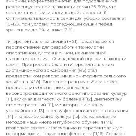
аммоний, карфентразон-этил) для подсолнечника
рекомендуется при влажности семян 25–30%, что
соответствует физиологической зрелости [6].
Оптимальная влажность семян для уборки составляет
10–12% при условии последующей сушки перед
хранением до 8% и ниже [7–9].
Гиперспектральная съёмка (HSI) представляется
перспективной для разработки технологий
оперативной, дистанционной, неинвазивной,
высокотехнологичной и надёжной оценки влажности
семян. Прогресс в области гиперспектрального
дистанционного зондирования (RS) стал
предвестником революции в мониторинге сельского
хозяйства [4,10]. Гиперспектральная съёмка может
предоставить бесценные данные для
высокопроизводительного фенотипирования культур
[11], включая диагностику болезней [12], диагностику
стресса растений [11], мониторинг и оценку
урожайности [13], оценку фенологического состояния
[14] и классификацию культур [15]. Использование
методов машинного и глубокого обучения (ML)
позволяет связать извлечённую гиперспектральную
информацию и полученные фенотипы [11,16]. Согласно