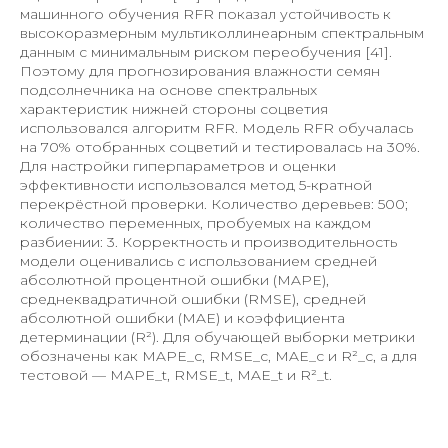
машинного обучения RFR показал устойчивость к
высокоразмерным мультиколлинеарным спектральным
данным с минимальным риском переобучения [41].
Поэтому для прогнозирования влажности семян
подсолнечника на основе спектральных
характеристик нижней стороны соцветия
использовался алгоритм RFR. Модель RFR обучалась
на 70% отобранных соцветий и тестировалась на 30%.
Для настройки гиперпараметров и оценки
эффективности использовался метод 5-кратной
перекрёстной проверки. Количество деревьев: 500;
количество переменных, пробуемых на каждом
разбиении: 3. Корректность и производительность
модели оценивались с использованием средней
абсолютной процентной ошибки (MAPE),
среднеквадратичной ошибки (RMSE), средней
абсолютной ошибки (MAE) и коэффициента
детерминации (R²). Для обучающей выборки метрики
обозначены как MAPE_c, RMSE_c, MAE_c и R²_c, а для
тестовой — MAPE_t, RMSE_t, MAE_t и R²_t.