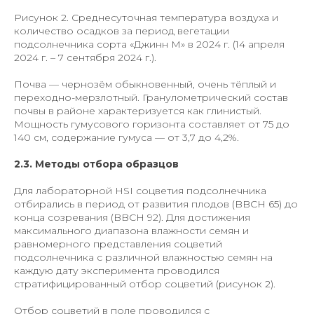
Рисунок 2. Среднесуточная температура воздуха и
количество осадков за период вегетации
подсолнечника сорта «Джинн М» в 2024 г. (14 апреля
2024 г. – 7 сентября 2024 г.).
Почва — чернозём обыкновенный, очень тёплый и
переходно-мерзлотный. Гранулометрический состав
почвы в районе характеризуется как глинистый.
Мощность гумусового горизонта составляет от 75 до
140 см, содержание гумуса — от 3,7 до 4,2%.
2.3. Методы отбора образцов
Для лабораторной HSI соцветия подсолнечника
отбирались в период от развития плодов (BBCH 65) до
конца созревания (BBCH 92). Для достижения
максимального диапазона влажности семян и
равномерного представления соцветий
подсолнечника с различной влажностью семян на
каждую дату эксперимента проводился
стратифицированный отбор соцветий (рисунок 2).
Отбор соцветий в поле проводился с