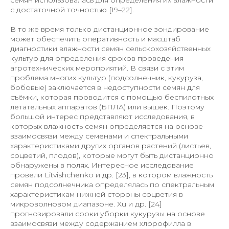
семян использовалась для определения их влажности
с достаточной точностью [19–22].
В то же время только дистанционное зондирование
может обеспечить оперативность и масштаб
диагностики влажности семян сельскохозяйственных
культур для определения сроков проведения
агротехнических мероприятий. В связи с этим
проблема многих культур (подсолнечник, кукуруза,
бобовые) заключается в недоступности семян для
съёмки, которая проводится с помощью беспилотных
летательных аппаратов (БПЛА) или вышек. Поэтому
большой интерес представляют исследования, в
которых влажность семян определяется на основе
взаимосвязи между семенами и спектральными
характеристиками других органов растений (листьев,
соцветий, плодов), которые могут быть дистанционно
обнаружены в полях. Интересное исследование
провели Litvishchenko и др. [23], в котором влажность
семян подсолнечника определялась по спектральным
характеристикам нижней стороны соцветия в
микроволновом диапазоне. Xu и др. [24]
прогнозировали сроки уборки кукурузы на основе
взаимосвязи между содержанием хлорофилла в