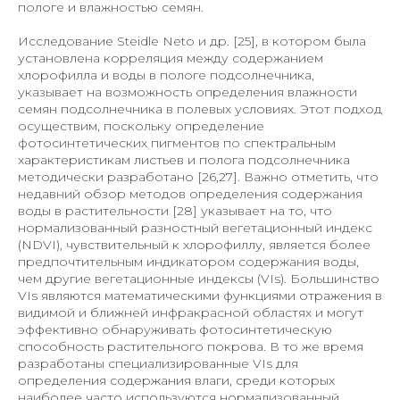
пологе и влажностью семян.
Исследование Steidle Neto и др. [25], в котором была
установлена корреляция между содержанием
хлорофилла и воды в пологе подсолнечника,
указывает на возможность определения влажности
семян подсолнечника в полевых условиях. Этот подход
осуществим, поскольку определение
фотосинтетических пигментов по спектральным
характеристикам листьев и полога подсолнечника
методически разработано [26,27]. Важно отметить, что
недавний обзор методов определения содержания
воды в растительности [28] указывает на то, что
нормализованный разностный вегетационный индекс
(NDVI), чувствительный к хлорофиллу, является более
предпочтительным индикатором содержания воды,
чем другие вегетационные индексы (VIs). Большинство
VIs являются математическими функциями отражения в
видимой и ближней инфракрасной областях и могут
эффективно обнаруживать фотосинтетическую
способность растительного покрова. В то же время
разработаны специализированные VIs для
определения содержания влаги, среди которых
наиболее часто используются нормализованный