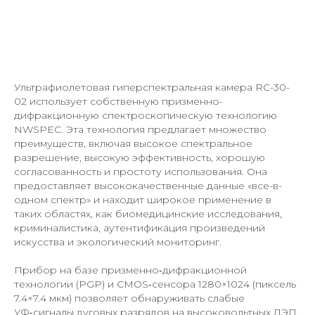
Ультрафиолетовая гиперспектральная камера RC-30-
02 использует собственную призменно-
дифракционную спектроскопическую технологию
NWSPEC. Эта технология предлагает множество
преимуществ, включая высокое спектральное
разрешение, высокую эффективность, хорошую
согласованность и простоту использования. Она
предоставляет высококачественные данные «все-в-
одном спектр» и находит широкое применение в
таких областях, как биомедицинские исследования,
криминалистика, аутентификация произведений
искусства и экологический мониторинг.
Прибор на базе призменно‑дифракционной
технологии (PGP) и CMOS‑сенсора 1280×1024 (пиксель
7.4×7.4 мкм) позволяет обнаруживать слабые
УФ‑сигналы дуговых разрядов на высоковольтных ЛЭП,