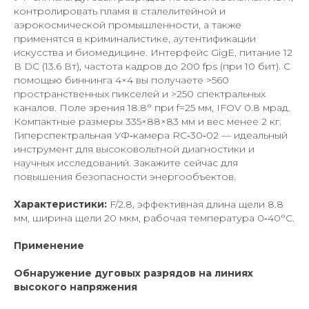
контролировать пламя в сталелитейной и
аэрокосмической промышленности, а также
применятся в криминалистике, аутентификации
искусства и биомедицине. Интерфейс GigE, питание 12
В DC (13.6 Вт), частота кадров до 200 fps (при 10 бит). С
помощью биннинга 4×4 вы получаете >560
пространственных пикселей и >250 спектральных
каналов. Поле зрения 18.8° при f=25 мм, IFOV 0.8 мрад.
Компактные размеры 335×88×83 мм и вес менее 2 кг.
Гиперспектральная УФ‑камера RC‑30‑02 — идеальный
инструмент для высоковольтной диагностики и
научных исследований. Закажите сейчас для
повышения безопасности энергообъектов.
Характеристики:
F/2.8, эффективная длина щели 8.8
мм, ширина щели 20 мкм, рабочая температура 0‑40°C.
Применение
Обнаружение дуговых разрядов на линиях
высокого напряжения