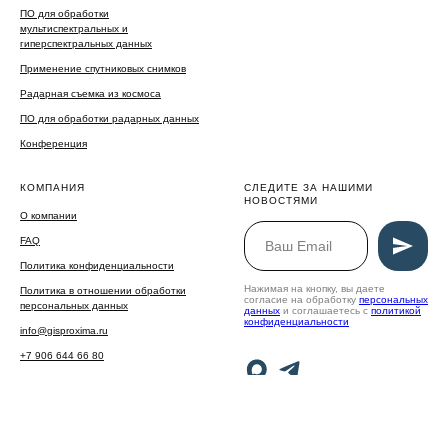
ПО для обработки
мультиспектральных и
гиперспектральных данных
Применение спутниковых снимков
Радарная съемка из космоса
ПО для обработки радарных данных
Конференция
КОМПАНИЯ
СЛЕДИТЕ ЗА НАШИМИ
НОВОСТЯМИ
О компании
FAQ
Политика конфиденциальности
Нажимая на кнопку, вы даете
Политика в отношении обработки
согласие на обработку
персональных
персональных данных
данных
и соглашаетесь c
политикой
конфиденциальности
info@gisproxima.ru
+7 906 644 66 80
г. Калуга, улица Салтыкова-Щедрина,
76к4