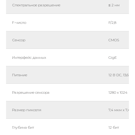
Спектральное разрешение
≤ 2 нм
F-число
F/2,8
Сенсор
CMOS
Интерфейс данных
GigE
Питание
12 В DC, 13,6 Вт
Разрешение сенсора
1280 x 1024
Размер пикселя
7,4 мкм x 7,4 
Глубина бит
12 бит