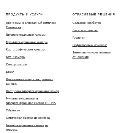
ПРОДУКТЫ И УСЛУГИ
ОТРАСЛЕВЫЕ РЕШЕНИЯ
Программно-аппаратный комплекс
Сельское хозяйство
Оптивиста
Лесное хозяйство
Гиперспектральные камеры
Геология
Мультиспектральные камеры
Нефтегазовый комплекс
Картографические камеры
Земельно-имущественные
SWIR-камеры
отношения
Спектрометры
БПЛА
Применение гиперспектральных
данных
Настройка гиперспектральных камер
Мультиспектральная и
гиперспектральная съемка с БПЛА
Обучение
Оптическая съемка из космоса
Гиперспектральная съемка
из
космоса