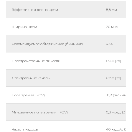
Эффективная длина щели
8,8 мм
Ширина щели
20 мкм
Рекомендуемое объединение (биннинг)
4×4
Пространственные пиксели
>560 (2x)
Спектральные каналы
>250 (2x)
Поле зрения (FOV)
18,8°@25 мм
Мгновенное поле зрения (IFOV)
0,8 мрад @ 25
Частота кадров
40 кадр/с @12 