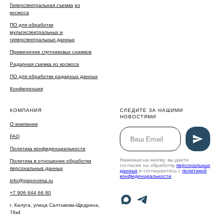
Гиперспектральная съемка
из
космоса
ПО для обработки
мультиспектральных и
гиперспектральных данных
Применение спутниковых снимков
Радарная съемка из космоса
ПО для обработки радарных данных
Конференция
КОМПАНИЯ
СЛЕДИТЕ ЗА НАШИМИ
НОВОСТЯМИ
О компании
FAQ
Политика конфиденциальности
Нажимая на кнопку, вы даете
Политика в отношении обработки
согласие на обработку
персональных
персональных данных
данных
и соглашаетесь c
политикой
конфиденциальности
info@gisproxima.ru
+7 906 644 66 80
г. Калуга, улица Салтыкова-Щедрина,
76к4