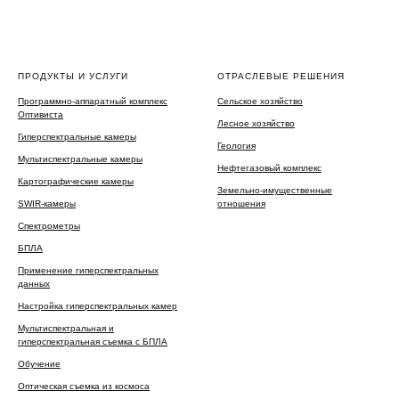
ПРОДУКТЫ И УСЛУГИ
ОТРАСЛЕВЫЕ РЕШЕНИЯ
Программно-аппаратный комплекс
Сельское хозяйство
Оптивиста
Лесное хозяйство
Гиперспектральные камеры
Геология
Мультиспектральные камеры
Нефтегазовый комплекс
Картографические камеры
Земельно-имущественные
SWIR-камеры
отношения
Спектрометры
БПЛА
Применение гиперспектральных
данных
Настройка гиперспектральных камер
Мультиспектральная и
гиперспектральная съемка с БПЛА
Обучение
Оптическая съемка из космоса