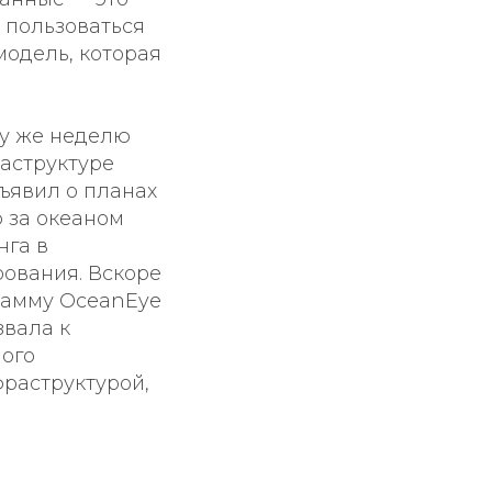
 пользоваться
модель, которая
у же неделю
аструктуре
ъявил о планах
 за океаном
нга в
ования. Вскоре
рамму OceanEye
звала к
ого
фраструктурой,