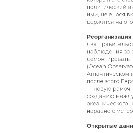
политический вы
ими, не внося в
держится на ог
Реорганизация
два правительс
наблюдения за 
демонтировать 
(Ocean Observato
Атлантическом 
после этого Ев
— новую рамочн
созданию между
океанического 
наравне с мете
Открытые данн