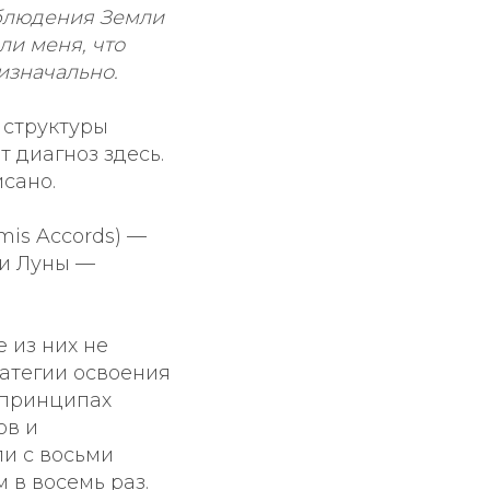
аблюдения Земли
ли меня, что
изначально.
 структуры
т диагноз здесь.
исано.
mis Accords) —
и Луны —
е из них не
ратегии освоения
 принципах
ов и
и с восьми
 в восемь раз.