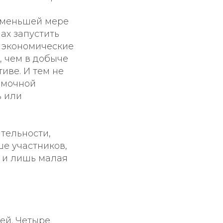
о меньшей мере
ах запустить
 экономические
, чем в добыче
иве. И тем не
рамочной
ь или
тельности,
е участников,
 и лишь малая
ей. Четыре