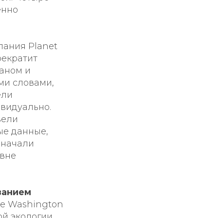
енно
пания Planet
рекратит
аном и
ми словами,
ели
ивидуально.
вели
ые данные,
е начали
 вне
ванием
he Washington
ой экологии