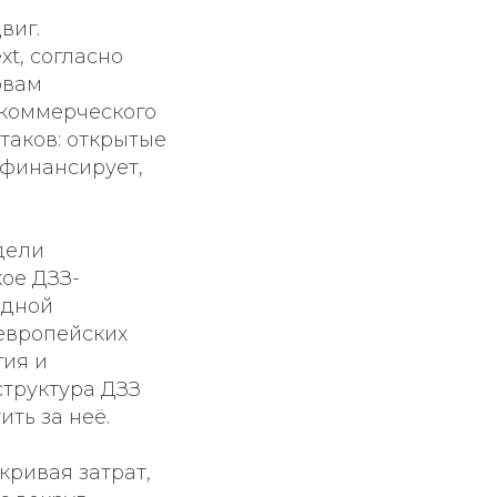
виг.
t, согласно
овам
 коммерческого
таков: открытые
 финансирует,
дели
ое ДЗЗ-
одной
европейских
гия и
труктура ДЗЗ
ть за неё.
кривая затрат,