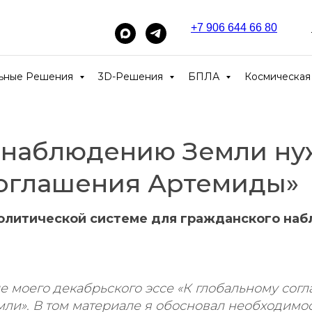
+7 906 644 66 80
_____
льные Решения
3D-Решения
БПЛА
Космическая
 наблюдению Земли н
Соглашения Артемиды»
политической системе для гражданского на
д
 моего декабрьского эссе «К глобальному сог
и». В том материале я обосновал необходимос