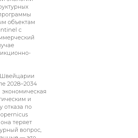
руктурных
 программы
ым объектам
tinel с
оммерческий
лучае
дикционно-
 Швейцарии
ле 2028–2034
я экономическая
гическим и
 отказа по
opernicus
она теряет
турный вопрос,
данные — это