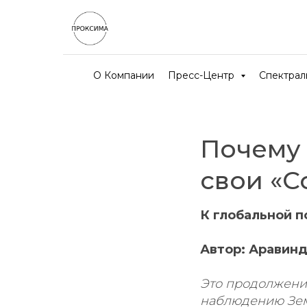
О Компании
Пресс-Центр
Спектра
Почему
свои «
К глобальной 
Автор: Аравин
Это продолжение
наблюдению Земл