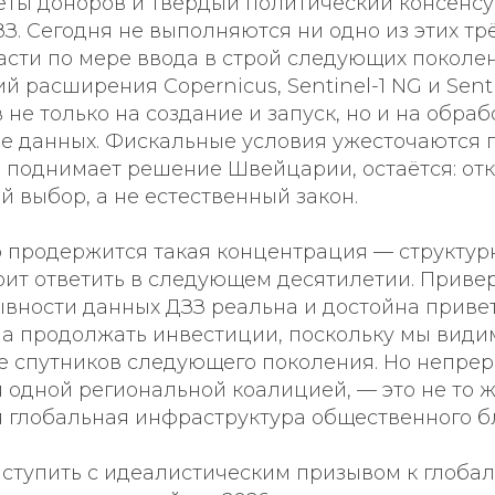
ты доноров и твёрдый политический консенсу
З. Сегодня не выполняются ни одно из этих трё
асти по мере ввода в строй следующих поколе
ий расширения Copernicus, Sentinel-1 NG и Sent
 не только на создание и запуск, но и на обраб
е данных. Фискальные условия ужесточаются п
й поднимает решение Швейцарии, остаётся: от
й выбор, а не естественный закон.
о продержится такая концентрация — структур
оит ответить в следующем десятилетии. Приве
вности данных ДЗЗ реальна и достойна приветс
на продолжать инвестиции, поскольку мы види
 спутников следующего поколения. Но непрер
одной региональной коалицией, — это не то ж
 глобальная инфраструктура общественного бл
ыступить с идеалистическим призывом к глоба