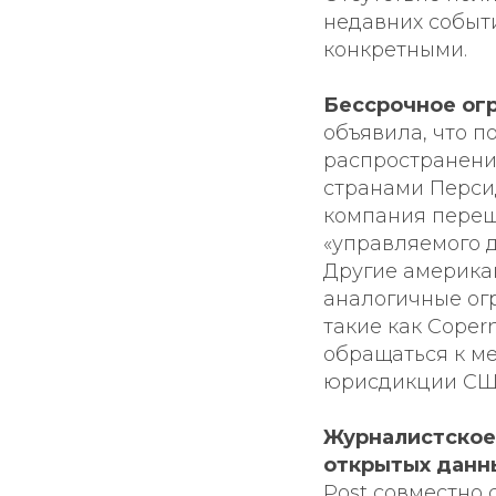
недавних событ
конкретными.
Бессрочное огр
объявила, что п
распространени
странами Персид
компания переш
«управляемого 
Другие американ
аналогичные ог
такие как Coper
обращаться к м
юрисдикции СШ
Журналистское 
открытых данн
Post совместно