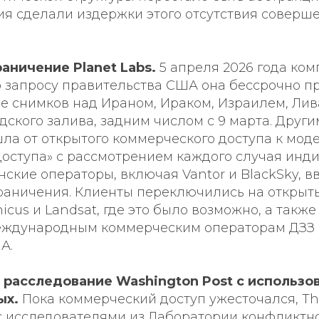
ия сделали издержки этого отсутствия соверш
аничение Planet Labs.
5 апреля 2026 года ком
о запросу правительства США она бессрочно п
е снимков над Ираном, Ираком, Израилем, Лив
ского залива, задним числом с 9 марта. Други
ла от открытого коммерческого доступа к мод
доступа» с рассмотрением каждого случая инд
ские операторы, включая Vantor и BlackSky, в
раничения. Клиенты переключились на открыт
nicus и Landsat, где это было возможно, а такж
еждународным коммерческим операторам ДЗЗ
А.
расследование Washington Post с использо
ых.
Пока коммерческий доступ ужесточался, T
 с исследователями из Лаборатории конфликтн