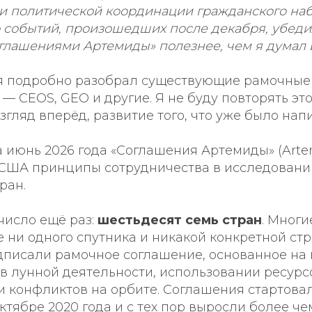
о и политической координации гражданского н
о событий, произошедших после декабря, убеди
глашениями Артемиды» полезнее, чем я думал 
я подробно разобрал существующие рамочные
— CEOS, GEO и другие. Я не буду повторять это
згляд вперёд, развитие того, что уже было нап
 июнь 2026 года «Соглашения Артемиды» (Arte
США принципы сотрудничества в исследовани
ран.
число ещё раз:
шестьдесят семь стран
. Многи
 ни одного спутника и никакой конкретной ст
одписали рамочное соглашение, основанное на
в лунной деятельности, использовании ресурс
 конфликтов на орбите. Соглашения стартовал
ктябре 2020 года и с тех пор выросли более чем