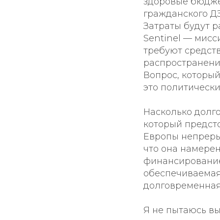
здоровые бюдже
гражданского ДЗ
Затраты будут р
Sentinel — мисс
требуют средств
распространени
Вопрос, которы
это политически
Насколько долг
который предст
Европы непреры
что она намере
финансирование
обеспечиваемая 
долговременная
Я не пытаюсь в