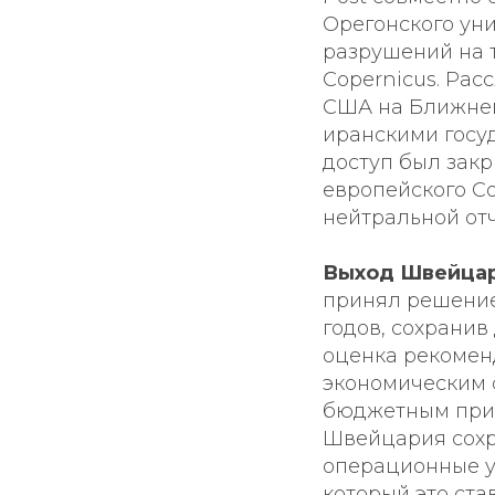
Орегонского ун
разрушений на 
Copernicus. Ра
США на Ближнем 
иранскими госу
доступ был зак
европейского C
нейтральной отч
Выход Швейцари
принял решение 
годов, сохранив
оценка рекомен
экономическим 
бюджетным прич
Швейцария сохр
операционные ус
который это ста