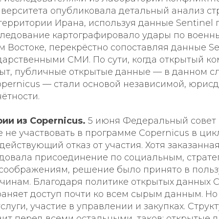
иверситета опубликовала детальный анализ ст
территории Ирана, используя данные Sentinel
сследование картографировало удары по военн
Востоке, перекрёстно сопоставляя данные Sen
дарственными СМИ. По сути, когда открытый к
рыт, публичные открытые данные — в данном с
opernicus — стали основой независимой, юрис
ётности.
и из Copernicus.
5 июня Федеральный совет
не участвовать в программе Copernicus в цик
 действующий отказ от участия. Хотя заказанна
довала присоединение по социальным, страте
соображениям, решение было принято в пользу
инам. Благодаря политике открытых данных C
аняет доступ почти ко всем сырым данным. Но 
луги, участие в управлении и закупках. Струк
вит перед всеми остальными, таков: открытые 