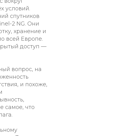
с вокруг
х условий.
ний спутников
inel-2 NG. Они
отку, хранение и
о всей Европе.
крытый доступ —
ный вопрос, на
рженность
твия, и похоже,
м
ывность,
е самое, что
ага.
льному