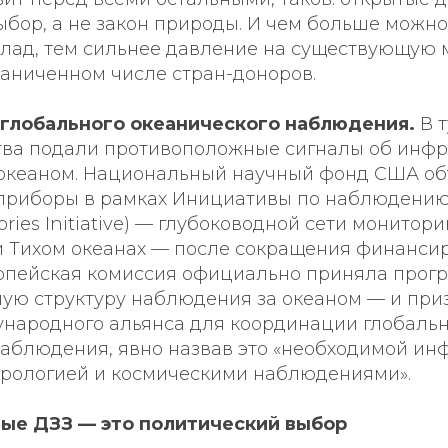
бор, а не закон природы. И чем больше можно
клад, тем сильнее давление на существующую 
раниченном числе стран-доноров.
 глобального океанического наблюдения.
В т
тва подали противоположные сигналы об инфр
океаном. Национальный научный фонд США об
приборы в рамках Инициативы по наблюдению
ries Initiative) — глубоководной сети монитори
и Тихом океанах — после сокращения финансир
ропейская комиссия официально приняла прог
ую структуру наблюдения за океаном — и при
народного альянса для координации глобальн
наблюдения, явно назвав это «необходимой ин
орологией и космическими наблюдениями».
ые ДЗЗ — это политический выбор