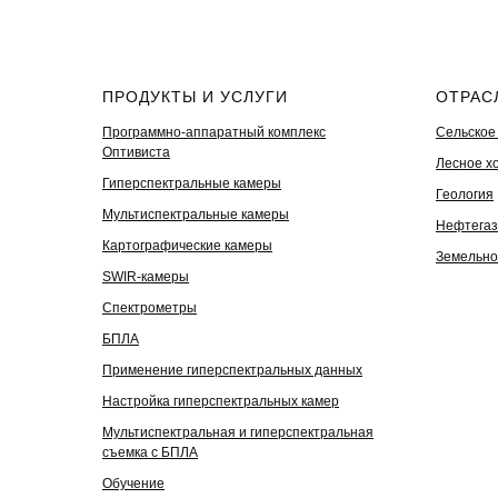
ПРОДУКТЫ И УСЛУГИ
ОТРАС
Программно-аппаратный комплекс
Сельское
Оптивиста
Лесное х
Гиперспектральные камеры
Геология
Мультиспектральные камеры
Нефтегаз
Картографические камеры
Земельно
SWIR-камеры
Спектрометры
БПЛА
Применение гиперспектральных данных
Настройка гиперспектральных камер
Мультиспектральная и гиперспектральная
съемка с БПЛА
Обучение