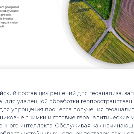
ейский поставщик решений для геоанализа, зап
.ai для удаленной обработки геопространствен
для упрощения процесса получения геоаналити
тниковые снимки и готовые геоаналитические 
венного интеллекта. Обслуживая как начинающ
области устойчивых цепочек поставок, так и о