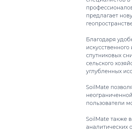
профессионалов 
предлагает нов
геопространств
Благодаря удобн
искусственного 
спутниковых сн
сельского хозяй
углубленных ис
SoilMate позвол
неограниченной
пользователи мо
SoilMate также
аналитических о