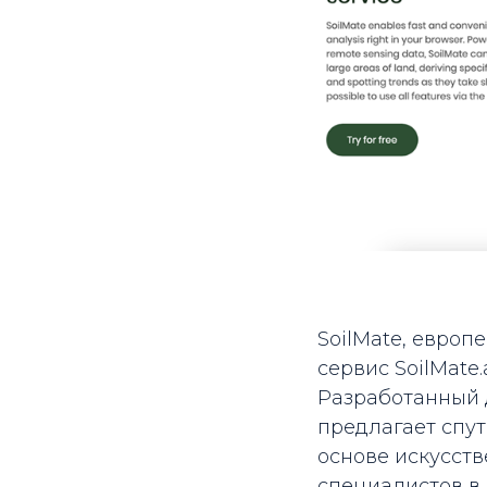
SoilMate, европ
сервис SoilMate
Разработанный 
предлагает спу
основе искусст
специалистов в 