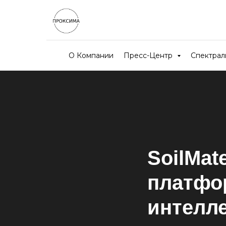
О Компании
Пресс-Центр
Спектра
SoilMat
платфор
интелл