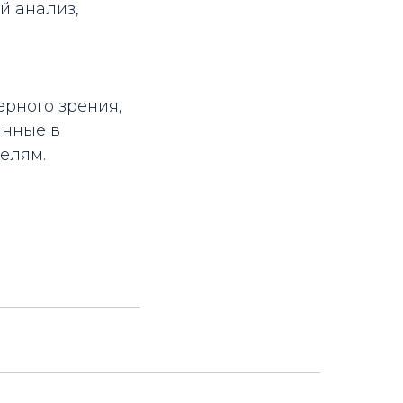
й анализ,
ерного зрения,
анные в
елям.
.