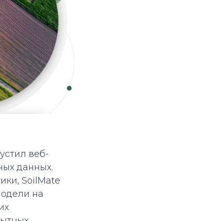
устил веб-
ных данных.
ки, SoilMate
модели на
их
пытных