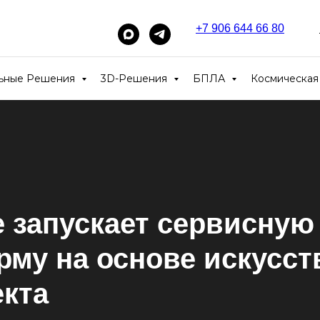
+7 906 644 66 80
_____
льные Решения
3D-Решения
БПЛА
Космическая
e
запускает сервисную
му на основе искусст
екта