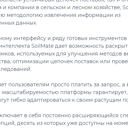
и компании в сельском и лесном хозяйстве, So
ую методологию извлечения информации из
енных данных.
ому интерфейсу и ряду готовых инструментов 
интеллекта SoilMate дает возможность раскры
имков, используемых для улучшения методов 
ства, оптимизации цепочек поставок или пров
следований.
яет пользователям просто платить за запрос, а 
 масштабируемостью платформы гарантирует,
гут гибко адаптироваться к своим растущим п
 включает в себя постоянно расширяющийся сп
пций, десять из которых уже доступны на момен