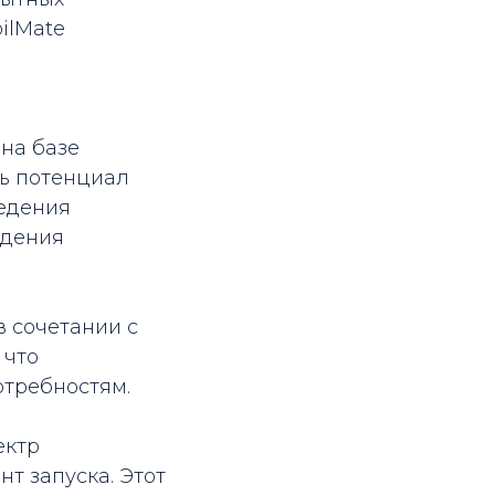
ilMate
на базе
ть потенциал
ведения
едения
в сочетании с
 что
отребностям.
ектр
т запуска. Этот