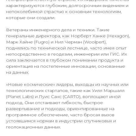
характеризуются глубоким, долгосрочным видением и
непоколебимой страстью к основным технологиям,
которые они создали.
Ветераны инженерного дела и техники. Такие
генеральные директора, как Норберт Ханке (Hexagon),
Марк Хайне (Fugro) и Нил Черман (Woolpert),
поднялись по технической лестнице, часто имея опыт
непосредственно в геодезии, инженерии или ГИС. Их
сила заключается в глубоком понимании продукта и
ориентация на постепенные инновации, основанные
на данных.
«Новые космические» лидеры, выходцы из научных или
технологических стартапов, такие как Уилл Маршалл
(Planet Labs) и Луис Санс (CARTO), воплощают иной
подход. Они отстаивают гибкость, быстрое
развертывание и подходы, ориентированные на
программное обеспечение, часто бросая вызов
устоявшимся нормам в индустрии спутниковых и
геолокационных данных.