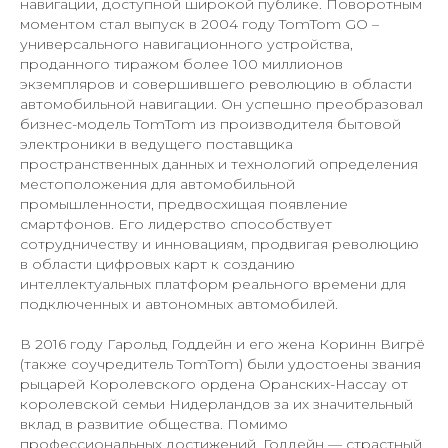
навигации, доступной широкой публике. Поворотным
моментом стал выпуск в 2004 году TomTom GO –
универсального навигационного устройства,
проданного тиражом более 100 миллионов
экземпляров и совершившего революцию в области
автомобильной навигации. Он успешно преобразовал
бизнес-модель TomTom из производителя бытовой
электроники в ведущего поставщика
пространственных данных и технологий определения
местоположения для автомобильной
промышленности, предвосхищая появление
смартфонов. Его лидерство способствует
сотрудничеству и инновациям, продвигая революцию
в области цифровых карт к созданию
интеллектуальных платформ реального времени для
подключенных и автономных автомобилей.
В 2016 году Гарольд Годдейн и его жена Коринн Вигрё
(также соучредитель TomTom) были удостоены звания
рыцарей Королевского ордена Оранских-Нассау от
королевской семьи Нидерландов за их значительный
вклад в развитие общества. Помимо
профессиональных достижений, Годдейн — страстный