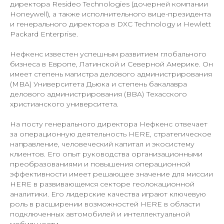
директора Resideo Technologies (дочерней компании
Honeywell), а также исполнительного вице-президента
и генерального директора в DXC Technology и Hewlett
Packard Enterprise.
Нефкенс известен успешным развитием глобального
бизнеса в Европе, Латинской и Северной Америке. Он
имеет степень магистра делового администрирования
(MBA) Университета Дьюка и степень бакалавра
делового администрирования (BBA) Техасского
христианского университета.
На посту генерального директора Нефкенс отвечает
за операционную деятельность HERE, стратегическое
направление, человеческий капитал и экосистему
клиентов. Его опыт руководства организационными
преобразованиями и повышения операционной
эффективности имеет решающее значение для миссии
HERE в развивающемся секторе геолокационной
аналитики. Его лидерские качества играют ключевую
роль в расширении возможностей HERE в области
подключенных автомобилей и интеллектуальной
мобильности.