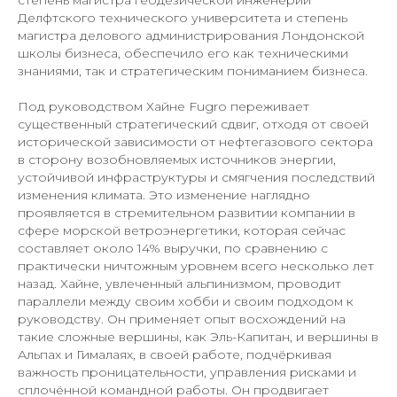
степень магистра геодезической инженерии
Делфтского технического университета и степень
магистра делового администрирования Лондонской
школы бизнеса, обеспечило его как техническими
знаниями, так и стратегическим пониманием бизнеса.
Под руководством Хайне Fugro переживает
существенный стратегический сдвиг, отходя от своей
исторической зависимости от нефтегазового сектора
в сторону возобновляемых источников энергии,
устойчивой инфраструктуры и смягчения последствий
изменения климата. Это изменение наглядно
проявляется в стремительном развитии компании в
сфере морской ветроэнергетики, которая сейчас
составляет около 14% выручки, по сравнению с
практически ничтожным уровнем всего несколько лет
назад. Хайне, увлеченный альпинизмом, проводит
параллели между своим хобби и своим подходом к
руководству. Он применяет опыт восхождений на
такие сложные вершины, как Эль-Капитан, и вершины в
Альпах и Гималаях, в своей работе, подчёркивая
важность проницательности, управления рисками и
сплочённой командной работы. Он продвигает