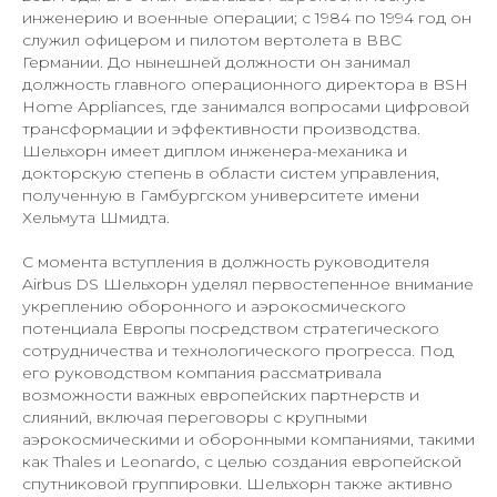
инженерию и военные операции; с 1984 по 1994 год он
служил офицером и пилотом вертолета в ВВС
Германии. До нынешней должности он занимал
должность главного операционного директора в BSH
Home Appliances, где занимался вопросами цифровой
трансформации и эффективности производства.
Шельхорн имеет диплом инженера-механика и
докторскую степень в области систем управления,
полученную в Гамбургском университете имени
Хельмута Шмидта.
С момента вступления в должность руководителя
Airbus DS Шельхорн уделял первостепенное внимание
укреплению оборонного и аэрокосмического
потенциала Европы посредством стратегического
сотрудничества и технологического прогресса. Под
его руководством компания рассматривала
возможности важных европейских партнерств и
слияний, включая переговоры с крупными
аэрокосмическими и оборонными компаниями, такими
как Thales и Leonardo, с целью создания европейской
спутниковой группировки. Шельхорн также активно