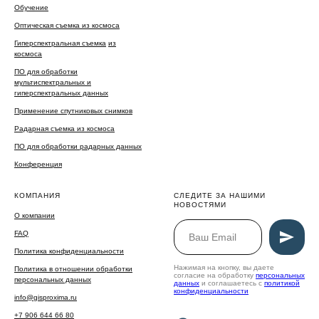
Обучение
Оптическая съемка из космоса
Гиперспектральная съемка
из
космоса
ПО для обработки
мультиспектральных и
гиперспектральных данных
Применение спутниковых снимков
Радарная съемка из космоса
ПО для обработки радарных данных
Конференция
КОМПАНИЯ
СЛЕДИТЕ ЗА НАШИМИ
НОВОСТЯМИ
О компании
FAQ
Политика конфиденциальности
Нажимая на кнопку, вы даете
Политика в отношении обработки
согласие на обработку
персональных
персональных данных
данных
и соглашаетесь c
политикой
конфиденциальности
info@gisproxima.ru
+7 906 644 66 80