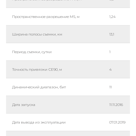
Пространственное разрешение MS, м
1,24
Ширина полосы съемки, км
13,1
Период съемки, сутки
1
Точность привязки СЕ90, м
4
Динамический диапазон, бит
11
Дата запуска
11.11.2016
Дата вывода из эксплуатации
07.01.2019