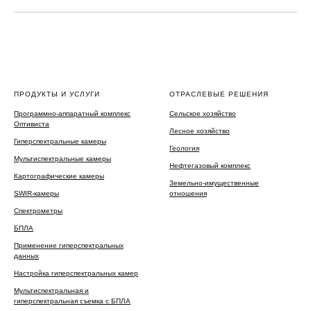
ПРОДУКТЫ И УСЛУГИ
ОТРАСЛЕВЫЕ РЕШЕНИЯ
Программно-аппаратный комплекс
Сельское хозяйство
Оптивиста
Лесное хозяйство
Гиперспектральные камеры
Геология
Мультиспектральные камеры
Нефтегазовый комплекс
Картографические камеры
Земельно-имущественные
SWIR-камеры
отношения
Спектрометры
БПЛА
Применение гиперспектральных
данных
Настройка гиперспектральных камер
Мультиспектральная и
гиперспектральная съемка с БПЛА