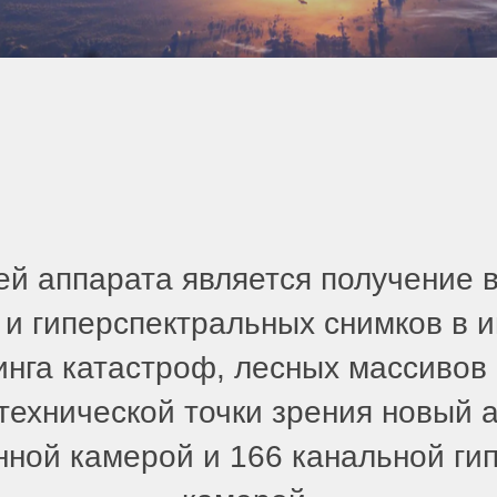
ей аппарата является получение 
 и гиперспектральных снимков в и
нга катастроф, лесных массивов 
 технической точки зрения новый 
нной камерой и 166 канальной ги