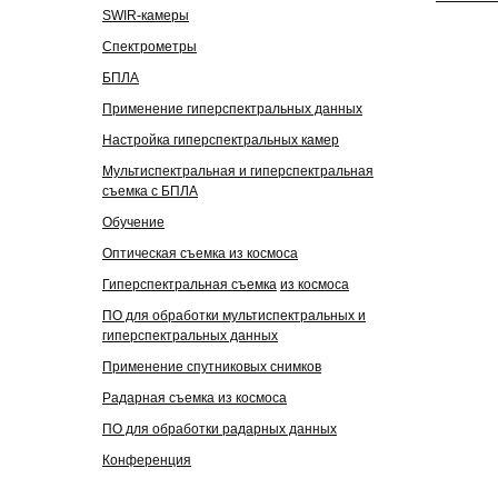
SWIR-камеры
Спектрометры
БПЛА
Применение гиперспектральных данных
Настройка гиперспектральных камер
Мультиспектральная и гиперспектральная
съемка с БПЛА
Обучение
Оптическая съемка из космоса
Гиперспектральная съемка
из космоса
ПО для обработки мультиспектральных и
гиперспектральных данных
Применение спутниковых снимков
Радарная съемка из космоса
ПО для обработки радарных данных
Конференция