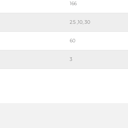
166
2.5 ,10, 30
60
3