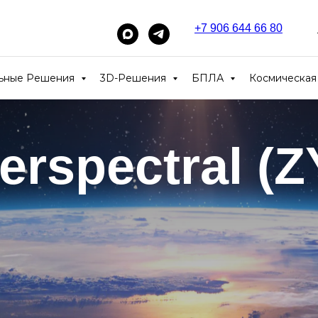
+7 906 644 66 80
_____
льные Решения
3D-Решения
БПЛА
Космическая
erspectral (Z